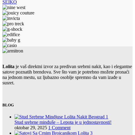
SEIKO
Lolita
je vaš direktni izvor za predivan srebrni nakit, kao i elegantne
satove poznatih brendova. Sve što vam je potrebno možete pronaći
na jednom mestu, uz ljubazno osoblje spremno da vam izađe u
susret.
BLOG
Stud srebrne minđuše – Lepota je u jednostavnosti!
oktobar 29, 2025
1 Comment