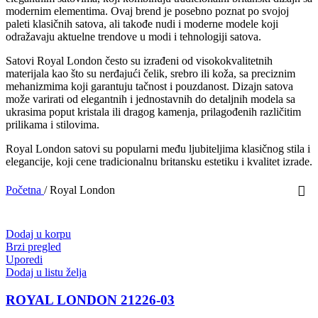
modernim elementima. Ovaj brend je posebno poznat po svojoj
paleti klasičnih satova, ali takođe nudi i moderne modele koji
odražavaju aktuelne trendove u modi i tehnologiji satova.
Satovi Royal London često su izrađeni od visokokvalitetnih
materijala kao što su nerđajući čelik, srebro ili koža, sa preciznim
mehanizmima koji garantuju tačnost i pouzdanost. Dizajn satova
može varirati od elegantnih i jednostavnih do detaljnih modela sa
ukrasima poput kristala ili dragog kamenja, prilagođenih različitim
prilikama i stilovima.
Royal London satovi su popularni među ljubiteljima klasičnog stila i
elegancije, koji cene tradicionalnu britansku estetiku i kvalitet izrade.
Početna
/
Royal London
Dodaj u korpu
Brzi pregled
Uporedi
Dodaj u listu želja
ROYAL LONDON 21226-03