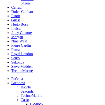
Sheen
Cerruti
Dolce Gabbana
Esprit
Guess
Hugo Boss
Invicta
Juicy Couture
Morgan
Nine West
Pierre Cardin
Puma
Royal London
Seiko
Sekonda
Steve Madden
TechnoMarine
Početna
Brendovi
Invicta
Sekonda
TechnoMarine
Casio
G-Shock