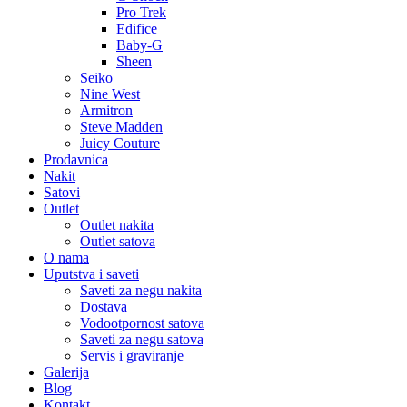
Pro Trek
Edifice
Baby-G
Sheen
Seiko
Nine West
Armitron
Steve Madden
Juicy Couture
Prodavnica
Nakit
Satovi
Outlet
Outlet nakita
Outlet satova
O nama
Uputstva i saveti
Saveti za negu nakita
Dostava
Vodootpornost satova
Saveti za negu satova
Servis i graviranje
Galerija
Blog
Kontakt