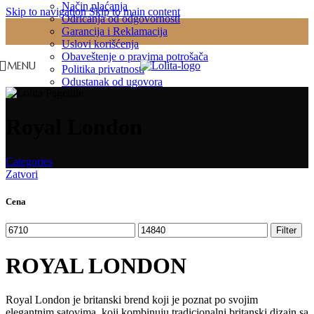
Način plaćanja
Skip to navigation
Skip to main content
Odricanja od odgovornosti
Garancija i Reklamacija
Uslovi korišćenja
Obaveštenje o pravima potrošača
MENU
Politika privatnosti
Odustanak od ugovora
Royal London
Categories
Zatvori
Cena
Minimalna
Maksimalna
Filter
cena
cena
ROYAL LONDON
Royal London je britanski brend koji je poznat po svojim
elegantnim satovima, koji kombinuju tradicionalni britanski dizajn sa