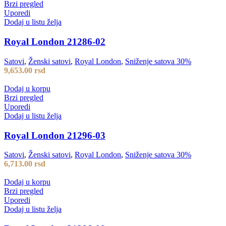
Brzi pregled
Uporedi
Dodaj u listu želja
Royal London 21286-02
Satovi
,
Ženski satovi
,
Royal London
,
Sniženje satova 30%
9,653.00
rsd
Dodaj u korpu
Brzi pregled
Uporedi
Dodaj u listu želja
Royal London 21296-03
Satovi
,
Ženski satovi
,
Royal London
,
Sniženje satova 30%
6,713.00
rsd
Dodaj u korpu
Brzi pregled
Uporedi
Dodaj u listu želja