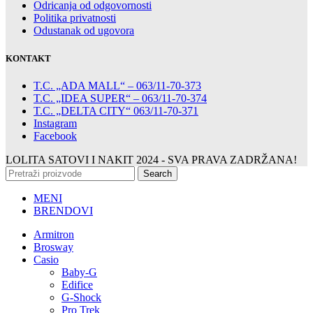
Odricanja od odgovornosti
Politika privatnosti
Odustanak od ugovora
KONTAKT
T.C. „ADA MALL“ – 063/11-70-373
T.C. „IDEA SUPER“ – 063/11-70-374
T.C. „DELTA CITY“ 063/11-70-371
Instagram
Facebook
LOLITA SATOVI I NAKIT
2024 - SVA PRAVA ZADRŽANA!
Search
MENI
BRENDOVI
Armitron
Brosway
Casio
Baby-G
Edifice
G-Shock
Pro Trek