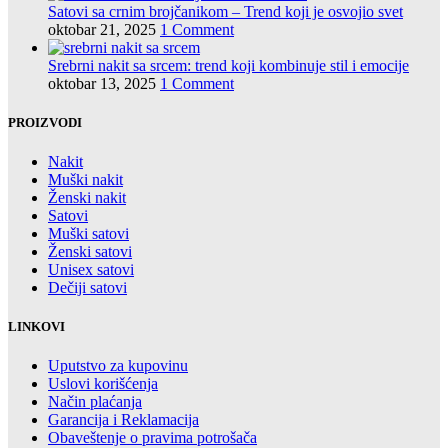
Satovi sa crnim brojčanikom – Trend koji je osvojio svet
oktobar 21, 2025
1 Comment
Srebrni nakit sa srcem: trend koji kombinuje stil i emocije
oktobar 13, 2025
1 Comment
PROIZVODI
Nakit
Muški nakit
Ženski nakit
Satovi
Muški satovi
Ženski satovi
Unisex satovi
Dečiji satovi
LINKOVI
Uputstvo za kupovinu
Uslovi korišćenja
Način plaćanja
Garancija i Reklamacija
Obaveštenje o pravima potrošača