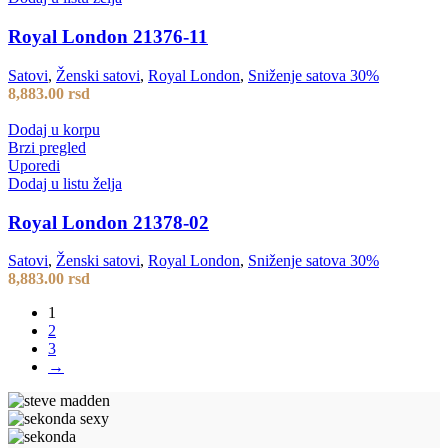
Royal London 21376-11
Satovi
,
Ženski satovi
,
Royal London
,
Sniženje satova 30%
8,883.00
rsd
Dodaj u korpu
Brzi pregled
Uporedi
Dodaj u listu želja
Royal London 21378-02
Satovi
,
Ženski satovi
,
Royal London
,
Sniženje satova 30%
8,883.00
rsd
1
2
3
→