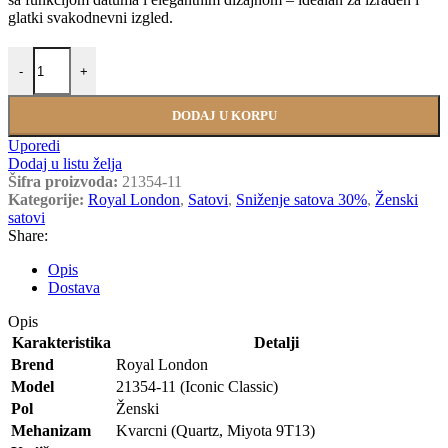
glatki svakodnevni izgled.
Royal London 21354-11 količina
-
+
DODAJ U KORPU
Uporedi
Dodaj u listu želja
Šifra proizvoda:
21354-11
Kategorije:
Royal London
,
Satovi
,
Sniženje satova 30%
,
Ženski
satovi
Share:
Opis
Dostava
Opis
Karakteristika
Detalji
Brend
Royal London
Model
21354‑11 (Iconic Classic)
Pol
Ženski
Mehanizam
Kvarcni (Quartz, Miyota 9T13)