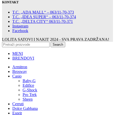
KONTAKT
T.C. „ADA MALL“ – 063/11-70-373
T.C. „IDEA SUPER“ – 063/11-70-374
T.C. „DELTA CITY“ 063/11-70-371
Instagram
Facebook
LOLITA SATOVI I NAKIT
2024 - SVA PRAVA ZADRŽANA!
Search
MENI
BRENDOVI
Armitron
Brosway
Casio
Baby-G
Edifice
G-Shock
Pro Trek
Sheen
Cerruti
Dolce Gabbana
Esprit