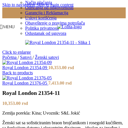
Način plaćanja
Skip to navigation
Skip to main content
Odricanja od odgovornosti
Garancija i Reklamacija
Uslovi korišćenja
Obaveštenje o pravima potrošača
MENU
Politika privatnosti
Odustanak od ugovora
Click to enlarge
Početna
/
Satovi
/
Ženski satovi
Royal London 21354-09
10,353.00
rsd
Back to products
Royal London 21376-05
7,413.00
rsd
Royal London 21354-11
10,353.00
rsd
Zemlja porekla: Kina; Uvoznik: S&L Jokić
Ženski sat sa sofisticiranim braon brojčanikom i rosegold kućištem,
sa funkcijom datuma i elegantnim dizajnom – idealan za izrađen i