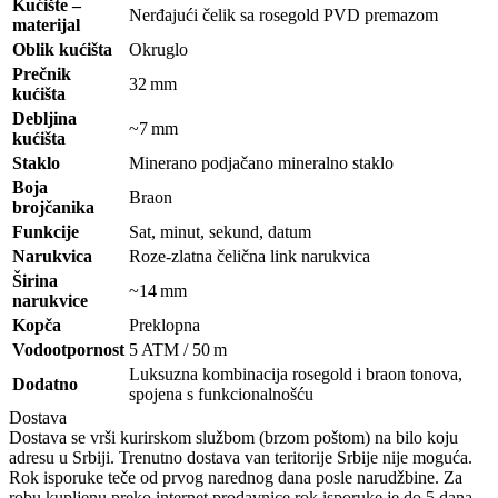
Kućište –
Nerđajući čelik sa rosegold PVD premazom
materijal
Oblik kućišta
Okruglo
Prečnik
32 mm
kućišta
Debljina
~7 mm
kućišta
Staklo
Minerano podjačano mineralno staklo
Boja
Braon
brojčanika
Funkcije
Sat, minut, sekund, datum
Narukvica
Roze-zlatna čelična link narukvica
Širina
~14 mm
narukvice
Kopča
Preklopna
Vodootpornost
5 ATM / 50 m
Luksuzna kombinacija rosegold i braon tonova,
Dodatno
spojena s funkcionalnošću
Dostava
Dostava se vrši kurirskom službom (brzom poštom) na bilo koju
adresu u Srbiji. Trenutno dostava van teritorije Srbije nije moguća.
Rok isporuke teče od prvog narednog dana posle narudžbine. Za
robu kupljenu preko internet prodavnice rok isporuke je do 5 dana