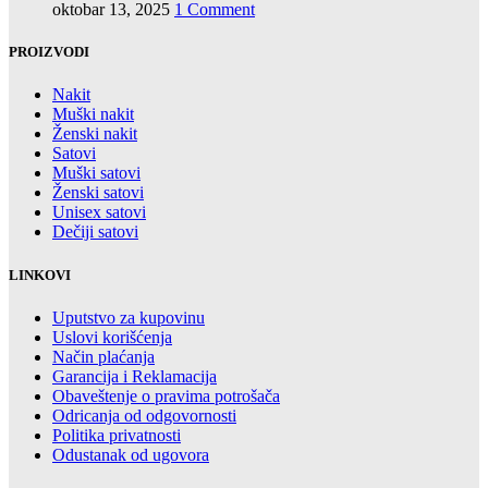
oktobar 13, 2025
1 Comment
PROIZVODI
Nakit
Muški nakit
Ženski nakit
Satovi
Muški satovi
Ženski satovi
Unisex satovi
Dečiji satovi
LINKOVI
Uputstvo za kupovinu
Uslovi korišćenja
Način plaćanja
Garancija i Reklamacija
Obaveštenje o pravima potrošača
Odricanja od odgovornosti
Politika privatnosti
Odustanak od ugovora