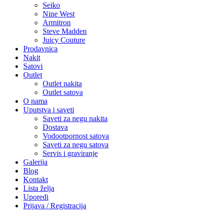
Seiko
Nine West
Armitron
Steve Madden
Juicy Couture
Prodavnica
Nakit
Satovi
Outlet
Outlet nakita
Outlet satova
O nama
Uputstva i saveti
Saveti za negu nakita
Dostava
Vodootpornost satova
Saveti za negu satova
Servis i graviranje
Galerija
Blog
Kontakt
Lista želja
Uporedi
Prijava / Registracija