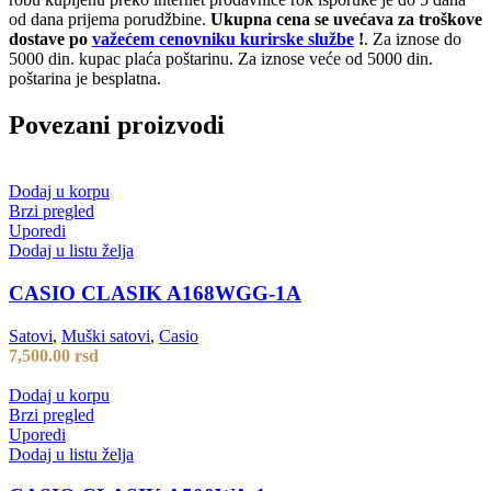
od dana prijema porudžbine.
Ukupna cena se uvećava za troškove
dostave po
važećem cenovniku kurirske službe
!
. Za iznose do
5000 din. kupac plaća poštarinu. Za iznose veće od 5000 din.
poštarina je besplatna.
Povezani proizvodi
Dodaj u korpu
Brzi pregled
Uporedi
Dodaj u listu želja
CASIO CLASIK A168WGG-1A
Satovi
,
Muški satovi
,
Casio
7,500.00
rsd
Dodaj u korpu
Brzi pregled
Uporedi
Dodaj u listu želja