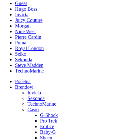
Guess
Hugo Boss
Invicta
Juicy Couture
Morgan
Nine West
Pierre Cardin
Puma
Royal London
Seiko
Sekonda
Steve Madden
TechnoMarine
Početna
Brendovi
Invicta
Sekonda
TechnoMarine
Casio
G-Shock
Pro Trek
Edifice
Baby-G
Sheen