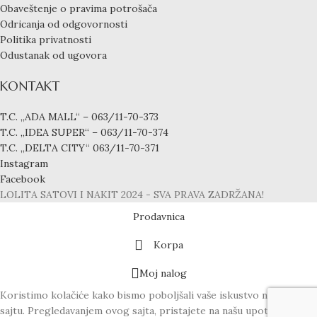
Obaveštenje o pravima potrošača
Odricanja od odgovornosti
Politika privatnosti
Odustanak od ugovora
KONTAKT
T.C. „ADA MALL“ – 063/11-70-373
T.C. „IDEA SUPER“ – 063/11-70-374
T.C. „DELTA CITY“ 063/11-70-371
Instagram
Facebook
LOLITA SATOVI I NAKIT
2024 - SVA PRAVA ZADRŽANA!
Prodavnica
Korpa
Moj nalog
Koristimo kolačiće kako bismo poboljšali vaše iskustvo na našem
sajtu. Pregledavanjem ovog sajta, pristajete na našu upotrebu