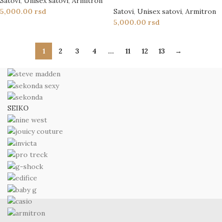
Satovi
,
Unisex satovi
,
Armitron
5,000.00
rsd
Satovi
,
Unisex satovi
,
Armitron
5,000.00
rsd
1
2
3
4
…
11
12
13
→
SEIKO