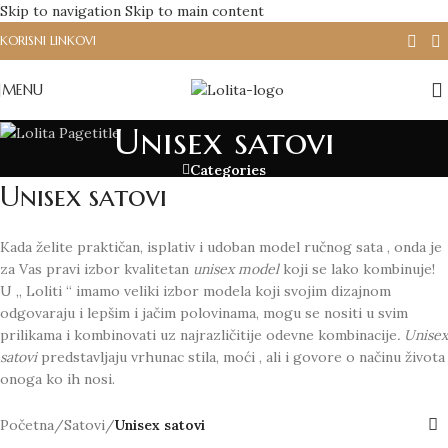
Skip to navigation
Skip to main content
KORISNI LINKOVI
MENU
Unisex satovi
Categories
Unisex satovi
Kada želite praktičan, isplativ i udoban model ručnog sata , onda je
za Vas pravi izbor kvalitetan
unisex model
koji se lako kombinuje!
U „ Loliti “ imamo veliki izbor modela koji svojim dizajnom
odgovaraju i lepšim i jačim polovinama, mogu se nositi u svim
prilikama i kombinovati uz najrazličitije odevne kombinacije
. Unisex
satovi
predstavljaju vrhunac stila, moći , ali i govore o načinu života
onoga ko ih nosi.
Početna
/
Satovi
/
Unisex satovi