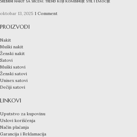
Srebrni nakit sa srcem: trend koji kombinuje stil i emocije
oktobar 13, 2025
1 Comment
PROIZVODI
Nakit
Muški nakit
Ženski nakit
Satovi
Muški satovi
Ženski satovi
Unisex satovi
Dečiji satovi
LINKOVI
Uputstvo za kupovinu
Uslovi korišćenja
Način plaćanja
Garancija i Reklamacija