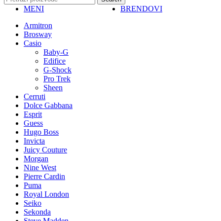
MENI
BRENDOVI
Armitron
Brosway
Casio
Baby-G
Edifice
G-Shock
Pro Trek
Sheen
Cerruti
Dolce Gabbana
Esprit
Guess
Hugo Boss
Invicta
Juicy Couture
Morgan
Nine West
Pierre Cardin
Puma
Royal London
Seiko
Sekonda
Steve Madden