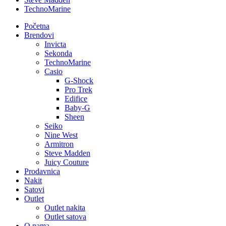
TechnoMarine
Početna
Brendovi
Invicta
Sekonda
TechnoMarine
Casio
G-Shock
Pro Trek
Edifice
Baby-G
Sheen
Seiko
Nine West
Armitron
Steve Madden
Juicy Couture
Prodavnica
Nakit
Satovi
Outlet
Outlet nakita
Outlet satova
O nama