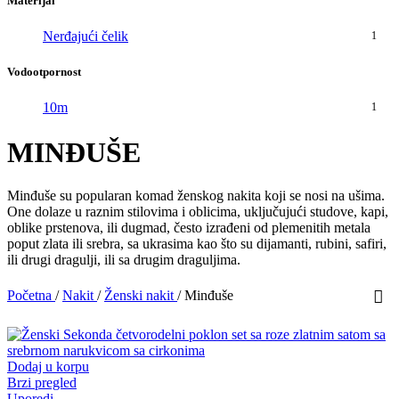
Materijal
Nerđajući čelik
1
Vodootpornost
10m
1
MINĐUŠE
Minđuše su popularan komad ženskog nakita koji se nosi na ušima.
One dolaze u raznim stilovima i oblicima, uključujući studove, kapi,
oblike prstenova, ili dugmad, često izrađeni od plemenitih metala
poput zlata ili srebra, sa ukrasima kao što su dijamanti, rubini, safiri,
ili drugi dragulji, ili sa drugim draguljima.
Početna
/
Nakit
/
Ženski nakit
/
Minđuše
Dodaj u korpu
Brzi pregled
Uporedi