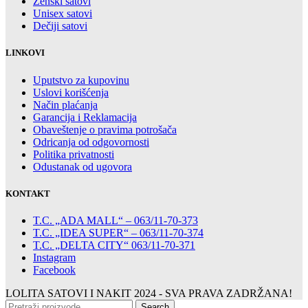
Ženski satovi
Unisex satovi
Dečiji satovi
LINKOVI
Uputstvo za kupovinu
Uslovi korišćenja
Način plaćanja
Garancija i Reklamacija
Obaveštenje o pravima potrošača
Odricanja od odgovornosti
Politika privatnosti
Odustanak od ugovora
KONTAKT
T.C. „ADA MALL“ – 063/11-70-373
T.C. „IDEA SUPER“ – 063/11-70-374
T.C. „DELTA CITY“ 063/11-70-371
Instagram
Facebook
LOLITA SATOVI I NAKIT
2024 - SVA PRAVA ZADRŽANA!
Search