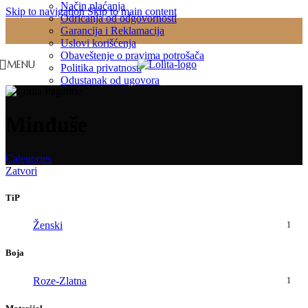
Način plaćanja
Skip to navigation
Skip to main content
Odricanja od odgovornosti
Garancija i Reklamacija
Uslovi korišćenja
Obaveštenje o pravima potrošača
MENU
Politika privatnosti
Odustanak od ugovora
Minđuše
Categories
Zatvori
TiP
Ženski
1
Boja
Roze-Zlatna
1