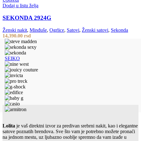
Dodaj u listu želja
SEKONDA 2924G
Ženski nakit
,
Minđuše
,
Ogrlice
,
Satovi
,
Ženski satovi
,
Sekonda
14,390.00
rsd
SEIKO
Lolita
je vaš direktni izvor za predivan srebrni nakit, kao i elegantne
satove poznatih brendova. Sve što vam je potrebno možete pronaći
na jednom mestu, uz ljubazno osoblje spremno da vam izađe u