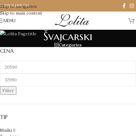
KORISNI LINKOVI
Skip to navigation
Skip to main content
MENU
Švajcarski
Categories
CENA
Filter
TIP
Muški
8