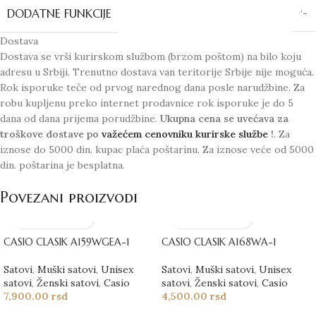
DODATNE FUNKCIJE
‘-
Dostava
Dostava se vrši kurirskom službom (brzom poštom) na bilo koju
adresu u Srbiji. Trenutno dostava van teritorije Srbije nije moguća.
Rok isporuke teče od prvog narednog dana posle narudžbine. Za
robu kupljenu preko internet prodavnice rok isporuke je do 5
dana od dana prijema porudžbine.
Ukupna cena se uvećava za
troškove dostave po
važećem cenovniku kurirske službe
!
. Za
iznose do 5000 din. kupac plaća poštarinu. Za iznose veće od 5000
din. poštarina je besplatna.
Povezani proizvodi
CASIO CLASIK A159WGEA-1
CASIO CLASIK A168WA-1
Satovi
,
Muški satovi
,
Unisex
Satovi
,
Muški satovi
,
Unisex
satovi
,
Ženski satovi
,
Casio
satovi
,
Ženski satovi
,
Casio
7,900.00
rsd
4,500.00
rsd