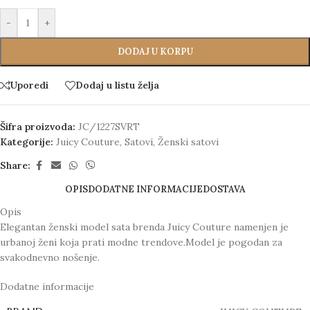
-
+
DODAJ U KORPU
Uporedi
Dodaj u listu želja
Šifra proizvoda:
JC/1227SVRT
Kategorije:
Juicy Couture
,
Satovi
,
Ženski satovi
Share:
OPIS
DODATNE INFORMACIJE
DOSTAVA
Opis
Elegantan ženski model sata brenda Juicy Couture namenjen je
urbanoj ženi koja prati modne trendove.Model je pogodan za
svakodnevno nošenje.
Dodatne informacije