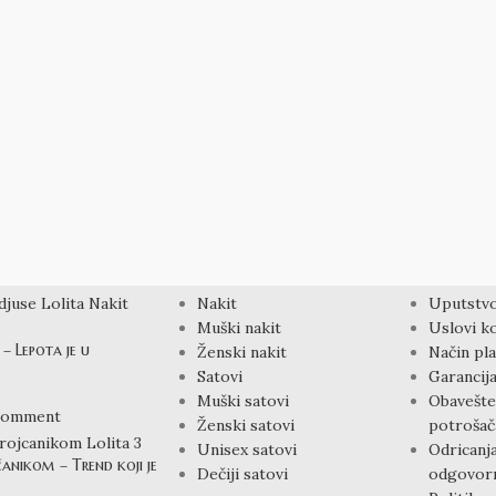
PROIZVODI
LINKOV
Nakit
Uputstvo
Muški nakit
Uslovi ko
– Lepota je u
Ženski nakit
Način pla
Satovi
Garancija
Muški satovi
Obavešte
Comment
Ženski satovi
potrošač
Unisex satovi
Odricanj
čanikom – Trend koji je
Dečiji satovi
odgovorn