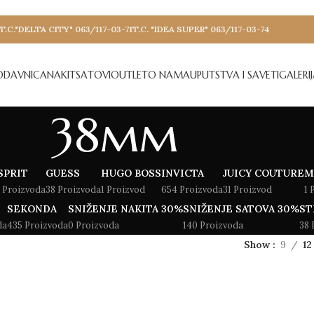
T.C."DELTA CITY" 063/117-03-71
T.C. "IDEA SUPER" 063/117-03-74
ODAVNICA
NAKIT
SATOVI
OUTLET
O NAMA
UPUTSTVA I SAVETI
GALERI
38mm
SPRIT
GUESS
HUGO BOSS
INVICTA
JUICY COUTURE
M
 Proizvoda
38 Proizvoda
1 Proizvod
654 Proizvoda
31 Proizvod
1 
SEKONDA
SNIŽENJE NAKITA 30%
SNIŽENJE SATOVA 30%
ST
da
435 Proizvoda
0 Proizvoda
140 Proizvoda
38 
Show
9
12