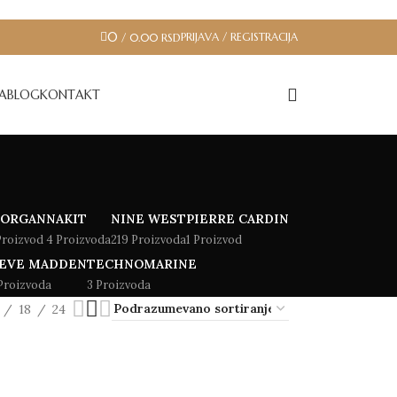
0
PRIJAVA / REGISTRACIJA
/
0.00
RSD
JA
BLOG
KONTAKT
ORGAN
NAKIT
NINE WEST
PIERRE CARDIN
Proizvod
4 Proizvoda
219 Proizvoda
1 Proizvod
EVE MADDEN
TECHNOMARINE
Proizvoda
3 Proizvoda
18
24