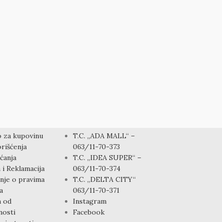
I
KONTAKT
 za kupovinu
T.C. „ADA MALL“ –
rišćenja
063/11-70-373
ćanja
T.C. „IDEA SUPER“ –
 i Reklamacija
063/11-70-374
nje o pravima
T.C. „DELTA CITY“
a
063/11-70-371
a od
Instagram
osti
Facebook