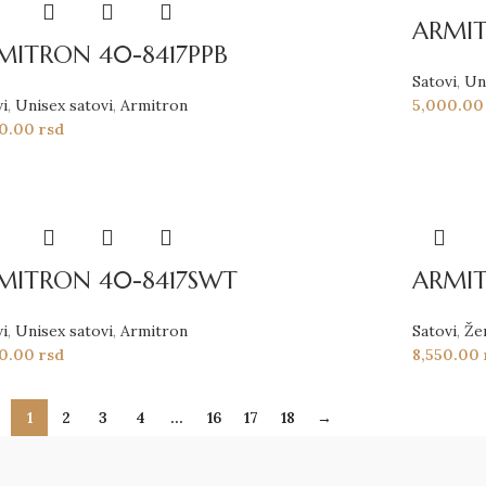
ARMIT
MITRON 40-8417PPB
Satovi
,
Un
vi
,
Unisex satovi
,
Armitron
5,000.0
00.00
rsd
MITRON 40-8417SWT
ARMIT
vi
,
Unisex satovi
,
Armitron
Satovi
,
Že
00.00
rsd
8,550.00
1
2
3
4
…
16
17
18
→