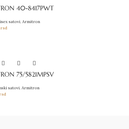
RON 40-8417PWT
isex satovi
,
Armitron
0
rsd
RON 75/5821MPSV
nski satovi
,
Armitron
rsd