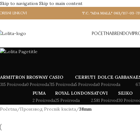
Skip to navigation
Skip to main content
ORISNI LINKOVI
T.C. "ADA MALL" 063/117-03-73
POČETNA
BRENDOVI
PR
ARMITRON
BROSWAY
CASIO
CERRUTI
DOLCE GABBANA
E
315 Proizvoda
0 Proizvoda
715 Proizvoda
5 Proizvoda
0 Proizvoda
67
PUMA
ROYAL LONDON
SATOVI
SEIKO
2 Proizvoda
25 Proizvoda
2.581 Proizvod
30 Proizvo
Početna
/
Производ Precnik kucista
/
38mm