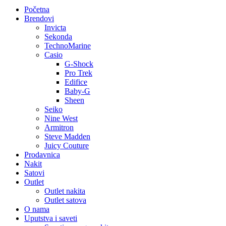
Početna
Brendovi
Invicta
Sekonda
TechnoMarine
Casio
G-Shock
Pro Trek
Edifice
Baby-G
Sheen
Seiko
Nine West
Armitron
Steve Madden
Juicy Couture
Prodavnica
Nakit
Satovi
Outlet
Outlet nakita
Outlet satova
O nama
Uputstva i saveti