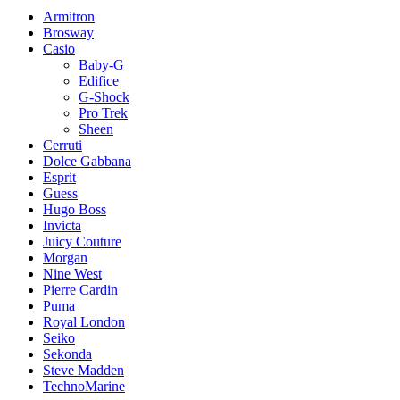
Armitron
Brosway
Casio
Baby-G
Edifice
G-Shock
Pro Trek
Sheen
Cerruti
Dolce Gabbana
Esprit
Guess
Hugo Boss
Invicta
Juicy Couture
Morgan
Nine West
Pierre Cardin
Puma
Royal London
Seiko
Sekonda
Steve Madden
TechnoMarine