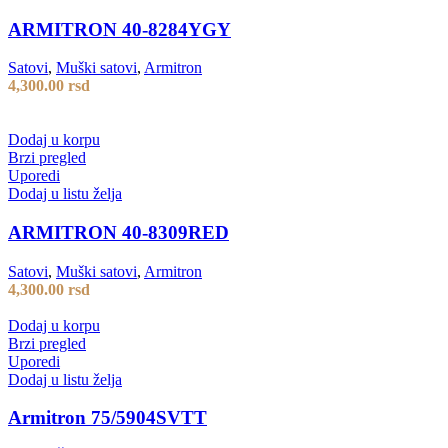
ARMITRON 40-8284YGY
Satovi
,
Muški satovi
,
Armitron
4,300.00
rsd
Dodaj u korpu
Brzi pregled
Uporedi
Dodaj u listu želja
ARMITRON 40-8309RED
Satovi
,
Muški satovi
,
Armitron
4,300.00
rsd
Dodaj u korpu
Brzi pregled
Uporedi
Dodaj u listu želja
Armitron 75/5904SVTT