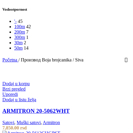
Vodootpornost
'-
45
100m
42
200m
7
300m
1
30m
2
50m
14
Početna
/
Производ Boja brojcanika
/
Siva
Dodaj u korpu
Brzi pregled
Uporedi
Dodaj u listu želja
ARMITRON 20-5062WHT
Satovi
,
Muški satovi
,
Armitron
7,850.00
rsd