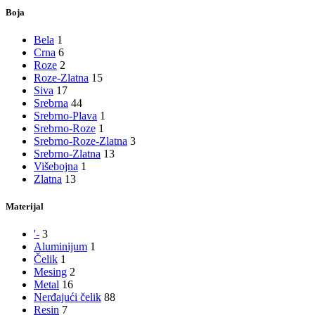
Boja
Bela
1
Crna
6
Roze
2
Roze-Zlatna
15
Siva
17
Srebrna
44
Srebrno-Plava
1
Srebrno-Roze
1
Srebrno-Roze-Zlatna
3
Srebrno-Zlatna
13
Višebojna
1
Zlatna
13
Materijal
'-
3
Aluminijum
1
Čelik
1
Mesing
2
Metal
16
Nerđajući čelik
88
Resin
7