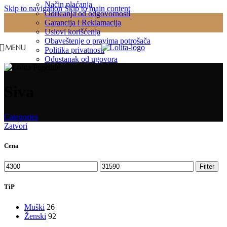
Način plaćanja
Skip to navigation
Skip to main content
Odricanja od odgovornosti
Garancija i Reklamacija
Uslovi korišćenja
Obaveštenje o pravima potrošača
MENU
Politika privatnosti
Odustanak od ugovora
Siva
Categories
Zatvori
Cena
Minimalna
Maksimalna
Filter
cena
cena
TiP
Muški
26
Ženski
92