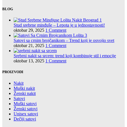
BLOG
Stud srebrne minđuše – Lepota je u jednostavnosti!
oktobar 29, 2025
1 Comment
Satovi sa crnim brojčanikom – Trend koji je osvojio svet
oktobar 21, 2025
1 Comment
Srebrni nakit sa srcem: trend koji kombinuje stil i emocije
oktobar 13, 2025
1 Comment
PROIZVODI
Nakit
Muški nakit
Ženski nakit
Satovi
Muški satovi
Ženski satovi
Unisex satovi
Dečiji satovi