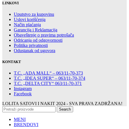
LINKOVI
Uputstvo za kupovinu
Uslovi korišćenja
Način plaćanja
Garancija i Reklamacija
Obaveštenje o pravima potrošača
Odricanja od odgovornosti
Politika privatnosti
Odustanak od ugovora
KONTAKT
T.C. „ADA MALL“ – 063/11-70-373
T.C. „IDEA SUPER“ – 063/11-70-374
T.C. „DELTA CITY“ 063/11-70-371
Instagram
Facebook
LOLITA SATOVI I NAKIT
2024 - SVA PRAVA ZADRŽANA!
Search
MENI
BRENDOVI