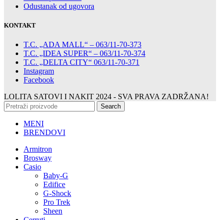
Odustanak od ugovora
KONTAKT
T.C. „ADA MALL“ – 063/11-70-373
T.C. „IDEA SUPER“ – 063/11-70-374
T.C. „DELTA CITY“ 063/11-70-371
Instagram
Facebook
LOLITA SATOVI I NAKIT
2024 - SVA PRAVA ZADRŽANA!
Search
MENI
BRENDOVI
Armitron
Brosway
Casio
Baby-G
Edifice
G-Shock
Pro Trek
Sheen
Cerruti