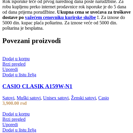
Rok isporuke teče od prvog narednog dana posle narudžbine. Za
robu kupljenu preko internet prodavnice rok isporuke je do 5 dana
od dana prijema porudžbine.
Ukupna cena se uvećava za troškove
dostave po
važećem cenovniku kurirske službe
!
. Za iznose do
5000 din. kupac plaća poštarinu. Za iznose veće od 5000 din.
poštarina je besplatna.
Povezani proizvodi
Dodaj u korpu
Brzi pregled
Uporedi
Dodaj u listu želja
CASIO CLASIK A159W-N1
Satovi
,
Muški satovi
,
Unisex satovi
,
Ženski satovi
,
Casio
3,900.00
rsd
Dodaj u korpu
Brzi pregled
Uporedi
Dodaj u listu želja