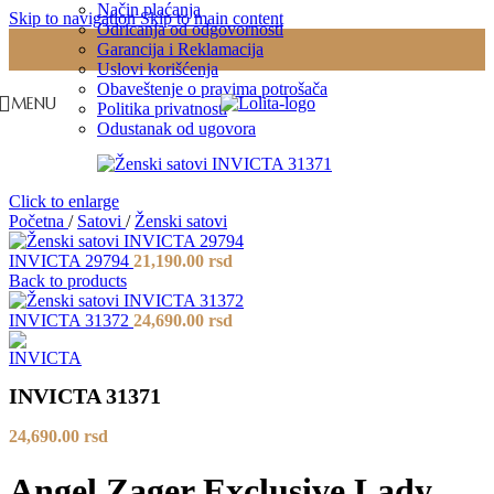
Način plaćanja
Skip to navigation
Skip to main content
Odricanja od odgovornosti
Garancija i Reklamacija
Uslovi korišćenja
Obaveštenje o pravima potrošača
MENU
Politika privatnosti
Odustanak od ugovora
Click to enlarge
Početna
/
Satovi
/
Ženski satovi
INVICTA 29794
21,190.00
rsd
Back to products
INVICTA 31372
24,690.00
rsd
INVICTA 31371
24,690.00
rsd
Angel Zager Exclusive Lady