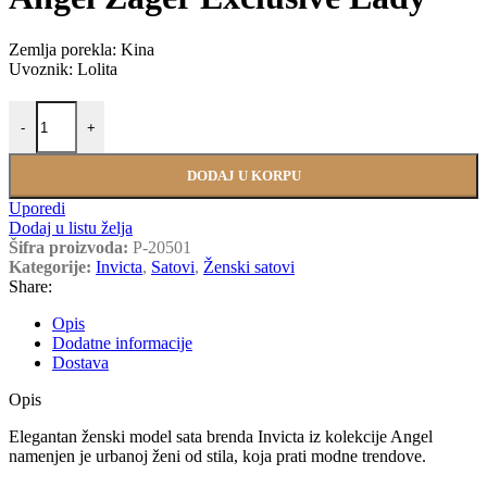
Zemlja porekla: Kina
Uvoznik: Lolita
INVICTA 31371 količina
-
+
DODAJ U KORPU
Uporedi
Dodaj u listu želja
Šifra proizvoda:
P-20501
Kategorije:
Invicta
,
Satovi
,
Ženski satovi
Share:
Opis
Dodatne informacije
Dostava
Opis
Elegantan ženski model sata brenda Invicta iz kolekcije Angel
namenjen je urbanoj ženi od stila, koja prati modne trendove.