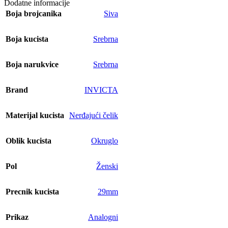
Dodatne informacije
Boja brojcanika
Siva
Boja kucista
Srebrna
Boja narukvice
Srebrna
Brand
INVICTA
Materijal kucista
Nerđajući čelik
Oblik kucista
Okruglo
Pol
Ženski
Precnik kucista
29mm
Prikaz
Analogni