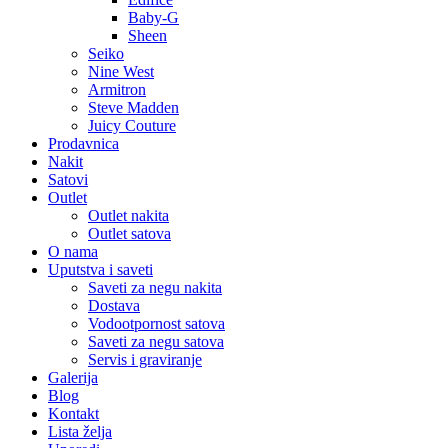
Baby-G
Sheen
Seiko
Nine West
Armitron
Steve Madden
Juicy Couture
Prodavnica
Nakit
Satovi
Outlet
Outlet nakita
Outlet satova
O nama
Uputstva i saveti
Saveti za negu nakita
Dostava
Vodootpornost satova
Saveti za negu satova
Servis i graviranje
Galerija
Blog
Kontakt
Lista želja