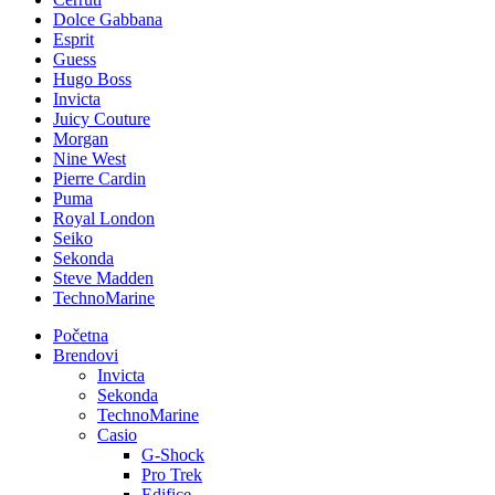
Dolce Gabbana
Esprit
Guess
Hugo Boss
Invicta
Juicy Couture
Morgan
Nine West
Pierre Cardin
Puma
Royal London
Seiko
Sekonda
Steve Madden
TechnoMarine
Početna
Brendovi
Invicta
Sekonda
TechnoMarine
Casio
G-Shock
Pro Trek
Edifice