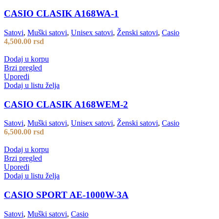
CASIO CLASIK A168WA-1
Satovi
,
Muški satovi
,
Unisex satovi
,
Ženski satovi
,
Casio
4,500.00
rsd
Dodaj u korpu
Brzi pregled
Uporedi
Dodaj u listu želja
CASIO CLASIK A168WEM-2
Satovi
,
Muški satovi
,
Unisex satovi
,
Ženski satovi
,
Casio
6,500.00
rsd
Dodaj u korpu
Brzi pregled
Uporedi
Dodaj u listu želja
CASIO SPORT AE-1000W-3A
Satovi
,
Muški satovi
,
Casio