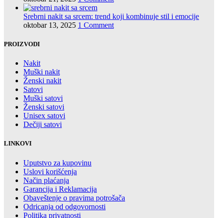
Srebrni nakit sa srcem: trend koji kombinuje stil i emocije
oktobar 13, 2025
1 Comment
PROIZVODI
Nakit
Muški nakit
Ženski nakit
Satovi
Muški satovi
Ženski satovi
Unisex satovi
Dečiji satovi
LINKOVI
Uputstvo za kupovinu
Uslovi korišćenja
Način plaćanja
Garancija i Reklamacija
Obaveštenje o pravima potrošača
Odricanja od odgovornosti
Politika privatnosti