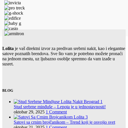
Lolita
je vaš direktni izvor za predivan srebrni nakit, kao i elegantne
satove poznatih brendova. Sve što vam je potrebno možete pronaći
na jednom mestu, uz ljubazno osoblje spremno da vam izađe u
susret.
BLOG
Stud srebrne minđuše – Lepota je u jednostavnosti!
oktobar 29, 2025
1 Comment
Satovi sa crnim brojčanikom – Trend koji je osvojio svet
oktobar 21, 2025
1 Comment