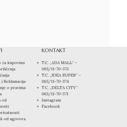
I
KONTAKT
 za kupovinu
T.C. „ADA MALL“ –
rišćenja
063/11-70-373
ćanja
T.C. „IDEA SUPER“ –
 i Reklamacija
063/11-70-374
nje o pravima
T.C. „DELTA CITY“
a
063/11-70-371
a od
Instagram
osti
Facebook
privatnosti
k od ugovora