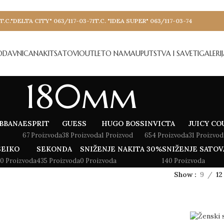
T.C."DELTA CITY" 063/117-03-71
T.C. "IDEA SUPER" 063/117-03-74
ODAVNICA
NAKIT
SATOVI
OUTLET
O NAMA
UPUTSTVA I SAVETI
GALERI
180mm
BBANA
ESPRIT
GUESS
HUGO BOSS
INVICTA
JUICY CO
67 Proizvoda
38 Proizvoda
1 Proizvod
654 Proizvoda
31 Proizvod
SEIKO
SEKONDA
SNIŽENJE NAKITA 30%
SNIŽENJE SATOV
0 Proizvoda
435 Proizvoda
0 Proizvoda
140 Proizvoda
Show
9
12