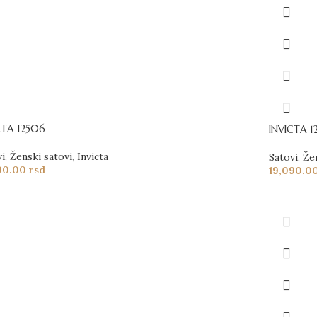
CTA 12506
INVICTA 1
vi
,
Ženski satovi
,
Invicta
Satovi
,
Že
90.00
rsd
19,090.0