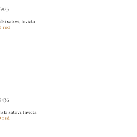
6973
ški satovi
,
Invicta
00
rsd
8436
nski satovi
,
Invicta
0
rsd