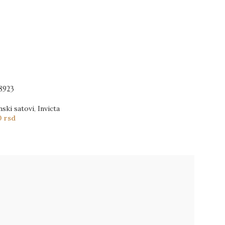
8923
nski satovi
,
Invicta
0
rsd