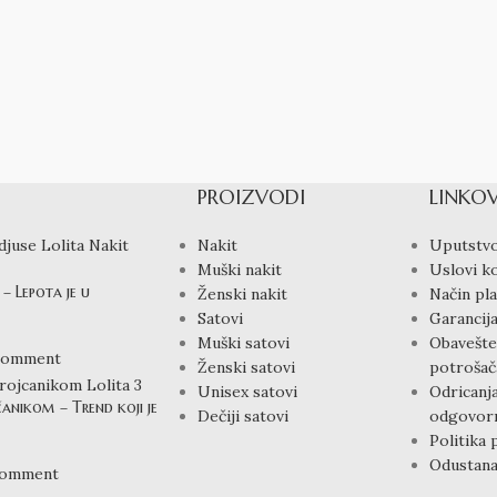
PROIZVODI
LINKOV
Nakit
Uputstvo
Muški nakit
Uslovi ko
– Lepota je u
Ženski nakit
Način pla
Satovi
Garancija
Muški satovi
Obavešte
Comment
Ženski satovi
potrošač
Unisex satovi
Odricanj
čanikom – Trend koji je
Dečiji satovi
odgovorn
Politika 
Odustana
Comment