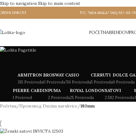
Skip to navigation
Skip to main content
ORISNI LINKOVI
T.C. "ADA MALL" 063/117-03-73
POČETNA
BRENDOVI
PR
ARMITRON
BROSWAY
CASIO
CERRUTI
DOLCE GA
315 Proizvoda
0 Proizvoda
716 Proizvoda
5 Proizvoda
0 Proizvoda
PIERRE CARDIN
PUMA
ROYAL LONDON
SATOVI
1 Proizvod
2 Proizvoda
25 Proizvoda
2.582 Proizvoda
3
Početna
/
Производ Duzina narukvice
/
180mm