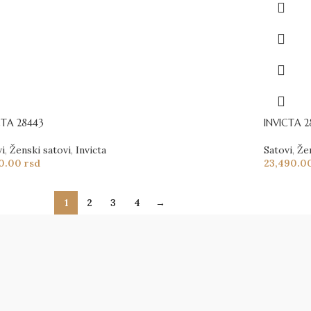
CTA 28443
INVICTA 2
vi
,
Ženski satovi
,
Invicta
Satovi
,
Že
90.00
rsd
23,490.0
1
2
3
4
→