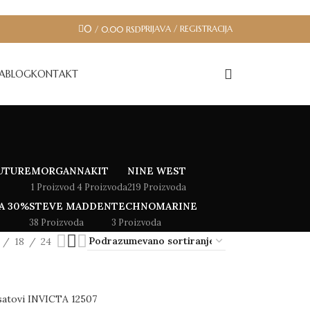
0
PRIJAVA / REGISTRACIJA
/
0.00
RSD
JA
BLOG
KONTAKT
UTURE
MORGAN
NAKIT
NINE WEST
1 Proizvod
4 Proizvoda
219 Proizvoda
A 30%
STEVE MADDEN
TECHNOMARINE
38 Proizvoda
3 Proizvoda
18
24