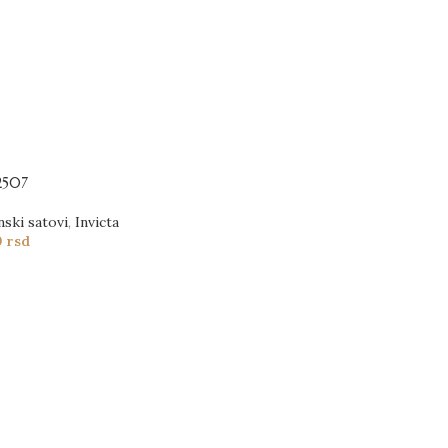
2507
nski satovi
,
Invicta
0
rsd