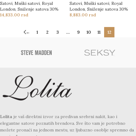
Satovi
,
Muški satovi
,
Royal
Satovi
,
Muški satovi
,
Royal
London
,
Sniženje satova 30%
London
,
Sniženje satova 30%
14,833.00
rsd
8,883.00
rsd
←
1
2
3
…
9
10
11
12
Lolita
je vaš direktni izvor za predivan srebrni nakit, kao i
elegantne satove poznatih brendova. Sve što vam je potrebno
možete pronaći na jednom mestu, uz ljubazno osoblje spremno da