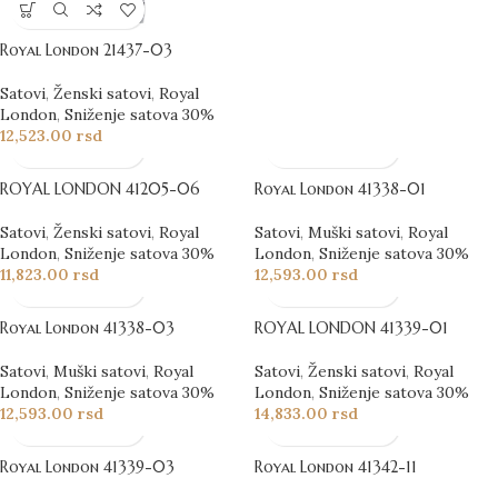
Royal London 21437-03
Satovi
,
Ženski satovi
,
Royal
London
,
Sniženje satova 30%
12,523.00
rsd
ROYAL LONDON 41205-06
Royal London 41338-01
Satovi
,
Ženski satovi
,
Royal
Satovi
,
Muški satovi
,
Royal
London
,
Sniženje satova 30%
London
,
Sniženje satova 30%
11,823.00
rsd
12,593.00
rsd
Royal London 41338-03
ROYAL LONDON 41339-01
Satovi
,
Muški satovi
,
Royal
Satovi
,
Ženski satovi
,
Royal
London
,
Sniženje satova 30%
London
,
Sniženje satova 30%
12,593.00
rsd
14,833.00
rsd
Royal London 41339-03
Royal London 41342-11