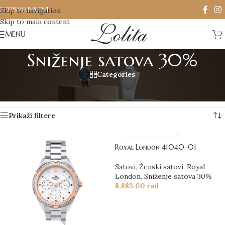
KORISNI LINKOVI
Skip to navigation
Skip to main content
MENU
Sniženje satova 30%
Categories
Početna
/
Sniženje satova 30%
/
Strana 12
Prikaz 133–140 od 140 rezultata
Prikaži filtere
Royal London 41040-01
Satovi
,
Ženski satovi
,
Royal
London
,
Sniženje satova 30%
8,883.00
rsd