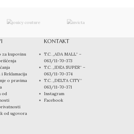
I
KONTAKT
 za kupovinu
T.C. „ADA MALL“ –
rišćenja
063/11-70-373
ćanja
T.C. „IDEA SUPER“ –
 i Reklamacija
063/11-70-374
nje o pravima
T.C. „DELTA CITY“
a
063/11-70-371
a od
Instagram
osti
Facebook
privatnosti
k od ugovora