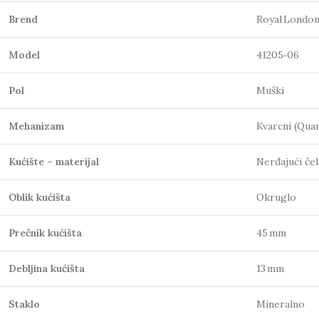
Brend
Royal Londo
Model
41205‑06
Pol
Muški
Mehanizam
Kvarcni (Quar
Kućište – materijal
Nerđajući čel
Oblik kućišta
Okruglo
Prečnik kućišta
45 mm
Debljina kućišta
13 mm
Staklo
Mineralno