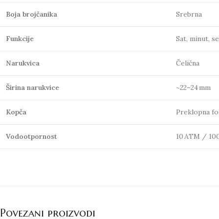
Boja brojčanika
Srebrna
Funkcije
Sat, minut, s
Narukvica
Čelična
Širina narukvice
~22–24 mm
Kopča
Preklopna fo
Vodootpornost
10 ATM / 100
Povezani proizvodi