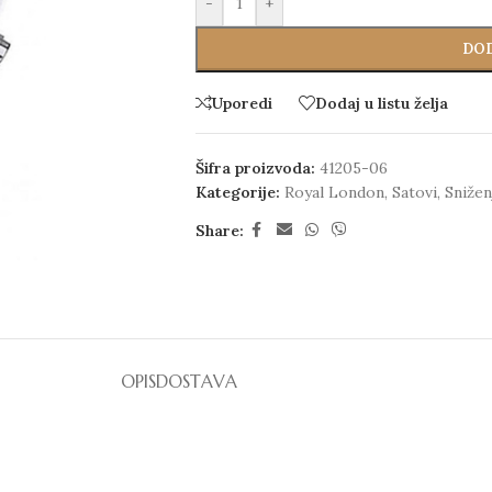
-
+
DOD
Uporedi
Dodaj u listu želja
Šifra proizvoda:
41205-06
Kategorije:
Royal London
,
Satovi
,
Snižen
Share:
OPIS
DOSTAVA