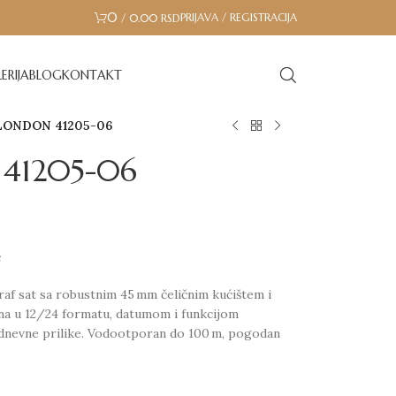
0
PRIJAVA / REGISTRACIJA
/
0.00
RSD
ERIJA
BLOG
KONTAKT
LONDON 41205-06
41205-06
ć
af sat sa robustnim 45 mm čeličnim kućištem i
a u 12/24 formatu, datumom i funkcijom
kodnevne prilike. Vodootporan do 100 m, pogodan