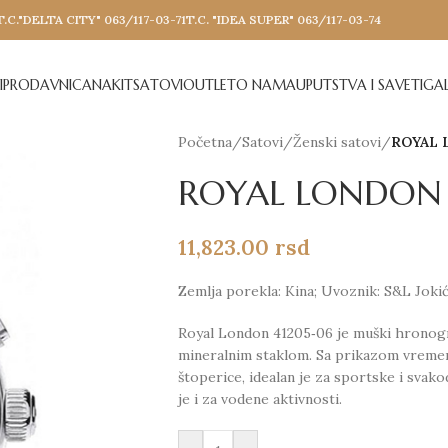
T.C."DELTA CITY" 063/117-03-71
T.C. "IDEA SUPER" 063/117-03-74
I
PRODAVNICA
NAKIT
SATOVI
OUTLET
O NAMA
UPUTSTVA I SAVETI
GAL
Početna
/
Satovi
/
Ženski satovi
/
ROYAL 
ROYAL LONDON 
11,823.00
rsd
Zemlja porekla: Kina; Uvoznik: S&L Joki
Royal London 41205‑06 je muški hronogr
mineralnim staklom. Sa prikazom vremen
štoperice, idealan je za sportske i sva
je i za vodene aktivnosti.