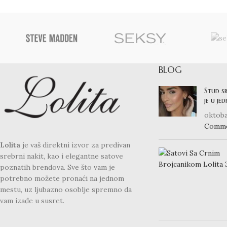
BLOG
Stud s
je u je
oktoba
Comm
Lolita
je vaš direktni izvor za predivan
srebrni nakit, kao i elegantne satove
poznatih brendova. Sve što vam je
potrebno možete pronaći na jednom
mestu, uz ljubazno osoblje spremno da
vam izađe u susret.