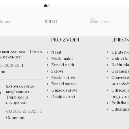
SEIKO
PROIZVODI
LINKOV
rebrne minđuše – Lepota
Nakit
Uputstvo
dnostavnosti!
Muški nakit
Uslovi ko
Ženski nakit
Način pla
r 29, 2025
1
Satovi
Garancija
ent
Muški satovi
Obavešte
Ženski satovi
potrošač
Satovi sa crnim
Unisex satovi
Odricanj
brojčanikom –
Dečiji satovi
odgovorn
Trend koji je
osvojio svet
Politika 
Odustana
oktobar 21, 2025
1
Comment