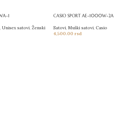
WA-1
CASIO SPORT AE-1000W-2A
,
Unisex satovi
,
Ženski
Satovi
,
Muški satovi
,
Casio
4,500.00
rsd