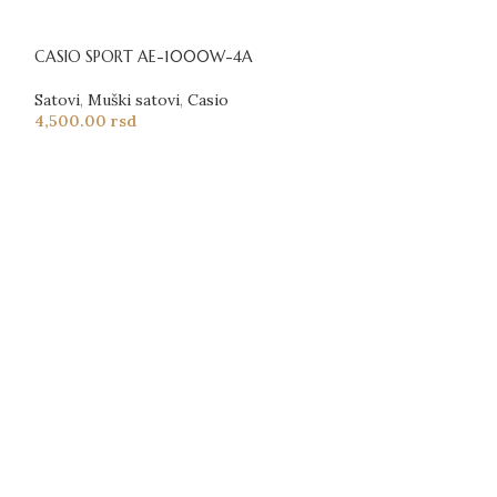
CASIO SPORT AE-1000W-4A
Satovi
,
Muški satovi
,
Casio
4,500.00
rsd
CASIO SPORT A
Satovi
,
Muški sat
4,900.00
rsd