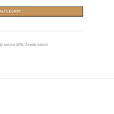
AJ U KORPU
je satova 30%
,
Ženski satovi