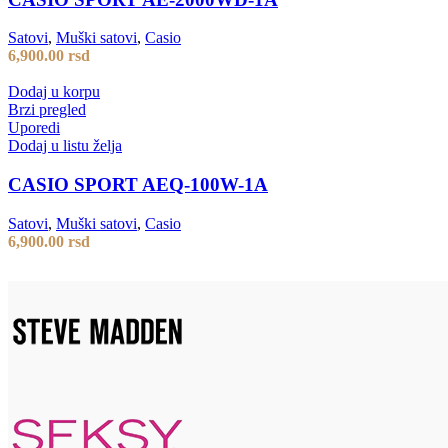
Satovi
,
Muški satovi
,
Casio
6,900.00
rsd
Dodaj u korpu
Brzi pregled
Uporedi
Dodaj u listu želja
CASIO SPORT AEQ-100W-1A
Satovi
,
Muški satovi
,
Casio
6,900.00
rsd