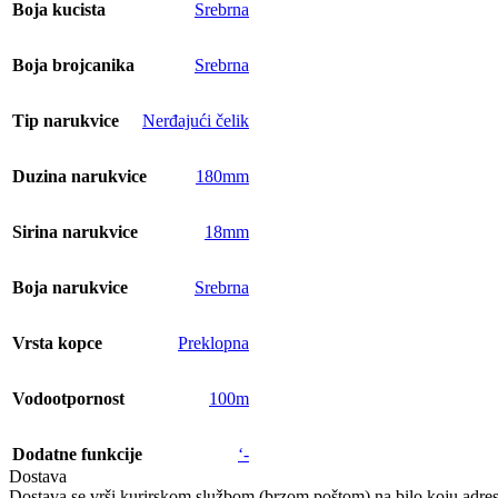
Boja kucista
Srebrna
Boja brojcanika
Srebrna
Tip narukvice
Nerđajući čelik
Duzina narukvice
180mm
Sirina narukvice
18mm
Boja narukvice
Srebrna
Vrsta kopce
Preklopna
Vodootpornost
100m
Dodatne funkcije
‘-
Dostava
Dostava se vrši kurirskom službom (brzom poštom) na bilo koju adresu