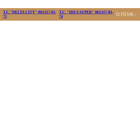
T.C."DELTA CITY" 063/117-03-
T.C. "IDEA SUPER" 063/117-03-
0
ITEMS
/
71
74