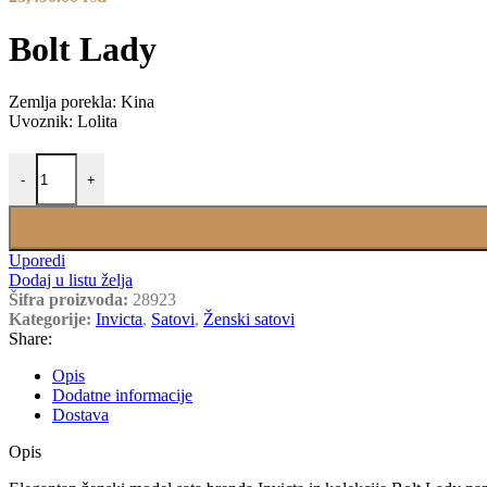
Bolt Lady
Zemlja porekla: Kina
Uvoznik: Lolita
INVICTA 28923 količina
-
+
Uporedi
Dodaj u listu želja
Šifra proizvoda:
28923
Kategorije:
Invicta
,
Satovi
,
Ženski satovi
Share:
Opis
Dodatne informacije
Dostava
Opis