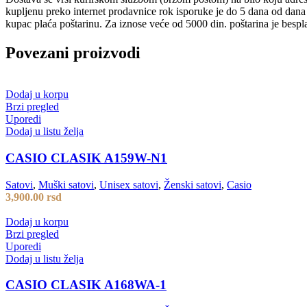
kupljenu preko internet prodavnice rok isporuke je do 5 dana od dan
kupac plaća poštarinu. Za iznose veće od 5000 din. poštarina je bespl
Povezani proizvodi
Dodaj u korpu
Brzi pregled
Uporedi
Dodaj u listu želja
CASIO CLASIK A159W-N1
Satovi
,
Muški satovi
,
Unisex satovi
,
Ženski satovi
,
Casio
3,900.00
rsd
Dodaj u korpu
Brzi pregled
Uporedi
Dodaj u listu želja
CASIO CLASIK A168WA-1