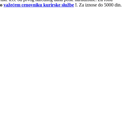
po
važećem cenovniku kurirske službe
!
. Za iznose do 5000 din.