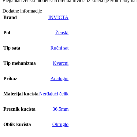
Elegantan ženski model sata brenda Invicta iz kolekcije Bolt Lady nam
Dodatne informacije
Brand
INVICTA
Pol
Ženski
Tip sata
Ručni sat
Tip mehanizma
Kvarcni
Prikaz
Analogni
Materijal kucista
Nerđajući čelik
Precnik kucista
36,5mm
Oblik kucista
Okruglo