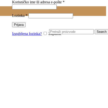
Obavezno
Korisničko ime ili adresa e-pošte
*
0.00
RSD
Obavezno
Lozinka
*
Prijava
Search
Izgubljena lozinka?
Zapamti