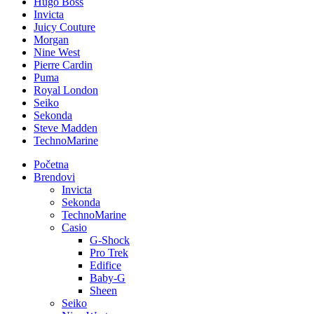
Hugo Boss
Invicta
Juicy Couture
Morgan
Nine West
Pierre Cardin
Puma
Royal London
Seiko
Sekonda
Steve Madden
TechnoMarine
Početna
Brendovi
Invicta
Sekonda
TechnoMarine
Casio
G-Shock
Pro Trek
Edifice
Baby-G
Sheen
Seiko