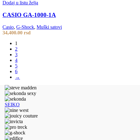
Dodaj u listu želja
CASIO GA-1000-1A
Casio
,
G-Shock
,
Muški satovi
34,400.00
rsd
1
2
3
4
5
6
→
SEIKO