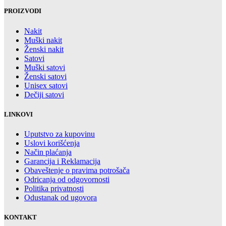
PROIZVODI
Nakit
Muški nakit
Ženski nakit
Satovi
Muški satovi
Ženski satovi
Unisex satovi
Dečiji satovi
LINKOVI
Uputstvo za kupovinu
Uslovi korišćenja
Način plaćanja
Garancija i Reklamacija
Obaveštenje o pravima potrošača
Odricanja od odgovornosti
Politika privatnosti
Odustanak od ugovora
KONTAKT