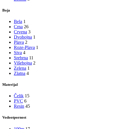
Boja
Bela
1
Crna
26
Crvena
3
Dvobojna
1
Plava
2
Roze-Plava
1
Siva
4
Srebrna
11
Višebojna
2
Zelena
1
Zlatna
4
Materijal
Čelik
15
PVC
6
Resin
45
Vodootpornost
100m
17