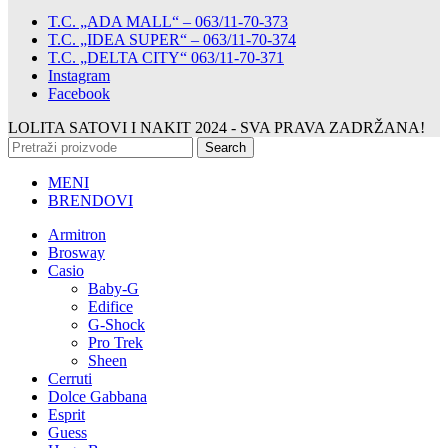
T.C. „ADA MALL“ – 063/11-70-373
T.C. „IDEA SUPER“ – 063/11-70-374
T.C. „DELTA CITY“ 063/11-70-371
Instagram
Facebook
LOLITA SATOVI I NAKIT
2024 - SVA PRAVA ZADRŽANA!
Search
MENI
BRENDOVI
Armitron
Brosway
Casio
Baby-G
Edifice
G-Shock
Pro Trek
Sheen
Cerruti
Dolce Gabbana
Esprit
Guess