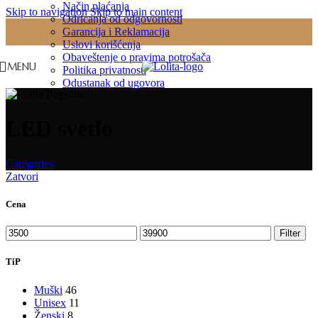
Način plaćanja
Skip to navigation
Skip to main content
Odricanja od odgovornosti
Garancija i Reklamacija
Uslovi korišćenja
Obaveštenje o pravima potrošača
MENU
Politika privatnosti
Odustanak od ugovora
LED svetlo
Categories
Zatvori
Cena
Minimalna
Maksimalna
Filter
cena
cena
TiP
Muški
46
Unisex
11
Ženski
8