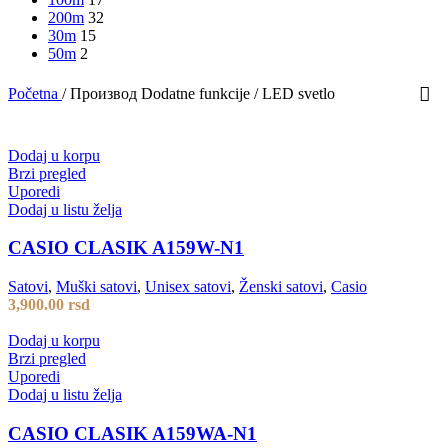
200m
32
30m
15
50m
2
Početna
/
Производ Dodatne funkcije
/
LED svetlo
Dodaj u korpu
Brzi pregled
Uporedi
Dodaj u listu želja
CASIO CLASIK A159W-N1
Satovi
,
Muški satovi
,
Unisex satovi
,
Ženski satovi
,
Casio
3,900.00
rsd
Dodaj u korpu
Brzi pregled
Uporedi
Dodaj u listu želja
CASIO CLASIK A159WA-N1