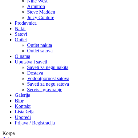
Nine West
Armitron
Steve Madden
Juicy Couture
Prodavnica
Nakit
Satovi
Outlet
Outlet nakita
Outlet satova
O nama
Uputstva i saveti
Saveti za negu nakita
Dostava
Vodootpornost satova
Saveti za negu satova
Servis i graviranje
Galerija
Blog
Kontakt
Lista želja
Uporedi
Prijava / Registracija
Korpa