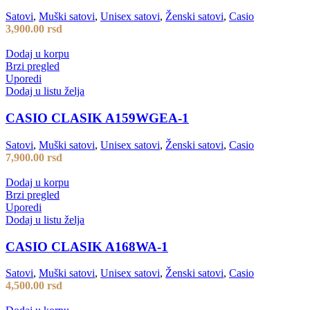
Satovi
,
Muški satovi
,
Unisex satovi
,
Ženski satovi
,
Casio
3,900.00
rsd
Dodaj u korpu
Brzi pregled
Uporedi
Dodaj u listu želja
CASIO CLASIK A159WGEA-1
Satovi
,
Muški satovi
,
Unisex satovi
,
Ženski satovi
,
Casio
7,900.00
rsd
Dodaj u korpu
Brzi pregled
Uporedi
Dodaj u listu želja
CASIO CLASIK A168WA-1
Satovi
,
Muški satovi
,
Unisex satovi
,
Ženski satovi
,
Casio
4,500.00
rsd