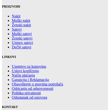
PROIZVODI
Nakit
Muški nakit
Ženski nakit
Satovi
Muški satovi
Ženski satovi
Unisex satovi
Dečiji satovi
LINKOVI
Uputstvo za kupovinu
Uslovi korišćenja
Način plaćanja
Garancija i Reklamacija
Obaveštenje o pravima potrošača
Odricanja od odgovornosti
Politika privatnosti
Odustanak od ugovora
KONTAKT