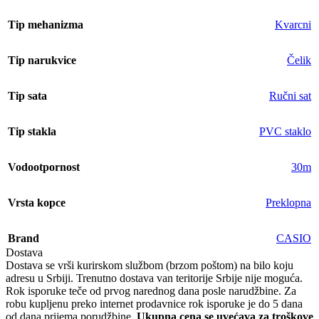
Tip mehanizma
Kvarcni
Tip narukvice
Čelik
Tip sata
Ručni sat
Tip stakla
PVC staklo
Vodootpornost
30m
Vrsta kopce
Preklopna
Brand
CASIO
Dostava
Dostava se vrši kurirskom službom (brzom poštom) na bilo koju
adresu u Srbiji. Trenutno dostava van teritorije Srbije nije moguća.
Rok isporuke teče od prvog narednog dana posle narudžbine. Za
robu kupljenu preko internet prodavnice rok isporuke je do 5 dana
od dana prijema porudžbine.
Ukupna cena se uvećava za troškove