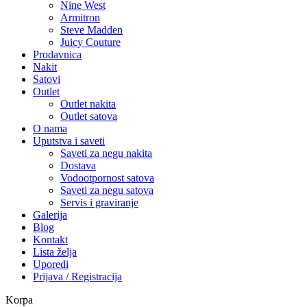
Nine West
Armitron
Steve Madden
Juicy Couture
Prodavnica
Nakit
Satovi
Outlet
Outlet nakita
Outlet satova
O nama
Uputstva i saveti
Saveti za negu nakita
Dostava
Vodootpornost satova
Saveti za negu satova
Servis i graviranje
Galerija
Blog
Kontakt
Lista želja
Uporedi
Prijava / Registracija
Korpa