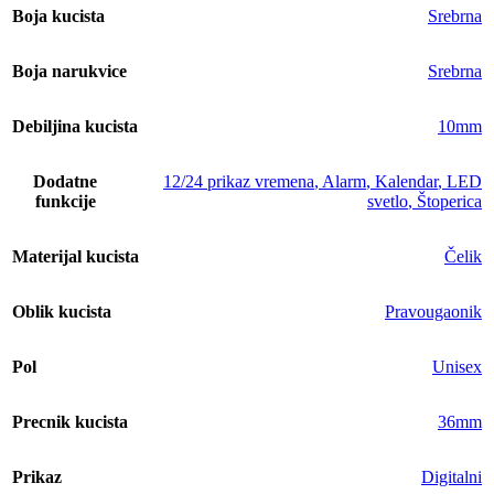
Boja kucista
Srebrna
Boja narukvice
Srebrna
Debiljina kucista
10mm
Dodatne
12/24 prikaz vremena
,
Alarm
,
Kalendar
,
LED
funkcije
svetlo
,
Štoperica
Materijal kucista
Čelik
Oblik kucista
Pravougaonik
Pol
Unisex
Precnik kucista
36mm
Prikaz
Digitalni