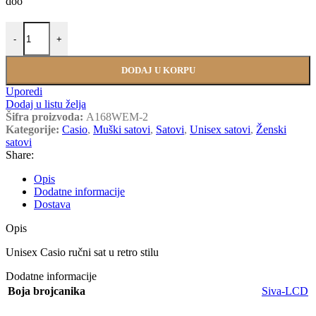
doo
CASIO CLASIK A168WEM-2 količina
-
+
DODAJ U KORPU
Uporedi
Dodaj u listu želja
Šifra proizvoda:
A168WEM-2
Kategorije:
Casio
,
Muški satovi
,
Satovi
,
Unisex satovi
,
Ženski
satovi
Share:
Opis
Dodatne informacije
Dostava
Opis
Unisex Casio ručni sat u retro stilu
Dodatne informacije
Boja brojcanika
Siva-LCD