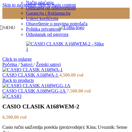
Način plaćanja
Skip to navigation
Skip to main content
Odricanja od odgovornosti
Garancija i Reklamacija
Uslovi korišćenja
Obaveštenje o pravima potrošača
MENU
Politika privatnosti
Odustanak od ugovora
Click to enlarge
Početna
/
Satovi
/
Ženski satovi
CASIO CLASIK A168WA-1
4,500.00
rsd
Back to products
CASIO CLASIK A168WGG-1A
7,500.00
rsd
CASIO CLASIK A168WEM-2
6,500.00
rsd
Casio ručni satZemlja porekla (proizvodnje): Kina; Uvoznik: Sense