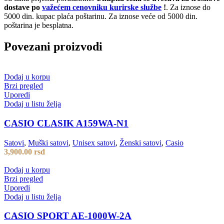
dostave po
važećem cenovniku kurirske službe
!
. Za iznose do
5000 din. kupac plaća poštarinu. Za iznose veće od 5000 din.
poštarina je besplatna.
Povezani proizvodi
Dodaj u korpu
Brzi pregled
Uporedi
Dodaj u listu želja
CASIO CLASIK A159WA-N1
Satovi
,
Muški satovi
,
Unisex satovi
,
Ženski satovi
,
Casio
3,900.00
rsd
Dodaj u korpu
Brzi pregled
Uporedi
Dodaj u listu želja
CASIO SPORT AE-1000W-2A