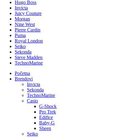
Hugo Boss
Invicta
Juicy Couture
Morgan
Nine West
Pierre Cardin
Puma
Royal London
Seiko
Sekonda
Steve Madden
TechnoMarine
Početna
Brendovi
Invicta
Sekonda
TechnoMarine
Casio
G-Shock
Pro Trek
Edifice
Baby-G
Sheen
Seiko