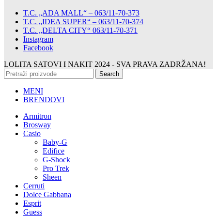
T.C. „ADA MALL“ – 063/11-70-373
T.C. „IDEA SUPER“ – 063/11-70-374
T.C. „DELTA CITY“ 063/11-70-371
Instagram
Facebook
LOLITA SATOVI I NAKIT
2024 - SVA PRAVA ZADRŽANA!
Search
MENI
BRENDOVI
Armitron
Brosway
Casio
Baby-G
Edifice
G-Shock
Pro Trek
Sheen
Cerruti
Dolce Gabbana
Esprit
Guess