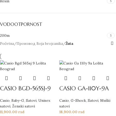
Resin
5
VODOOTPORNOST
200m
5
Početna
/
Производ Boja brojcanika
/
Žuta
CASIO BGD-565SJ-9
CASIO GA-110Y-9A
Casio
,
Baby-G
,
Satovi
,
Unisex
Casio
,
G-Shock
,
Satovi
,
Muški
satovi
,
Ženski satovi
satovi
11,900.00
rsd
18,900.00
rsd