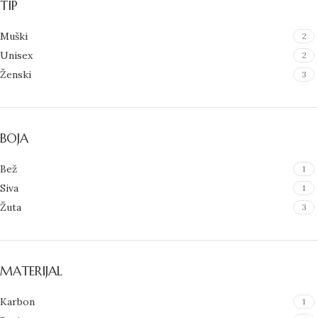
TIP
Muški
2
Unisex
2
Ženski
3
BOJA
Bež
1
Siva
1
Žuta
3
MATERIJAL
Karbon
1