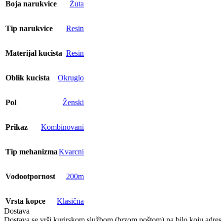
Boja narukvice
Žuta
Tip narukvice
Resin
Materijal kucista
Resin
Oblik kucista
Okruglo
Pol
Ženski
Prikaz
Kombinovani
Tip mehanizma
Kvarcni
Vodootpornost
200m
Vrsta kopce
Klasična
Dostava
Dostava se vrši kurirskom službom (brzom poštom) na bilo koju adresu