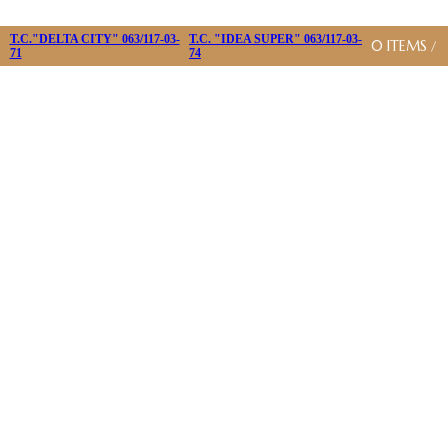
T.C."DELTA CITY" 063/117-03-
T.C. "IDEA SUPER" 063/117-03-
0
ITEMS
/
71
74