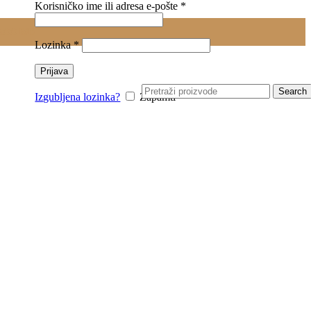
Obavezno
Korisničko ime ili adresa e-pošte
*
0.00
RSD
Obavezno
Lozinka
*
Prijava
Search
Izgubljena lozinka?
Zapamti