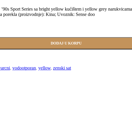
 ’90s Sport Series sa bright yellow kućištem i yellow grey narukvica
ja porekla (proizvodnje): Kina; Uvoznik: Sense doo
DODAJ U KORPU
varcni
,
vodootporan
,
yellow
,
zenski sat