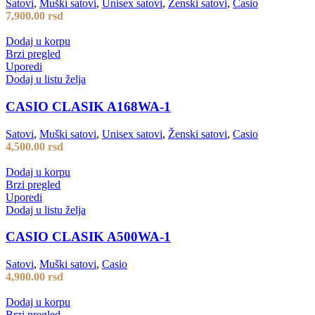
Satovi
,
Muški satovi
,
Unisex satovi
,
Ženski satovi
,
Casio
7,900.00
rsd
Dodaj u korpu
Brzi pregled
Uporedi
Dodaj u listu želja
CASIO CLASIK A168WA-1
Satovi
,
Muški satovi
,
Unisex satovi
,
Ženski satovi
,
Casio
4,500.00
rsd
Dodaj u korpu
Brzi pregled
Uporedi
Dodaj u listu želja
CASIO CLASIK A500WA-1
Satovi
,
Muški satovi
,
Casio
4,900.00
rsd
Dodaj u korpu
Brzi pregled