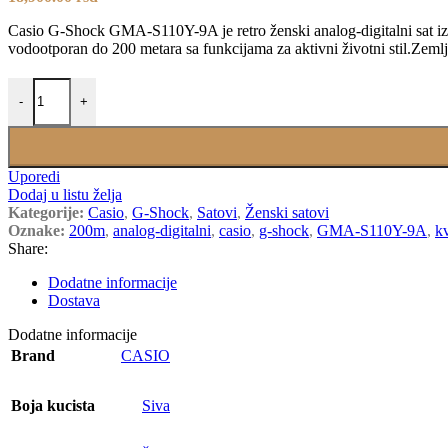
Casio G-Shock GMA-S110Y-9A je retro ženski analog-digitalni sat iz
vodootporan do 200 metara sa funkcijama za aktivni životni stil.Zeml
CASIO GMA-S110Y-9A količina
-
+
Uporedi
Dodaj u listu želja
Kategorije:
Casio
,
G-Shock
,
Satovi
,
Ženski satovi
Oznake:
200m
,
analog-digitalni
,
casio
,
g-shock
,
GMA-S110Y-9A
,
k
Share:
Dodatne informacije
Dostava
Dodatne informacije
Brand
CASIO
Boja kucista
Siva