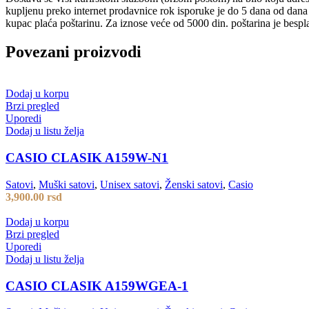
kupljenu preko internet prodavnice rok isporuke je do 5 dana od dan
kupac plaća poštarinu. Za iznose veće od 5000 din. poštarina je bespl
Povezani proizvodi
Dodaj u korpu
Brzi pregled
Uporedi
Dodaj u listu želja
CASIO CLASIK A159W-N1
Satovi
,
Muški satovi
,
Unisex satovi
,
Ženski satovi
,
Casio
3,900.00
rsd
Dodaj u korpu
Brzi pregled
Uporedi
Dodaj u listu želja
CASIO CLASIK A159WGEA-1