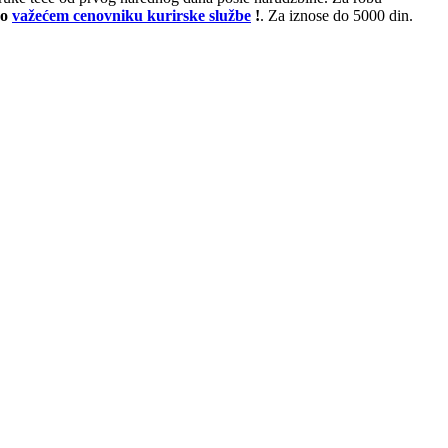
po
važećem cenovniku kurirske službe
!
. Za iznose do 5000 din.