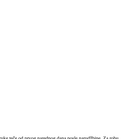
poruke teče od prvog narednog dana posle narudžbine. Za robu