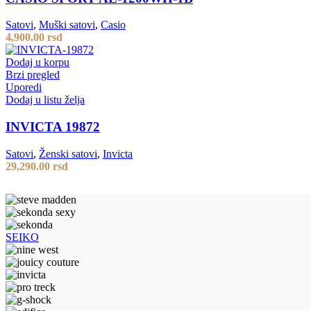
Satovi
,
Muški satovi
,
Casio
4,900.00
rsd
Dodaj u korpu
Brzi pregled
Uporedi
Dodaj u listu želja
INVICTA 19872
Satovi
,
Ženski satovi
,
Invicta
29,290.00
rsd
SEIKO