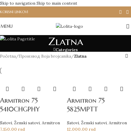
Skip to navigation
Skip to main content
KORISNI LINKOVI
MENU
Zlatna
Categories
Početna
/
Производ Boja brojcanika
/
Zlatna
Armitron 75
Armitron 75
5410CHGPHY
5825MPTT
Satovi
,
Ženski satovi
,
Armitron
Satovi
,
Ženski satovi
,
Armitron
7,150.00
rsd
12,000.00
rsd