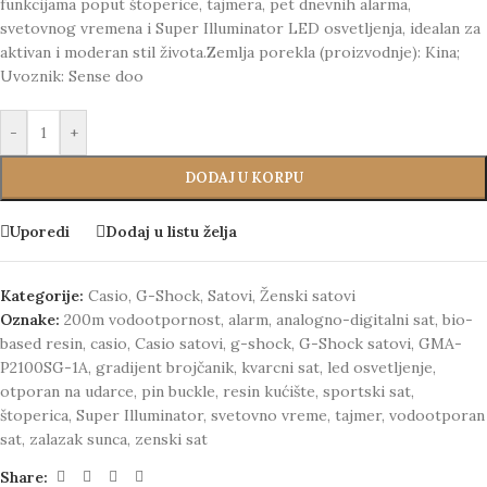
funkcijama poput štoperice, tajmera, pet dnevnih alarma,
svetovnog vremena i Super Illuminator LED osvetljenja, idealan za
aktivan i moderan stil života.Zemlja porekla (proizvodnje): Kina;
Uvoznik: Sense doo
-
+
DODAJ U KORPU
Uporedi
Dodaj u listu želja
Kategorije:
Casio
,
G-Shock
,
Satovi
,
Ženski satovi
Oznake:
200m vodootpornost
,
alarm
,
analogno-digitalni sat
,
bio-
based resin
,
casio
,
Casio satovi
,
g-shock
,
G-Shock satovi
,
GMA-
P2100SG-1A
,
gradijent brojčanik
,
kvarcni sat
,
led osvetljenje
,
otporan na udarce
,
pin buckle
,
resin kućište
,
sportski sat
,
štoperica
,
Super Illuminator
,
svetovno vreme
,
tajmer
,
vodootporan
sat
,
zalazak sunca
,
zenski sat
Share: