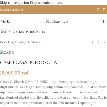
Skip to navigation
Skip to main content
KORISNI LINKOVI
MENU
Click to enlarge
Početna
/
Casio
/
G-Shock
CASIO GMA-P2100SG-1A
16,900.00
rsd
Casio G-Shock GMA-P2100SG-1A je ženski sportski analogno-
digitalni sat sa elegantnim gradijentnim brojčanikom u zlatno-roze
nijansama inspirisanim zalaskom sunca. Kućište i narukvica su
izrađeni od ekološki prihvatljivog bio-based resin materijala. Sat je
otporan na udarce, vodootporan do 200 metara, i opremljen