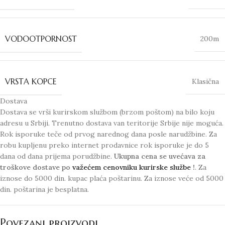
VODOOTPORNOST
200m
VRSTA KOPCE
Klasična
Dostava
Dostava se vrši kurirskom službom (brzom poštom) na bilo koju
adresu u Srbiji. Trenutno dostava van teritorije Srbije nije moguća.
Rok isporuke teče od prvog narednog dana posle narudžbine. Za
robu kupljenu preko internet prodavnice rok isporuke je do 5
dana od dana prijema porudžbine.
Ukupna cena se uvećava za
troškove dostave po
važećem cenovniku kurirske službe
!
. Za
iznose do 5000 din. kupac plaća poštarinu. Za iznose veće od 5000
din. poštarina je besplatna.
Povezani proizvodi