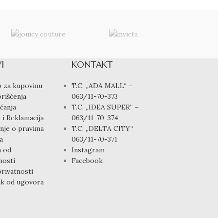
I
KONTAKT
 za kupovinu
T.C. „ADA MALL“ –
rišćenja
063/11-70-373
ćanja
T.C. „IDEA SUPER“ –
 i Reklamacija
063/11-70-374
nje o pravima
T.C. „DELTA CITY“
a
063/11-70-371
a od
Instagram
osti
Facebook
privatnosti
k od ugovora