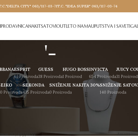
T.C."DELTA CITY" 063/117-03-71
T.C. "IDEA SUPER" 063/117-03-74
I
PRODAVNICA
NAKIT
SATOVI
OUTLET
O NAMA
UPUTSTVA I SAVETI
GAL
'-
BBANA
ESPRIT
GUESS
HUGO BOSS
INVICTA
JUICY CO
67 Proizvoda
38 Proizvoda
1 Proizvod
654 Proizvoda
31 Proizvod
SEIKO
SEKONDA
SNIŽENJE NAKITA 30%
SNIŽENJE SATOV
0 Proizvoda
435 Proizvoda
0 Proizvoda
140 Proizvoda
Show
9
12
tron 20/4935BLSV
Armitron