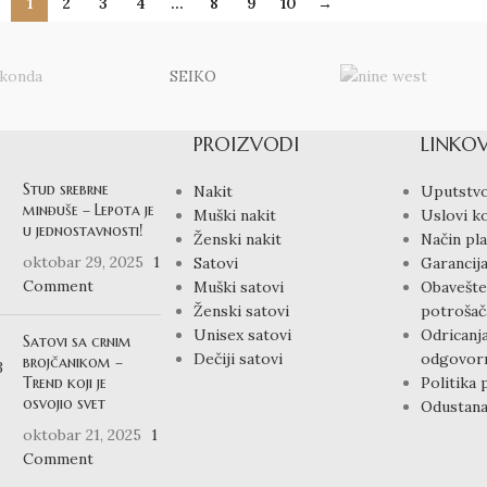
1
2
3
4
…
8
9
10
→
SEIKO
PROIZVODI
LINKOV
Stud srebrne
Nakit
Uputstvo
minđuše – Lepota je
Muški nakit
Uslovi ko
u jednostavnosti!
Ženski nakit
Način pla
oktobar 29, 2025
1
Satovi
Garancija
Comment
Muški satovi
Obavešte
Ženski satovi
potrošač
Unisex satovi
Odricanj
Satovi sa crnim
Dečiji satovi
odgovorn
brojčanikom –
Trend koji je
Politika 
osvojio svet
Odustana
oktobar 21, 2025
1
Comment