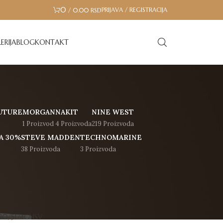
0
PRIJAVA / REGISTRACIJA
/
0.00
RSD
ERIJA
BLOG
KONTAKT
UTURE
MORGAN
NAKIT
NINE WEST
1 Proizvod
4 Proizvoda
219 Proizvoda
A 30%
STEVE MADDEN
TECHNOMARINE
38 Proizvoda
3 Proizvoda
Prikaz 1–12 od 115 rezultata
18
24
 20/5174GNSV