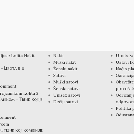
PROIZVODI
LINKOV
Nakit
Uputstvo
Muški nakit
Uslovi ko
– Lepota je u
Ženski nakit
Način pla
Satovi
Garancija
Muški satovi
Obavešte
Comment
Ženski satovi
potrošač
Unisex satovi
Odricanj
čanikom – Trend koji je
Dečiji satovi
odgovorn
Politika 
Odustana
Comment
m: trend koji kombinuje