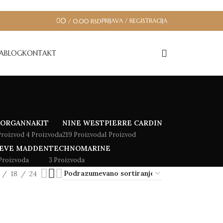
0
PRIJAVA / REGISTRACIJA
/
0.00
RSD
JA
BLOG
KONTAKT
ORGAN
NAKIT
NINE WEST
PIERRE CARDIN
Proizvod
4 Proizvoda
219 Proizvoda
1 Proizvod
EVE MADDEN
TECHNOMARINE
Proizvoda
3 Proizvoda
18
24