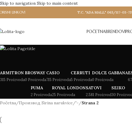
Skip to navigation
Skip to main content
ORISNI LINKOVI
T.C. "ADA MALL" 063/117-03-73
POČETNA
BRENDOVI
PR
ARMITRON
BROSWAY
CASIO
CERRUTI
DOLCE GABBANA
E
315 Proizvoda
0 Proizvoda
715 Proizvoda
5 Proizvoda
0 Proizvoda
67
PUMA
ROYAL LONDON
SATOVI
SEIKO
2 Proizvoda
25 Proizvoda
2.581 Proizvod
30 Proizvo
Početna
/
Производ Sirina narukvice
/
'-
/
Strana 2