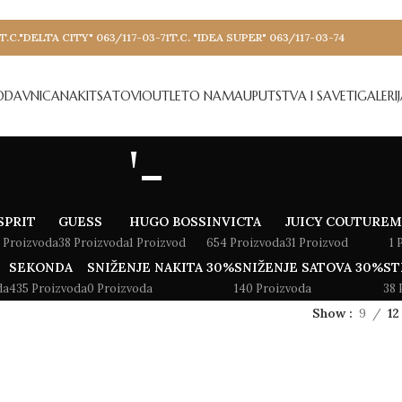
T.C."DELTA CITY" 063/117-03-71
T.C. "IDEA SUPER" 063/117-03-74
ODAVNICA
NAKIT
SATOVI
OUTLET
O NAMA
UPUTSTVA I SAVETI
GALERI
'-
SPRIT
GUESS
HUGO BOSS
INVICTA
JUICY COUTURE
M
 Proizvoda
38 Proizvoda
1 Proizvod
654 Proizvoda
31 Proizvod
1 
SEKONDA
SNIŽENJE NAKITA 30%
SNIŽENJE SATOVA 30%
ST
da
435 Proizvoda
0 Proizvoda
140 Proizvoda
38 
Show
9
12