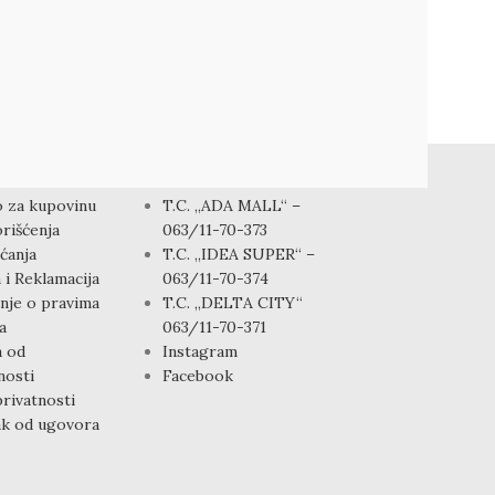
I
KONTAKT
 za kupovinu
T.C. „ADA MALL“ –
rišćenja
063/11-70-373
ćanja
T.C. „IDEA SUPER“ –
 i Reklamacija
063/11-70-374
nje o pravima
T.C. „DELTA CITY“
a
063/11-70-371
a od
Instagram
osti
Facebook
privatnosti
k od ugovora