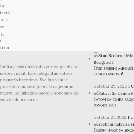
BLOG
Lolita
je vaš direktni izvor za predivan
Stud srebrne minđuše 
srebrni nakit, kao i elegantne satove
jednostavnosti!
poznatih brendova. Sve što vam je
oktobar 29, 2025
1 
potrebno možete pronaći na jednom
mestu, uz ljubazno osoblje spremno da
Satovi sa crnim broj
vam izađe u susret.
osvojio svet
oktobar 21, 2025
1 
Srebrni nakit sa srce