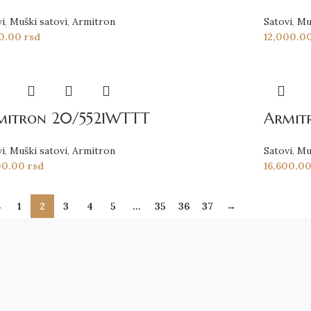
vi
,
Muški satovi
,
Armitron
Satovi
,
Mu
90.00
rsd
12,000.0
mitron 20/5521WTTT
Armit
vi
,
Muški satovi
,
Armitron
Satovi
,
Mu
00.00
rsd
16,600.0
←
1
2
3
4
5
…
35
36
37
→