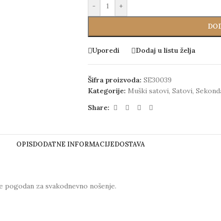
-
+
DOD
Uporedi
Dodaj u listu želja
Šifra proizvoda:
SE30039
Kategorije:
Muški satovi
,
Satovi
,
Sekond
Share:
OPIS
DODATNE INFORMACIJE
DOSTAVA
je pogodan za svakodnevno nošenje.