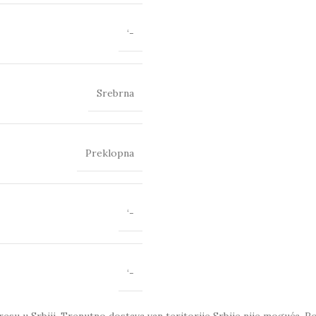
‘-
Srebrna
Preklopna
‘-
‘-
esu u Srbiji. Trenutno dostava van teritorije Srbije nije moguća.