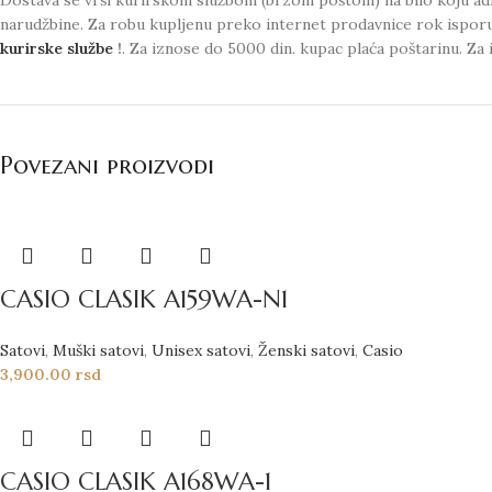
narudžbine. Za robu kupljenu preko internet prodavnice rok ispor
kurirske službe
!
. Za iznose do 5000 din. kupac plaća poštarinu. Za 
Povezani proizvodi
CASIO CLASIK A159WA-N1
Satovi
,
Muški satovi
,
Unisex satovi
,
Ženski satovi
,
Casio
3,900.00
rsd
CASIO CLASIK A168WA-1