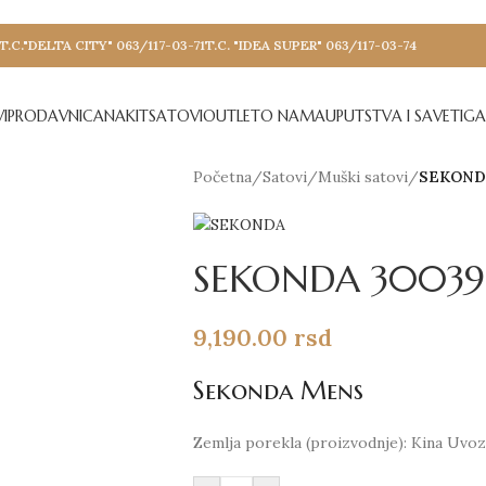
T.C."DELTA CITY" 063/117-03-71
T.C. "IDEA SUPER" 063/117-03-74
I
PRODAVNICA
NAKIT
SATOVI
OUTLET
O NAMA
UPUTSTVA I SAVETI
GA
Početna
/
Satovi
/
Muški satovi
/
SEKOND
SEKONDA 30039
9,190.00
rsd
Sekonda Mens
Zemlja porekla (proizvodnje): Kina Uvozn