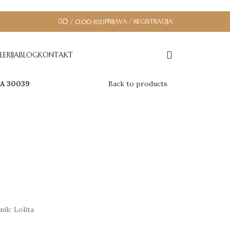
0
PRIJAVA / REGISTRACIJA
/
0.00
RSD
LERIJA
BLOG
KONTAKT
A 30039
Back to products
ik: Lolita