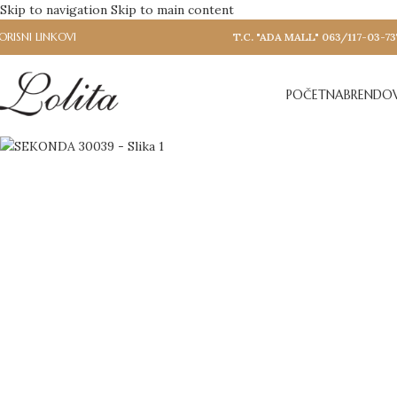
Skip to navigation
Skip to main content
ORISNI LINKOVI
T.C. "ADA MALL" 063/117-03-73
POČETNA
BRENDOV