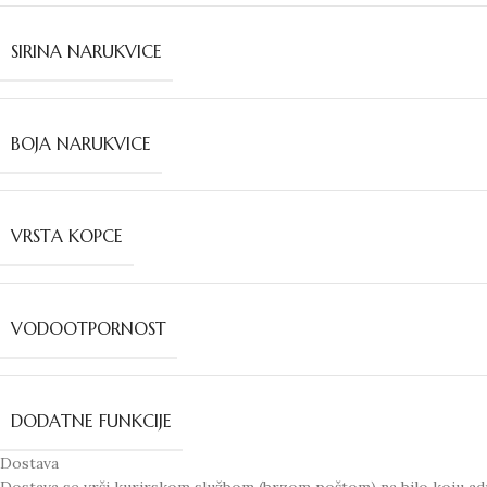
SIRINA NARUKVICE
BOJA NARUKVICE
VRSTA KOPCE
VODOOTPORNOST
DODATNE FUNKCIJE
Dostava
Dostava se vrši kurirskom službom (brzom poštom) na bilo koju adr