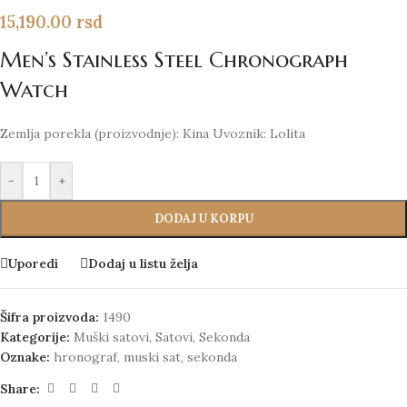
15,190.00
rsd
Men’s Stainless Steel Chronograph
Watch
Zemlja porekla (proizvodnje): Kina Uvoznik: Lolita
-
+
DODAJ U KORPU
Uporedi
Dodaj u listu želja
Šifra proizvoda:
1490
Kategorije:
Muški satovi
,
Satovi
,
Sekonda
Oznake:
hronograf
,
muski sat
,
sekonda
Share: