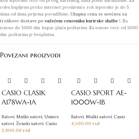
Rok isporuke teče od prvog narednog dana posle narudžbine. Za
robu kupljenu preko internet prodavnice rok isporuke je do 5
dana od dana prijema porudžbine.
Ukupna cena se uvećava za
troškove dostave po
važećem cenovniku kurirske službe
!
. Za
iznose do 5000 din. kupac plaća poštarinu. Za iznose veće od 5000
din. poštarina je besplatna.
Povezani proizvodi
CASIO CLASIK
CASIO SPORT AE-
A178WA-1A
1000W-1B
Satovi
,
Muški satovi
,
Unisex
Satovi
,
Muški satovi
,
Casio
satovi
,
Ženski satovi
,
Casio
4,500.00
rsd
3,900.00
rsd