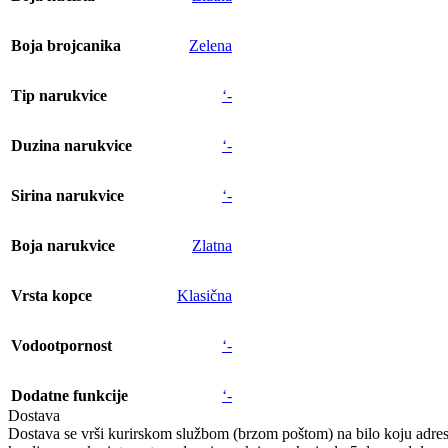
Boja brojcanika
Zelena
Tip narukvice
‘-
Duzina narukvice
‘-
Sirina narukvice
‘-
Boja narukvice
Zlatna
Vrsta kopce
Klasična
Vodootpornost
‘-
Dodatne funkcije
‘-
Dostava
Dostava se vrši kurirskom službom (brzom poštom) na bilo koju adresu