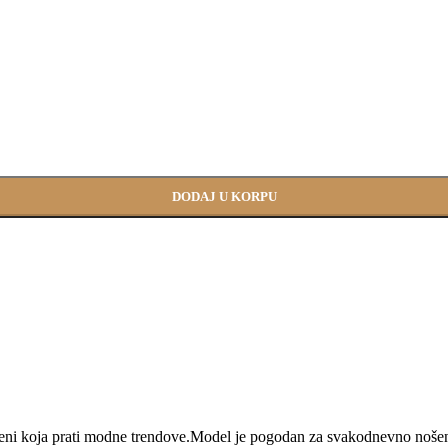
DODAJ U KORPU
ženi koja prati modne trendove.Model je pogodan za svakodnevno nošen