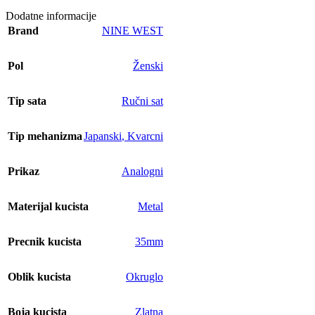
Dodatne informacije
Brand
NINE WEST
Pol
Ženski
Tip sata
Ručni sat
Tip mehanizma
Japanski
,
Kvarcni
Prikaz
Analogni
Materijal kucista
Metal
Precnik kucista
35mm
Oblik kucista
Okruglo
Boja kucista
Zlatna