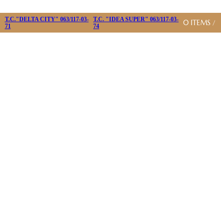
T.C."DELTA CITY" 063/117-03-
T.C. "IDEA SUPER" 063/117-03-
0
ITEMS
/
71
74