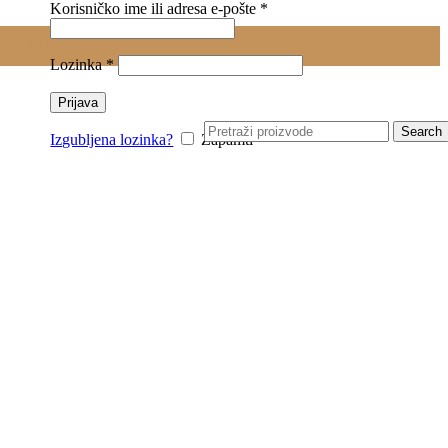
Obavezno
Korisničko ime ili adresa e-pošte
*
0.00
RSD
Obavezno
Lozinka
*
Prijava
Search
Izgubljena lozinka?
Zapamti