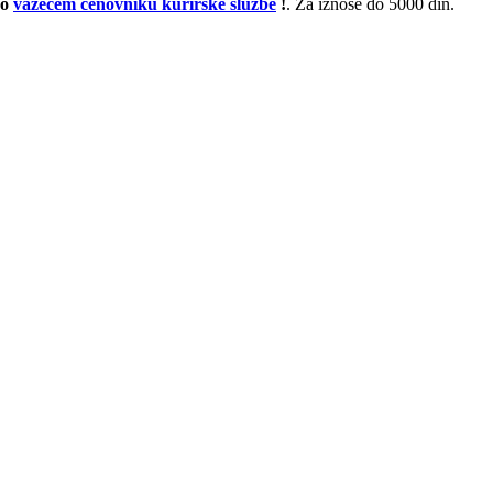
po
važećem cenovniku kurirske službe
!
. Za iznose do 5000 din.