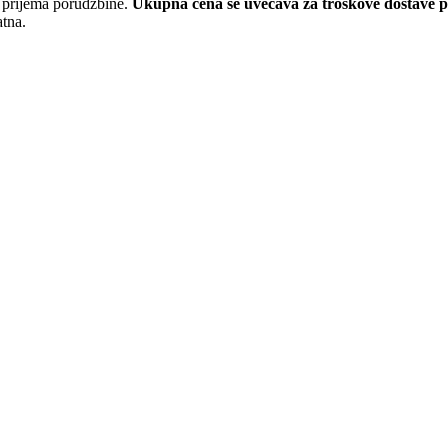
a prijema porudžbine.
Ukupna cena se uvećava za troškove dostave 
atna.