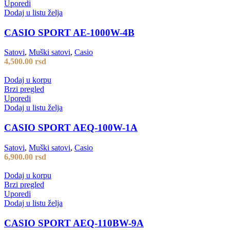
Uporedi
Dodaj u listu želja
CASIO SPORT AE-1000W-4B
Satovi
,
Muški satovi
,
Casio
4,500.00
rsd
Dodaj u korpu
Brzi pregled
Uporedi
Dodaj u listu želja
CASIO SPORT AEQ-100W-1A
Satovi
,
Muški satovi
,
Casio
6,900.00
rsd
Dodaj u korpu
Brzi pregled
Uporedi
Dodaj u listu želja
CASIO SPORT AEQ-110BW-9A