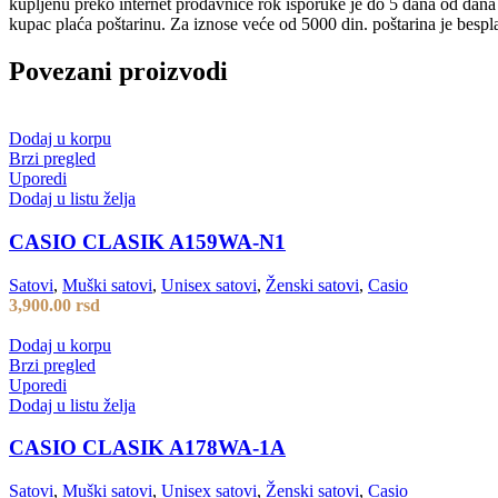
kupljenu preko internet prodavnice rok isporuke je do 5 dana od dan
kupac plaća poštarinu. Za iznose veće od 5000 din. poštarina je bespl
Povezani proizvodi
Dodaj u korpu
Brzi pregled
Uporedi
Dodaj u listu želja
CASIO CLASIK A159WA-N1
Satovi
,
Muški satovi
,
Unisex satovi
,
Ženski satovi
,
Casio
3,900.00
rsd
Dodaj u korpu
Brzi pregled
Uporedi
Dodaj u listu želja
CASIO CLASIK A178WA-1A
Satovi
,
Muški satovi
,
Unisex satovi
,
Ženski satovi
,
Casio