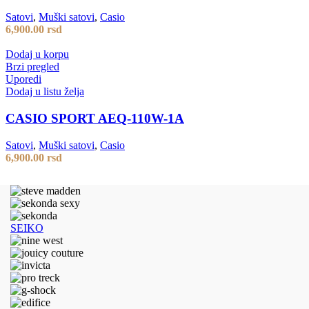
Satovi
,
Muški satovi
,
Casio
6,900.00
rsd
Dodaj u korpu
Brzi pregled
Uporedi
Dodaj u listu želja
CASIO SPORT AEQ-110W-1A
Satovi
,
Muški satovi
,
Casio
6,900.00
rsd
SEIKO