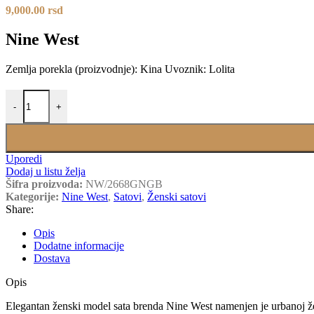
9,000.00
rsd
Nine West
Zemlja porekla (proizvodnje): Kina Uvoznik: Lolita
NINE WEST NW/2668GNGB količina
-
+
Uporedi
Dodaj u listu želja
Šifra proizvoda:
NW/2668GNGB
Kategorije:
Nine West
,
Satovi
,
Ženski satovi
Share:
Opis
Dodatne informacije
Dostava
Opis
Elegantan ženski model sata brenda Nine West namenjen je urbanoj 