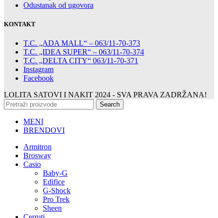
Odustanak od ugovora
KONTAKT
T.C. „ADA MALL“ – 063/11-70-373
T.C. „IDEA SUPER“ – 063/11-70-374
T.C. „DELTA CITY“ 063/11-70-371
Instagram
Facebook
LOLITA SATOVI I NAKIT
2024 - SVA PRAVA ZADRŽANA!
Search
MENI
BRENDOVI
Armitron
Brosway
Casio
Baby-G
Edifice
G-Shock
Pro Trek
Sheen
Cerruti