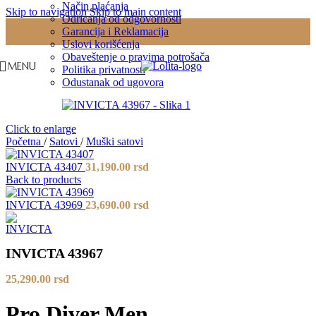
Način plaćanja
Skip to navigation
Skip to main content
Odricanja od odgovornosti
Garancija i Reklamacija
Uslovi korišćenja
Obaveštenje o pravima potrošača
MENU
Politika privatnosti
Odustanak od ugovora
Click to enlarge
Početna
/
Satovi
/
Muški satovi
INVICTA 43407
31,190.00
rsd
Back to products
INVICTA 43969
23,690.00
rsd
INVICTA 43967
25,290.00
rsd
Pro Diver Men