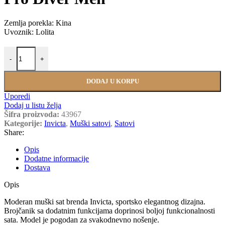
Zemlja porekla: Kina
Uvoznik: Lolita
INVICTA 43967 količina
-
+
DODAJ U KORPU
Uporedi
Dodaj u listu želja
Šifra proizvoda:
43967
Kategorije:
Invicta
,
Muški satovi
,
Satovi
Share:
Opis
Dodatne informacije
Dostava
Opis
Moderan muški sat brenda Invicta, sportsko elegantnog dizajna.
Brojčanik sa dodatnim funkcijama doprinosi boljoj funkcionalnosti
sata. Model je pogodan za svakodnevno nošenje.