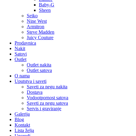
Baby-G
Sheen
Seiko
Nine West
Armitron
Steve Madden
Juicy Couture
Prodavnica
Nakit
Satovi
Outlet
Outlet nakita
Outlet satova
O nama
Uputstva i saveti
Saveti za negu nakita
Dostava
Vodootpornost satova
Saveti za negu satova
Servis i graviranje
Galerija
Blog
Kontakt
Lista želja
Uporedi