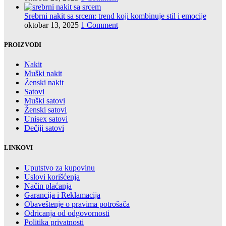
Srebrni nakit sa srcem: trend koji kombinuje stil i emocije
oktobar 13, 2025
1 Comment
PROIZVODI
Nakit
Muški nakit
Ženski nakit
Satovi
Muški satovi
Ženski satovi
Unisex satovi
Dečiji satovi
LINKOVI
Uputstvo za kupovinu
Uslovi korišćenja
Način plaćanja
Garancija i Reklamacija
Obaveštenje o pravima potrošača
Odricanja od odgovornosti
Politika privatnosti