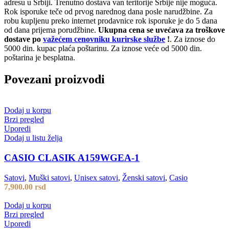
adresu u Srbiji. Trenutno dostava van teritorije Srbije nije moguća.
Rok isporuke teče od prvog narednog dana posle narudžbine. Za
robu kupljenu preko internet prodavnice rok isporuke je do 5 dana
od dana prijema porudžbine.
Ukupna cena se uvećava za troškove
dostave po
važećem cenovniku kurirske službe
!
. Za iznose do
5000 din. kupac plaća poštarinu. Za iznose veće od 5000 din.
poštarina je besplatna.
Povezani proizvodi
Dodaj u korpu
Brzi pregled
Uporedi
Dodaj u listu želja
CASIO CLASIK A159WGEA-1
Satovi
,
Muški satovi
,
Unisex satovi
,
Ženski satovi
,
Casio
7,900.00
rsd
Dodaj u korpu
Brzi pregled
Uporedi