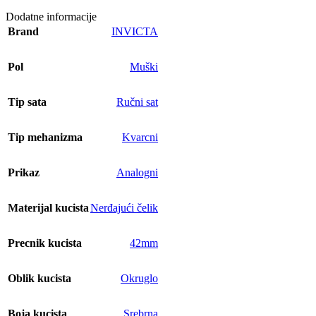
Dodatne informacije
Brand
INVICTA
Pol
Muški
Tip sata
Ručni sat
Tip mehanizma
Kvarcni
Prikaz
Analogni
Materijal kucista
Nerđajući čelik
Precnik kucista
42mm
Oblik kucista
Okruglo
Boja kucista
Srebrna