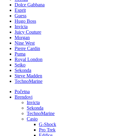
Dolce Gabbana
Esprit
Guess
Hugo Boss
Invicta
Juicy Couture
Morgan
Nine West
Pierre Cardin
Puma
Royal London
Seiko
Sekonda
Steve Madden
TechnoMarine
Početna
Brendovi
Invicta
Sekonda
TechnoMarine
Casio
G-Shock
Pro Trek
Edifice