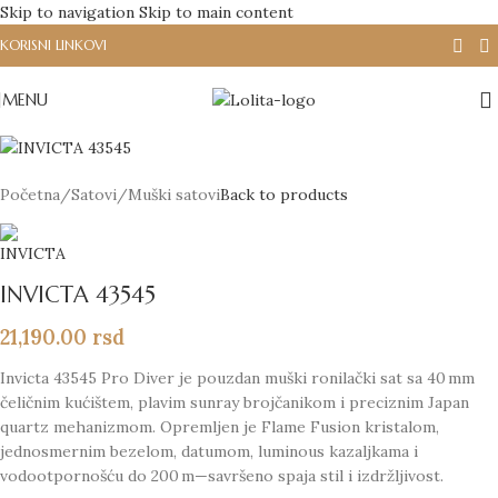
Skip to navigation
Skip to main content
KORISNI LINKOVI
MENU
Početna
/
Satovi
/
Muški satovi
Back to products
INVICTA 43545
21,190.00
rsd
Invicta 43545 Pro Diver je pouzdan muški ronilački sat sa 40 mm
čeličnim kućištem, plavim sunray brojčanikom i preciznim Japan
quartz mehanizmom. Opremljen je Flame Fusion kristalom,
jednosmernim bezelom, datumom, luminous kazaljkama i
vodootpornošću do 200 m—savršeno spaja stil i izdržljivost.