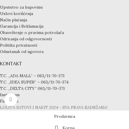
Uputstvo za kupovinu
Uslovi korišćenja
Način plaćanja
Garancija i Reklamacija
Obaveštenje o pravima potrošača
Odricanja od odgovornosti
Politika privatnosti
Odustanak od ugovora
KONTAKT
T.C. „ADA MALL“ – 063/11-70-373
T.C. „IDEA SUPER“ – 063/11-70-374
T.C. „DELTA CITY“ 063/11-70-371
Instagram
Click to enlarge
Facebook
LOLITA SATOVI I NAKIT
2024 - SVA PRAVA ZADRŽANA!
Prodavnica
Korpa