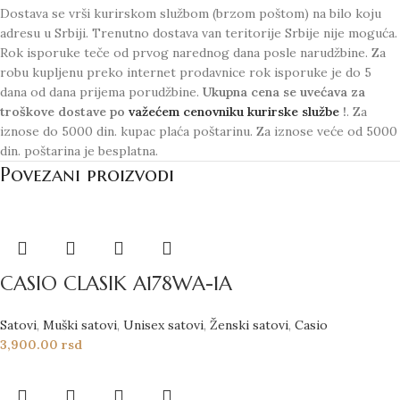
Dostava se vrši kurirskom službom (brzom poštom) na bilo koju
adresu u Srbiji. Trenutno dostava van teritorije Srbije nije moguća.
Rok isporuke teče od prvog narednog dana posle narudžbine. Za
robu kupljenu preko internet prodavnice rok isporuke je do 5
dana od dana prijema porudžbine.
Ukupna cena se uvećava za
troškove dostave po
važećem cenovniku kurirske službe
!
. Za
iznose do 5000 din. kupac plaća poštarinu. Za iznose veće od 5000
din. poštarina je besplatna.
Povezani proizvodi
CASIO CLASIK A178WA-1A
Satovi
,
Muški satovi
,
Unisex satovi
,
Ženski satovi
,
Casio
3,900.00
rsd