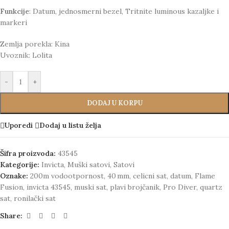
Funkcije
: Datum, jednosmerni bezel, Tritnite luminous kazaljke i
markeri
Zemlja porekla: Kina
Uvoznik: Lolita
-
+
DODAJ U KORPU
Uporedi
Dodaj u listu želja
Šifra proizvoda:
43545
Kategorije:
Invicta
,
Muški satovi
,
Satovi
Oznake:
200m vodootpornost
,
40 mm
,
celicni sat
,
datum
,
Flame
Fusion
,
invicta 43545
,
muski sat
,
plavi brojčanik
,
Pro Diver
,
quartz
sat
,
ronilački sat
Share: