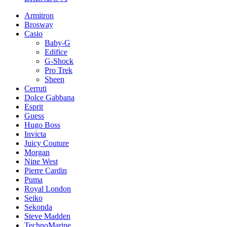
Armitron
Brosway
Casio
Baby-G
Edifice
G-Shock
Pro Trek
Sheen
Cerruti
Dolce Gabbana
Esprit
Guess
Hugo Boss
Invicta
Juicy Couture
Morgan
Nine West
Pierre Cardin
Puma
Royal London
Seiko
Sekonda
Steve Madden
TechnoMarine