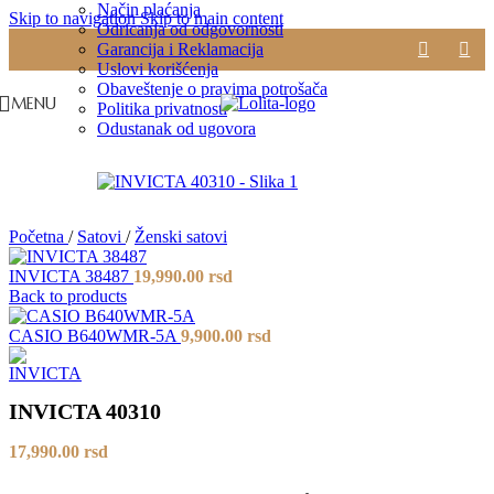
Način plaćanja
Skip to navigation
Skip to main content
Odricanja od odgovornosti
Garancija i Reklamacija
Uslovi korišćenja
Obaveštenje o pravima potrošača
MENU
Politika privatnosti
Odustanak od ugovora
Početna
/
Satovi
/
Ženski satovi
INVICTA 38487
19,990.00
rsd
Back to products
CASIO B640WMR-5A
9,900.00
rsd
INVICTA 40310
17,990.00
rsd