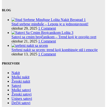
BLOG
Stud srebrne minđuše – Lepota je u jednostavnosti!
oktobar 29, 2025
1 Comment
Satovi sa crnim brojčanikom – Trend koji je osvojio svet
oktobar 21, 2025
1 Comment
Srebrni nakit sa srcem: trend koji kombinuje stil i emocije
oktobar 13, 2025
1 Comment
PROIZVODI
Nakit
Muški nakit
Ženski nakit
Satovi
Muški satovi
Ženski satovi
Unisex satovi
Dečiji satovi