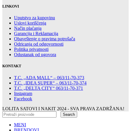
LINKOVI
Uputstvo za kupovinu
Uslovi korišćenja
Način plaćanja
Garancija i Reklamacija
Obaveštenje o pravima potrošača
Odricanja od odgovornosti
Politika privatnosti
Odustanak od ugovora
KONTAKT
T.C. „ADA MALL“ – 063/11-70-373
T.C. „IDEA SUPER“ – 063/11-70-374
T.C. „DELTA CITY“ 063/11-70-371
Instagram
Facebook
LOLITA SATOVI I NAKIT
2024 - SVA PRAVA ZADRŽANA!
Search
MENI
BRENDOVI