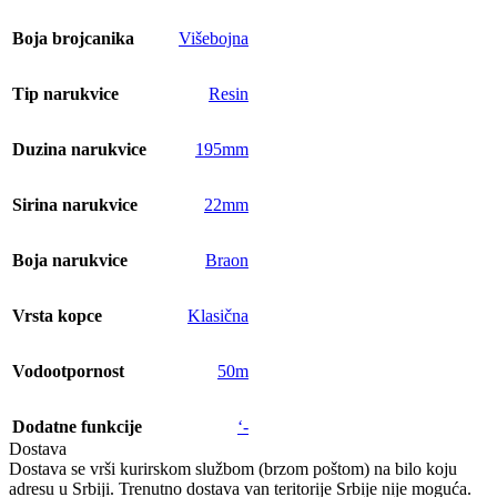
Boja brojcanika
Višebojna
Tip narukvice
Resin
Duzina narukvice
195mm
Sirina narukvice
22mm
Boja narukvice
Braon
Vrsta kopce
Klasična
Vodootpornost
50m
Dodatne funkcije
‘-
Dostava
Dostava se vrši kurirskom službom (brzom poštom) na bilo koju
adresu u Srbiji. Trenutno dostava van teritorije Srbije nije moguća.