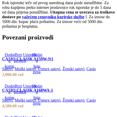
Rok isporuke teče od prvog narednog dana posle narudžbine. Za
robu kupljenu preko internet prodavnice rok isporuke je do 5 dana
od dana prijema porudžbine.
Ukupna cena se uvećava za troškove
dostave po
važećem cenovniku kurirske službe
!
. Za iznose do
5000 din. kupac plaća poštarinu. Za iznose veće od 5000 din.
poštarina je besplatna.
Povezani proizvodi
Dodaj
Brzi
Uporedi
Dodaj
CASIO CLASIK A159W-N1
u
pregled
u
korpu
listu
Satovi
,
Muški satovi
,
Unisex satovi
,
Ženski satovi
,
Casio
želja
3,900.00
rsd
Dodaj
Brzi
Uporedi
Dodaj
CASIO CLASIK A168WA-1
u
pregled
u
korpu
listu
Satovi
,
Muški satovi
,
Unisex satovi
,
Ženski satovi
,
Casio
želja
4,500.00
rsd