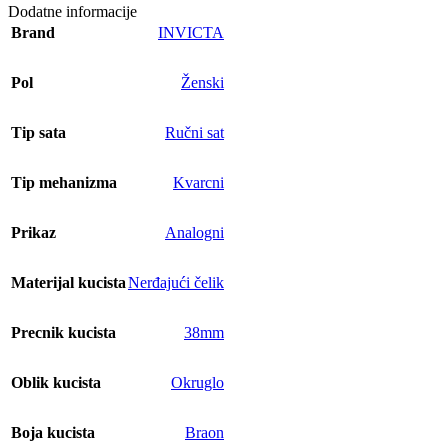
Dodatne informacije
Brand
INVICTA
Pol
Ženski
Tip sata
Ručni sat
Tip mehanizma
Kvarcni
Prikaz
Analogni
Materijal kucista
Nerđajući čelik
Precnik kucista
38mm
Oblik kucista
Okruglo
Boja kucista
Braon