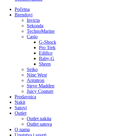
Početna
Brendovi
Invicta
Sekonda
TechnoMarine
Casio
G-Shock
Pro Trek
Edifice
Baby-G
Sheen
Seiko
Nine West
Armitron
Steve Madden
Juicy Couture
Prodavnica
Nakit
Satovi
Outlet
Outlet nakita
Outlet satova
O nama
Uputstva i saveti