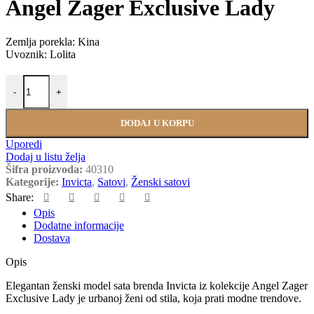
Angel Zager Exclusive Lady
Zemlja porekla: Kina
Uvoznik: Lolita
INVICTA 40310 količina
-
+
DODAJ U KORPU
Uporedi
Dodaj u listu želja
Šifra proizvoda:
40310
Kategorije:
Invicta
,
Satovi
,
Ženski satovi
Share:
Opis
Dodatne informacije
Dostava
Opis
Elegantan ženski model sata brenda Invicta iz kolekcije Angel Zager
Exclusive Lady je urbanoj ženi od stila, koja prati modne trendove.