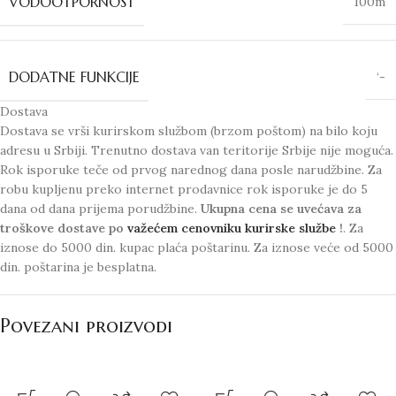
VODOOTPORNOST
100m
DODATNE FUNKCIJE
‘-
Dostava
Dostava se vrši kurirskom službom (brzom poštom) na bilo koju
adresu u Srbiji. Trenutno dostava van teritorije Srbije nije moguća.
Rok isporuke teče od prvog narednog dana posle narudžbine. Za
robu kupljenu preko internet prodavnice rok isporuke je do 5
dana od dana prijema porudžbine.
Ukupna cena se uvećava za
troškove dostave po
važećem cenovniku kurirske službe
!
. Za
iznose do 5000 din. kupac plaća poštarinu. Za iznose veće od 5000
din. poštarina je besplatna.
Povezani proizvodi