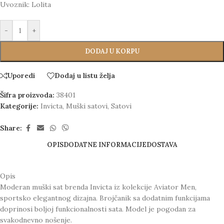
Uvoznik: Lolita
-
+
DODAJ U KORPU
Uporedi
Dodaj u listu želja
Šifra proizvoda:
38401
Kategorije:
Invicta
,
Muški satovi
,
Satovi
Share:
OPIS
DODATNE INFORMACIJE
DOSTAVA
Opis
Moderan muški sat brenda Invicta iz kolekcije Aviator Men,
sportsko elegantnog dizajna. Brojčanik sa dodatnim funkcijama
doprinosi boljoj funkcionalnosti sata. Model je pogodan za
svakodnevno nošenje.