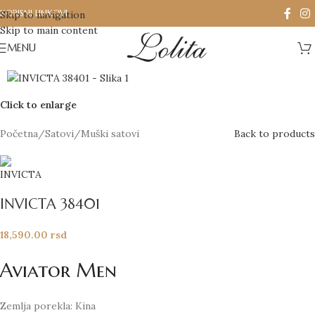
KORISNI LINKOVI
Skip to navigation
Skip to main content
MENU
Click to enlarge
Početna
/
Satovi
/
Muški satovi
Back to products
INVICTA 38401
18,590.00
rsd
Aviator Men
Zemlja porekla: Kina