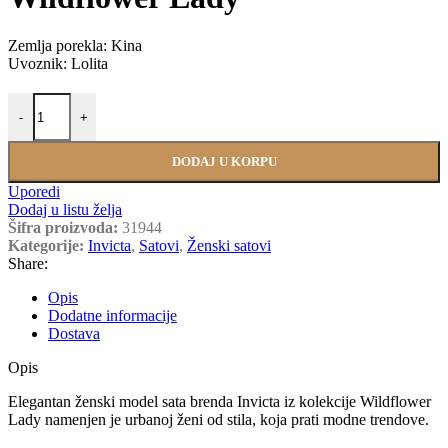
Zemlja porekla: Kina
Uvoznik: Lolita
INVICTA 31944 količina
-
+
DODAJ U KORPU
Uporedi
Dodaj u listu želja
Šifra proizvoda:
31944
Kategorije:
Invicta
,
Satovi
,
Ženski satovi
Share:
Opis
Dodatne informacije
Dostava
Opis
Elegantan ženski model sata brenda Invicta iz kolekcije Wildflower
Lady namenjen je urbanoj ženi od stila, koja prati modne trendove.