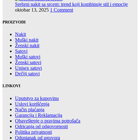
Srebrni nakit sa srcem: trend koji kombinuje stil i emocije
oktobar 13, 2025
1 Comment
PROIZVODI
Nakit
Muški nakit
Ženski nakit
Satovi
Muški satovi
Ženski satovi
Unisex satovi
Dečiji satovi
LINKOVI
Uputstvo za kupovinu
Uslovi korišćenja
Način plaćanja
Garancija i Reklamacija
Obaveštenje o pravima potrošača
Odricanja od odgovornosti
Politika privatnosti
Odustanak od ugovora