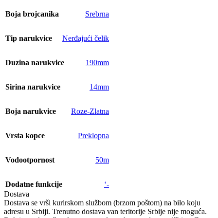
Boja brojcanika
Srebrna
Tip narukvice
Nerđajući čelik
Duzina narukvice
190mm
Sirina narukvice
14mm
Boja narukvice
Roze-Zlatna
Vrsta kopce
Preklopna
Vodootpornost
50m
Dodatne funkcije
‘-
Dostava
Dostava se vrši kurirskom službom (brzom poštom) na bilo koju
adresu u Srbiji. Trenutno dostava van teritorije Srbije nije moguća.