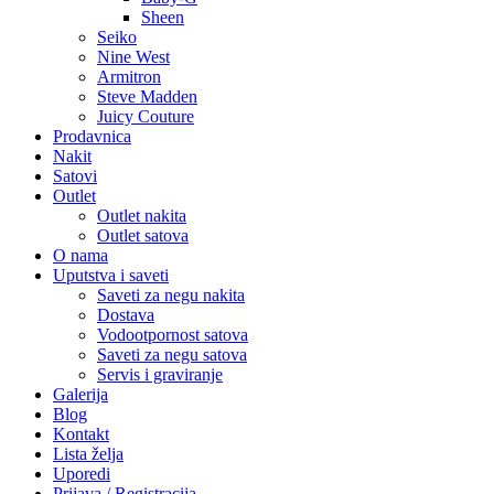
Sheen
Seiko
Nine West
Armitron
Steve Madden
Juicy Couture
Prodavnica
Nakit
Satovi
Outlet
Outlet nakita
Outlet satova
O nama
Uputstva i saveti
Saveti za negu nakita
Dostava
Vodootpornost satova
Saveti za negu satova
Servis i graviranje
Galerija
Blog
Kontakt
Lista želja
Uporedi
Prijava / Registracija