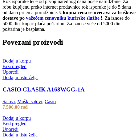
Rok isporuke teče od prvog narednog dana posle narudžbine. Za
robu kupljenu preko internet prodavnice rok isporuke je do 5 dana
od dana prijema porudžbine.
Ukupna cena se uvećava za troškove
dostave po
važećem cenovniku kurirske službe
!
. Za iznose do
5000 din. kupac plaća poštarinu. Za iznose veće od 5000 din.
poštarina je besplatna.
Povezani proizvodi
Dodaj u korpu
Brzi pregled
Uporedi
Dodaj u listu želja
CASIO CLASIK A168WGG-1A
Satovi
,
Muški satovi
,
Casio
7,500.00
rsd
Dodaj u korpu
Brzi pregled
Uporedi
Dodaj u listu želja