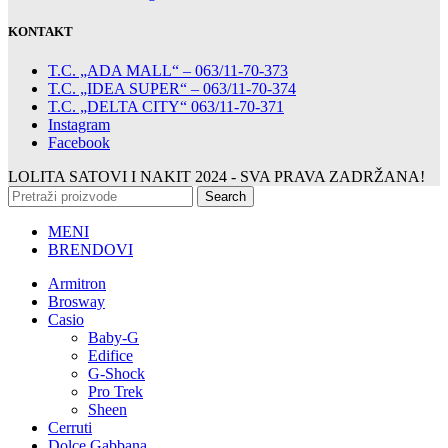
KONTAKT
T.C. „ADA MALL“ – 063/11-70-373
T.C. „IDEA SUPER“ – 063/11-70-374
T.C. „DELTA CITY“ 063/11-70-371
Instagram
Facebook
LOLITA SATOVI I NAKIT
2024 - SVA PRAVA ZADRŽANA!
Search
MENI
BRENDOVI
Armitron
Brosway
Casio
Baby-G
Edifice
G-Shock
Pro Trek
Sheen
Cerruti
Dolce Gabbana