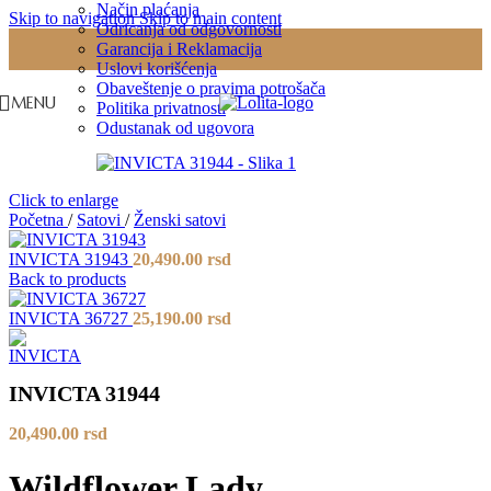
Način plaćanja
Skip to navigation
Skip to main content
Odricanja od odgovornosti
Garancija i Reklamacija
Uslovi korišćenja
Obaveštenje o pravima potrošača
MENU
Politika privatnosti
Odustanak od ugovora
Click to enlarge
Početna
/
Satovi
/
Ženski satovi
INVICTA 31943
20,490.00
rsd
Back to products
INVICTA 36727
25,190.00
rsd
INVICTA 31944
20,490.00
rsd
Wildflower Lady