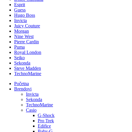
Esprit
Guess
Hugo Boss
Invicta
Juicy Couture
Morgan
Nine West
Pierre Cardin
Puma
Royal London
Seiko
Sekonda
Steve Madden
TechnoMarine
Početna
Brendovi
Invicta
Sekonda
TechnoMarine
Casio
G-Shock
Pro Trek
Edifice
Baby-G