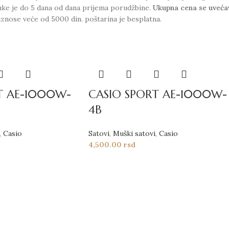
uke je do 5 dana od dana prijema porudžbine.
Ukupna cena se uveća
iznose veće od 5000 din. poštarina je besplatna.
T AE-1000W-
CASIO SPORT AE-1000W-
4B
,
Casio
Satovi
,
Muški satovi
,
Casio
4,500.00
rsd