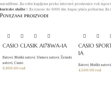
narudžbine. Za robu kupljenu preko internet prodavnice rok ispor
kurirske službe
!
. Za iznose do 5000 din. kupac plaća poštarinu. Za 
Povezani proizvodi
CASIO CLASIK A178WA-1A
CASIO SPOR
1A
Satovi
,
Muški satovi
,
Unisex satovi
,
Ženski
satovi
,
Casio
Satovi
,
Muški satovi
3,900.00
rsd
4,500.00
rsd