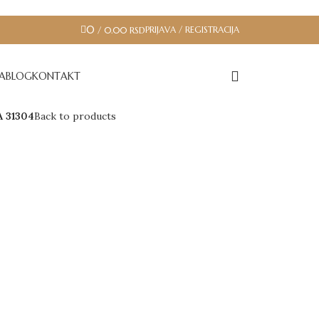
0
PRIJAVA / REGISTRACIJA
/
0.00
RSD
JA
BLOG
KONTAKT
 31304
Back to products