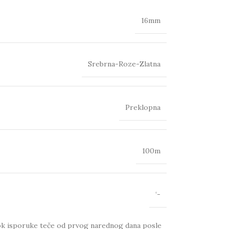
16mm
Srebrna-Roze-Zlatna
Preklopna
100m
‘-
 Rok isporuke teče od prvog narednog dana posle