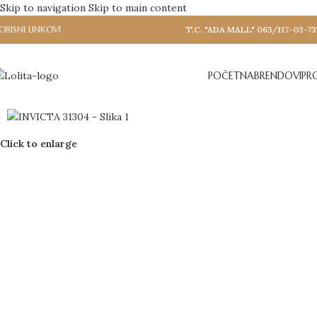
Skip to navigation
Skip to main content
ORISNI LINKOVI
T.C. "ADA MALL" 063/117-03-73
POČETNA
BRENDOVI
PR
Click to enlarge