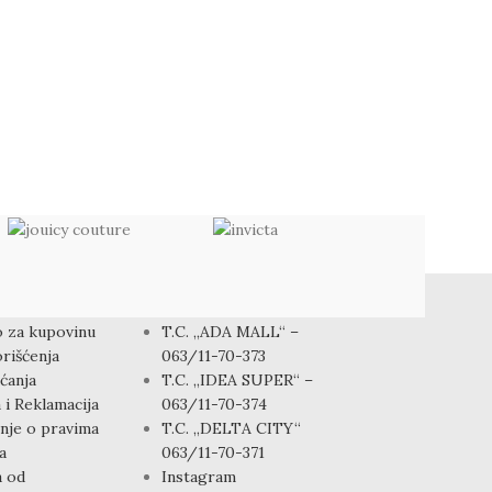
CASIO SP
1B
Satovi
,
Muški sat
4,900.00
rsd
KONTAKT
 za kupovinu
T.C. „ADA MALL“ –
rišćenja
063/11-70-373
ćanja
T.C. „IDEA SUPER“ –
 i Reklamacija
063/11-70-374
nje o pravima
T.C. „DELTA CITY“
a
063/11-70-371
a od
Instagram