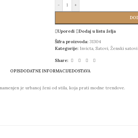
-
+
DOD
Uporedi
Dodaj u listu želja
Šifra proizvoda:
31304
Kategorije:
Invicta
,
Satovi
,
Ženski satovi
Share:
OPIS
DODATNE INFORMACIJE
DOSTAVA
namenjen je urbanoj ženi od stila, koja prati modne trendove.