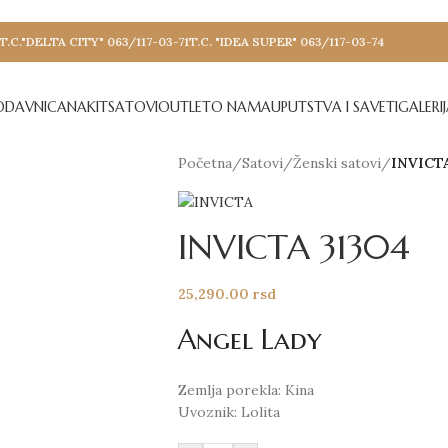
T.C."DELTA CITY" 063/117-03-71
T.C. "IDEA SUPER" 063/117-03-74
ODAVNICA
NAKIT
SATOVI
OUTLET
O NAMA
UPUTSTVA I SAVETI
GALERI
Početna
/
Satovi
/
Ženski satovi
/
INVICTA
INVICTA 31304
25,290.00
rsd
Angel Lady
Zemlja porekla: Kina
Uvoznik: Lolita