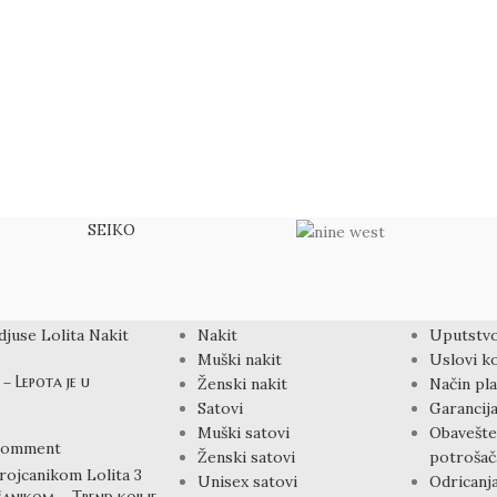
SEIKO
PROIZVODI
LINKOVI
Nakit
Uputstvo
Muški nakit
Uslovi ko
– Lepota je u
Ženski nakit
Način pla
Satovi
Garancija
Muški satovi
Obavešte
Comment
Ženski satovi
potrošač
Unisex satovi
Odricanj
čanikom – Trend koji je