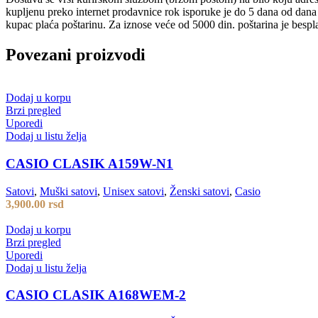
kupljenu preko internet prodavnice rok isporuke je do 5 dana od dan
kupac plaća poštarinu. Za iznose veće od 5000 din. poštarina je bespl
Povezani proizvodi
Dodaj u korpu
Brzi pregled
Uporedi
Dodaj u listu želja
CASIO CLASIK A159W-N1
Satovi
,
Muški satovi
,
Unisex satovi
,
Ženski satovi
,
Casio
3,900.00
rsd
Dodaj u korpu
Brzi pregled
Uporedi
Dodaj u listu želja
CASIO CLASIK A168WEM-2