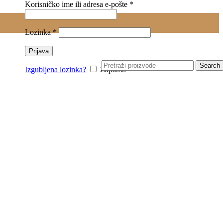
Obavezno
Korisničko ime ili adresa e-pošte
*
0.00
RSD
Obavezno
Lozinka
*
Prijava
Search
Izgubljena lozinka?
Zapamti