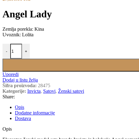
Angel Lady
Zemlja porekla: Kina
Uvoznik: Lolita
INVICTA 28475 količina
-
+
Uporedi
Dodaj u listu želja
Šifra proizvoda:
28475
Kategorije:
Invicta
,
Satovi
,
Ženski satovi
Share:
Opis
Dodatne informacije
Dostava
Opis