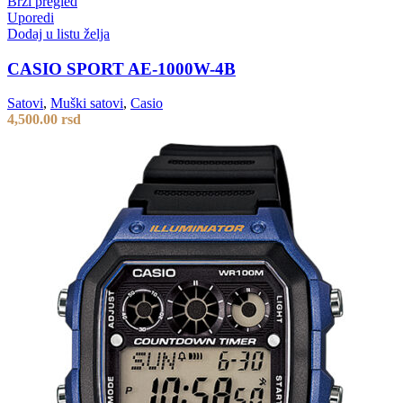
Brzi pregled
Uporedi
Dodaj u listu želja
CASIO SPORT AE-1000W-4B
Satovi
,
Muški satovi
,
Casio
4,500.00
rsd