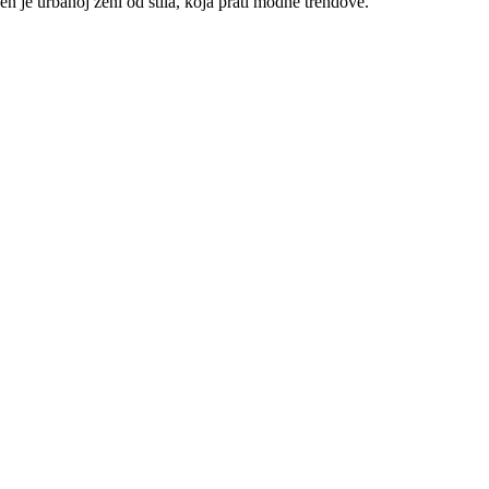
n je urbanoj ženi od stila, koja prati modne trendove.