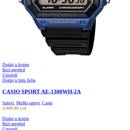
Dodaj u korpu
Brzi pregled
Uporedi
Dodaj u listu želja
CASIO SPORT AE-1300WH-2A
Satovi
,
Muški satovi
,
Casio
4,900.00
rsd
Dodaj u korpu
Brzi pregled
Uporedi