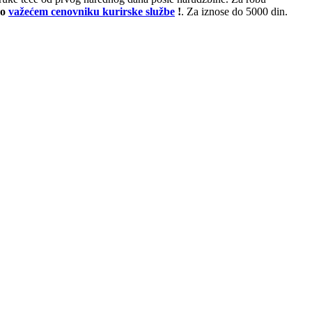
po
važećem cenovniku kurirske službe
!
. Za iznose do 5000 din.