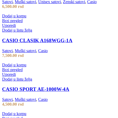
Satovi
,
Muški satovi
,
Unisex satovi
,
Ženski satovi
,
Casio
6,500.00
rsd
Dodaj u korpu
Brzi pregled
Uporedi
Dodaj u listu želja
CASIO CLASIK A168WGG-1A
Satovi
,
Muški satovi
,
Casio
7,500.00
rsd
Dodaj u korpu
Brzi pregled
Uporedi
Dodaj u listu želja
CASIO SPORT AE-1000W-4A
Satovi
,
Muški satovi
,
Casio
4,500.00
rsd
Dodaj u korpu