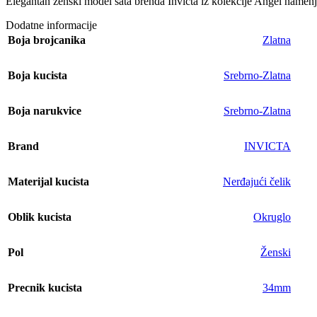
Elegantan ženski model sata brenda Invicta iz kolekcije Angel namenje
Dodatne informacije
Boja brojcanika
Zlatna
Boja kucista
Srebrno-Zlatna
Boja narukvice
Srebrno-Zlatna
Brand
INVICTA
Materijal kucista
Nerđajući čelik
Oblik kucista
Okruglo
Pol
Ženski
Precnik kucista
34mm