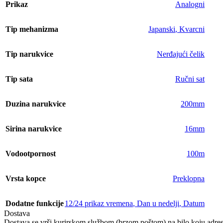
Prikaz
Analogni
Tip mehanizma
Japanski
,
Kvarcni
Tip narukvice
Nerđajući čelik
Tip sata
Ručni sat
Duzina narukvice
200mm
Sirina narukvice
16mm
Vodootpornost
100m
Vrsta kopce
Preklopna
Dodatne funkcije
12/24 prikaz vremena
,
Dan u nedelji
,
Datum
Dostava
Dostava se vrši kurirskom službom (brzom poštom) na bilo koju adresu