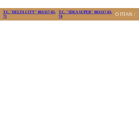
T.C."DELTA CITY" 063/117-03-
T.C. "IDEA SUPER" 063/117-03-
0
ITEMS
/
71
74