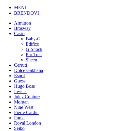
MENI
BRENDOVI
Armitron
Brosway
Casio
Baby-G
Edifice
G-Shock
Pro Trek
Sheen
Cerruti
Dolce Gabbana
Esprit
Guess
Hugo Boss
Invicta
Juicy Couture
Morgan
Nine West
Pierre Cardin
Puma
Royal London
Seiko