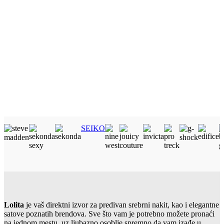
SEIKO
Lolita
je vaš direktni izvor za predivan srebrni nakit, kao i elegantne
satove poznatih brendova. Sve što vam je potrebno možete pronaći
na jednom mestu, uz ljubazno osoblje spremno da vam izađe u