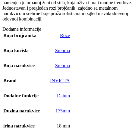
namenjen je urbanoj ženi od stila, koja uživa i prati modne trendove.
Jednostavan i pregledan rozi brojčanik, zajedno sa metalnom
narukvicom srebrne boje pruža sofisticirani izgled u svakodnevnoj
odevnoj kombinaciji.
Dodatne informacije
Boja brojcanika
Roze
Boja kucista
Srebrna
Boja narukvice
Srebrna
Brand
INVICTA
Dodatne funkcije
Datum
Duzina narukvice
175mm
irina narukvice
18 mm