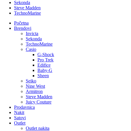
Sekonda
Steve Madden
TechnoMarine
Početna
Brendovi
Invicta
Sekonda
TechnoMarine
Casio
G-Shock
Pro Trek
Edifice
Baby-G
Sheen
Seiko
Nine West
Armitron
Steve Madden
Juicy Couture
Prodavnica
Nakit
Satovi
Outlet
Outlet nakita