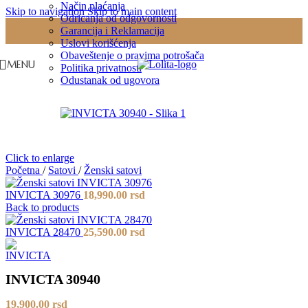
Način plaćanja
Skip to navigation
Skip to main content
Odricanja od odgovornosti
Garancija i Reklamacija
Uslovi korišćenja
Obaveštenje o pravima potrošača
MENU
Politika privatnosti
Odustanak od ugovora
Click to enlarge
Početna
/
Satovi
/
Ženski satovi
INVICTA 30976
18,990.00
rsd
Back to products
INVICTA 28470
25,590.00
rsd
INVICTA 30940
19,900.00
rsd