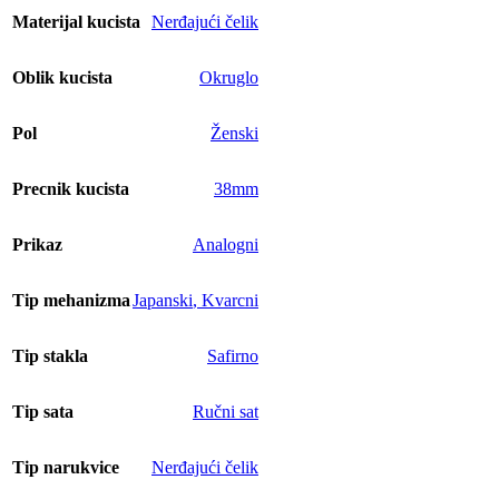
Materijal kucista
Nerđajući čelik
Oblik kucista
Okruglo
Pol
Ženski
Precnik kucista
38mm
Prikaz
Analogni
Tip mehanizma
Japanski
,
Kvarcni
Tip stakla
Safirno
Tip sata
Ručni sat
Tip narukvice
Nerđajući čelik