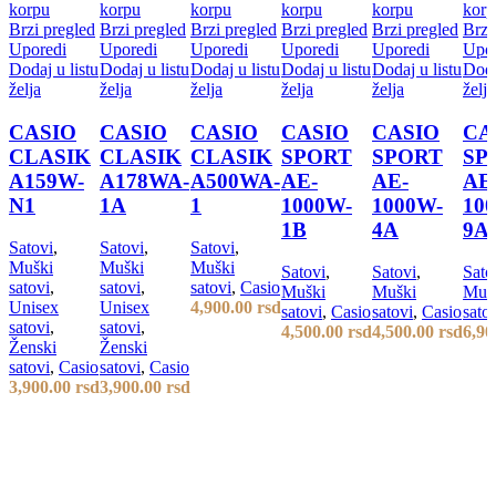
korpu
korpu
korpu
korpu
korpu
korp
Brzi pregled
Brzi pregled
Brzi pregled
Brzi pregled
Brzi pregled
Brzi
Uporedi
Uporedi
Uporedi
Uporedi
Uporedi
Upor
Dodaj u listu
Dodaj u listu
Dodaj u listu
Dodaj u listu
Dodaj u listu
Doda
želja
želja
želja
želja
želja
želja
CASIO
CASIO
CASIO
CASIO
CASIO
CA
CLASIK
CLASIK
CLASIK
SPORT
SPORT
SP
A159W-
A178WA-
A500WA-
AE-
AE-
AE
N1
1A
1
1000W-
1000W-
10
1B
4A
9A
Satovi
,
Satovi
,
Satovi
,
Muški
Muški
Muški
Satovi
,
Satovi
,
Sato
satovi
,
satovi
,
satovi
,
Casio
Muški
Muški
Muš
Unisex
Unisex
4,900.00
rsd
satovi
,
Casio
satovi
,
Casio
sato
satovi
,
satovi
,
4,500.00
rsd
4,500.00
rsd
6,90
Ženski
Ženski
satovi
,
Casio
satovi
,
Casio
3,900.00
rsd
3,900.00
rsd