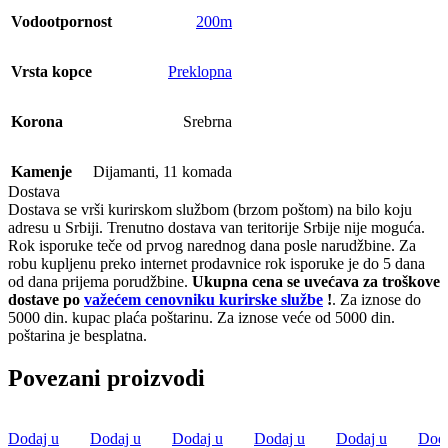
Vodootpornost
200m
Vrsta kopce
Preklopna
Korona
Srebrna
Kamenje
Dijamanti, 11 komada
Dostava
Dostava se vrši kurirskom službom (brzom poštom) na bilo koju
adresu u Srbiji. Trenutno dostava van teritorije Srbije nije moguća.
Rok isporuke teče od prvog narednog dana posle narudžbine. Za
robu kupljenu preko internet prodavnice rok isporuke je do 5 dana
od dana prijema porudžbine.
Ukupna cena se uvećava za troškove
dostave po
važećem cenovniku kurirske službe
!
. Za iznose do
5000 din. kupac plaća poštarinu. Za iznose veće od 5000 din.
poštarina je besplatna.
Povezani proizvodi
Dodaj u
Dodaj u
Dodaj u
Dodaj u
Dodaj u
Doda