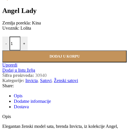
Angel Lady
Zemlja porekla: Kina
Uvoznik: Lolita
INVICTA 30940 količina
-
+
DODAJ U KORPU
Uporedi
Dodaj u listu želja
Šifra proizvoda:
30940
Kategorije:
Invicta
,
Satovi
,
Ženski satovi
Share:
Opis
Dodatne informacije
Dostava
Opis
Elegantan ženski model sata, brenda Invicta, iz kolekcije Angel,