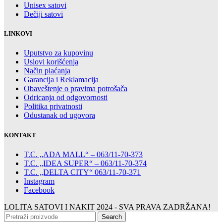
Unisex satovi
Dečiji satovi
LINKOVI
Uputstvo za kupovinu
Uslovi korišćenja
Način plaćanja
Garancija i Reklamacija
Obaveštenje o pravima potrošača
Odricanja od odgovornosti
Politika privatnosti
Odustanak od ugovora
KONTAKT
T.C. „ADA MALL“ – 063/11-70-373
T.C. „IDEA SUPER“ – 063/11-70-374
T.C. „DELTA CITY“ 063/11-70-371
Instagram
Facebook
LOLITA SATOVI I NAKIT
2024 - SVA PRAVA ZADRŽANA!
Search