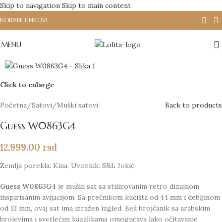
Skip to navigation
Skip to main content
KORISNI LINKOVI
MENU
Click to enlarge
Početna
/
Satovi
/
Muški satovi
Back to products
Guess W0863G4
12,999.00
rsd
Zemlja porekla: Kina; Uvoznik: S&L Jokić
Guess W0863G4
je muški sat sa stilizovanim retro dizajnom
inspirisanim avijacijom. Sa prečnikom kućišta od 44 mm i debljinom
od 13 mm, ovaj sat ima izražen izgled. Bež brojčanik sa arabskim
brojevima i svetlećim kazaljkama omogućava lako očitavanje