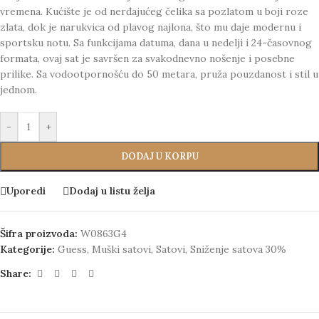
vremena. Kućište je od nerđajućeg čelika sa pozlatom u boji roze
zlata, dok je narukvica od plavog najlona, što mu daje modernu i
sportsku notu. Sa funkcijama datuma, dana u nedelji i 24-časovnog
formata, ovaj sat je savršen za svakodnevno nošenje i posebne
prilike. Sa vodootpornošću do 50 metara, pruža pouzdanost i stil u
jednom.
-
+
DODAJ U KORPU
Uporedi
Dodaj u listu želja
Šifra proizvoda:
W0863G4
Kategorije:
Guess
,
Muški satovi
,
Satovi
,
Sniženje satova 30%
Share: