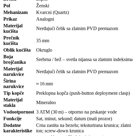
Pol
Ženski
Mehanizam
Kvarcni (Quartz)
Prikaz
Analogni
Materijal
Nerđajući čelik sa zlatnim PVD premazom
kućišta
Prečnik
35 mm
kućišta
Oblik kućiš­ta
Okruglo
Boja
Srebrna / bež – svetla nijansa sa zlatnim indeksima
brojčanika
Materijal
Nerđajući čelik sa zlatnim PVD premazom
narukvice
Širina
≈ 16 mm
narukvice
Tip kopče
Preklopna kopča (push‑button deployment clasp)
Materijal
Mineralno
stakla
Vodootpornost
3 ATM (30 m) – otporno na prskanje vode
Funkcije
Sat, minut, sekund; datum (mali prozor)
Dodatne
Crna zastita na bezelu; teksturirana krunica; zlatni
karakteristike
ton; screw‑down krunica