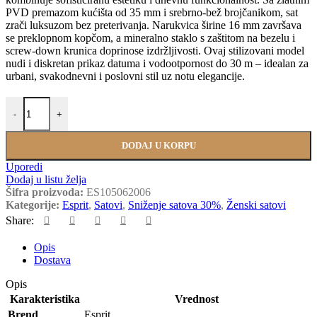
PVD premazom kućišta od 35 mm i srebrno-bež brojčanikom, sat
zrači luksuzom bez preterivanja. Narukvica širine 16 mm završava
se preklopnom kopčom, a mineralno staklo s zaštitom na bezelu i
screw-down krunica doprinose izdržljivosti. Ovaj stilizovani model
nudi i diskretan prikaz datuma i vodootpornost do 30 m – idealan za
urbani, svakodnevni i poslovni stil uz notu elegancije.
Esprit ES105062006 količina
-
+
DODAJ U KORPU
Uporedi
Dodaj u listu želja
Šifra proizvoda:
ES105062006
Kategorije:
Esprit
,
Satovi
,
Sniženje satova 30%
,
Ženski satovi
Share:
Opis
Dostava
Opis
Karakteristika
Vrednost
Brend
Esprit