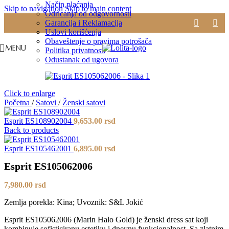
Način plaćanja
Skip to navigation
Skip to main content
Odricanja od odgovornosti
Garancija i Reklamacija
Uslovi korišćenja
Obaveštenje o pravima potrošača
MENU
Politika privatnosti
Odustanak od ugovora
Click to enlarge
Početna
/
Satovi
/
Ženski satovi
Esprit ES108902004
9,653.00
rsd
Back to products
Esprit ES105462001
6,895.00
rsd
Esprit ES105062006
7,980.00
rsd
Zemlja porekla: Kina; Uvoznik: S&L Jokić
Esprit ES105062006 (Marin Halo Gold) je ženski dress sat koji
kombinuje sofisticiranu estetiku i dnevnu funkcionalnost. Sa zlatnim