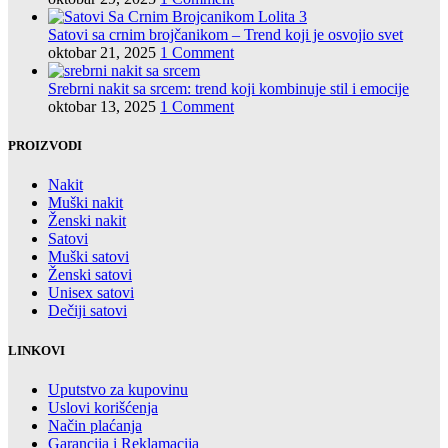
Satovi sa crnim brojčanikom – Trend koji je osvojio svet
oktobar 21, 2025
1 Comment
Srebrni nakit sa srcem: trend koji kombinuje stil i emocije
oktobar 13, 2025
1 Comment
PROIZVODI
Nakit
Muški nakit
Ženski nakit
Satovi
Muški satovi
Ženski satovi
Unisex satovi
Dečiji satovi
LINKOVI
Uputstvo za kupovinu
Uslovi korišćenja
Način plaćanja
Garancija i Reklamacija