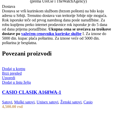
(prema Uret.se i TheWatchAgency)
Dostava
Dostava se vrši kurirskom službom (brzom poštom) na bilo koju
adresu u Srbiji. Trenutno dostava van teritorije Srbije nije moguća.
Rok isporuke teče od prvog narednog dana posle narudžbine. Za
robu kupljenu preko internet prodavnice rok isporuke je do 5 dana
od dana prijema porudžbine.
Ukupna cena se uvećava za troškove
dostave po
važećem cenovniku kurirske službe
!
. Za iznose do
5000 din. kupac plaća poštarinu. Za iznose veće od 5000 din.
poštarina je besplatna.
Povezani proizvodi
Dodaj u korpu
Brzi pregled
Uporedi
Dodaj u listu želja
CASIO CLASIK A168WA-1
Satovi
,
Muški satovi
,
Unisex satovi
,
Ženski satovi
,
Casio
4,500.00
rsd