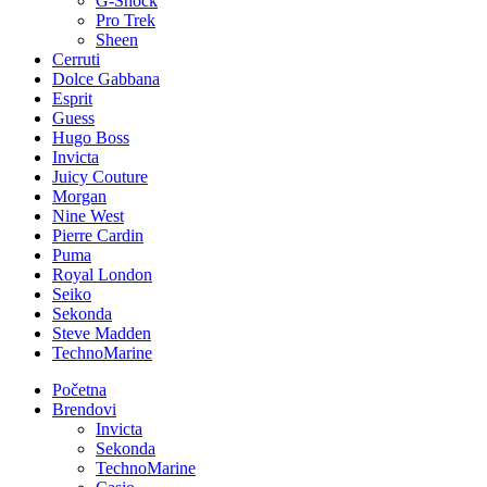
G-Shock
Pro Trek
Sheen
Cerruti
Dolce Gabbana
Esprit
Guess
Hugo Boss
Invicta
Juicy Couture
Morgan
Nine West
Pierre Cardin
Puma
Royal London
Seiko
Sekonda
Steve Madden
TechnoMarine
Početna
Brendovi
Invicta
Sekonda
TechnoMarine