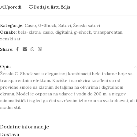
Uporedi
Dodaj u listu želja
Kategorije:
Casio
,
G-Shock
,
Satovi
,
Ženski satovi
Oznake:
bela-zlatna
,
casio
,
digitalni
,
g-shock
,
transparentan
,
zenski sat
Share:
Opis
Ženski G-Shock sat u elegantnoj kombinaciji bele i zlatne boje sa
transparentnim efektom. Kućište i narukvica izrađeni su od
providne smole sa zlatnim detaljima na okvirima i digitalnom
ekranu. Model je otporan na udarce i vodu do 200 m, a njegov
minimalistički izgled ga čini savršenim izborom za svakodnevni, ali i
modni stil.
Dodatne informacije
Dostava