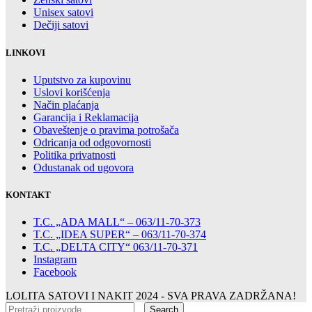
Unisex satovi
Dečiji satovi
LINKOVI
Uputstvo za kupovinu
Uslovi korišćenja
Način plaćanja
Garancija i Reklamacija
Obaveštenje o pravima potrošača
Odricanja od odgovornosti
Politika privatnosti
Odustanak od ugovora
KONTAKT
T.C. „ADA MALL“ – 063/11-70-373
T.C. „IDEA SUPER“ – 063/11-70-374
T.C. „DELTA CITY“ 063/11-70-371
Instagram
Facebook
LOLITA SATOVI I NAKIT
2024 - SVA PRAVA ZADRŽANA!
Search