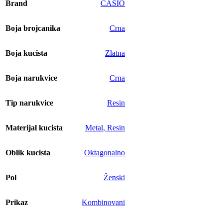
Brand
CASIO
Boja brojcanika
Crna
Boja kucista
Zlatna
Boja narukvice
Crna
Tip narukvice
Resin
Materijal kucista
Metal
,
Resin
Oblik kucista
Oktagonalno
Pol
Ženski
Prikaz
Kombinovani