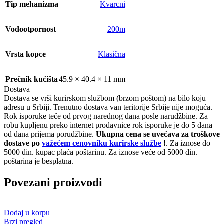
Tip mehanizma
Kvarcni
Vodootpornost
200m
Vrsta kopce
Klasična
Prečnik kućišta
45.9 × 40.4 × 11 mm
Dostava
Dostava se vrši kurirskom službom (brzom poštom) na bilo koju
adresu u Srbiji. Trenutno dostava van teritorije Srbije nije moguća.
Rok isporuke teče od prvog narednog dana posle narudžbine. Za
robu kupljenu preko internet prodavnice rok isporuke je do 5 dana
od dana prijema porudžbine.
Ukupna cena se uvećava za troškove
dostave po
važećem cenovniku kurirske službe
!
. Za iznose do
5000 din. kupac plaća poštarinu. Za iznose veće od 5000 din.
poštarina je besplatna.
Povezani proizvodi
Dodaj u korpu
Brzi pregled