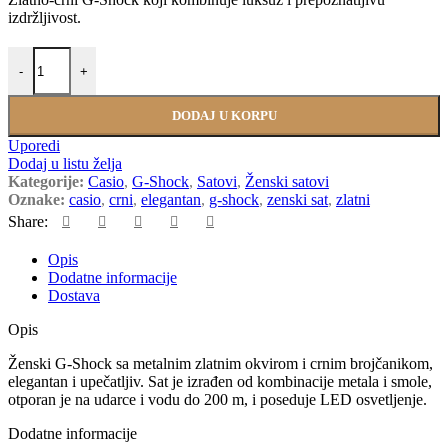
izdržljivost.
CASIO GM-S2100GB-1A količina
-
+
DODAJ U KORPU
Uporedi
Dodaj u listu želja
Kategorije:
Casio
,
G-Shock
,
Satovi
,
Ženski satovi
Oznake:
casio
,
crni
,
elegantan
,
g-shock
,
zenski sat
,
zlatni
Share:
Opis
Dodatne informacije
Dostava
Opis
Ženski G-Shock sa metalnim zlatnim okvirom i crnim brojčanikom,
elegantan i upečatljiv. Sat je izrađen od kombinacije metala i smole,
otporan je na udarce i vodu do 200 m, i poseduje LED osvetljenje.
Dodatne informacije