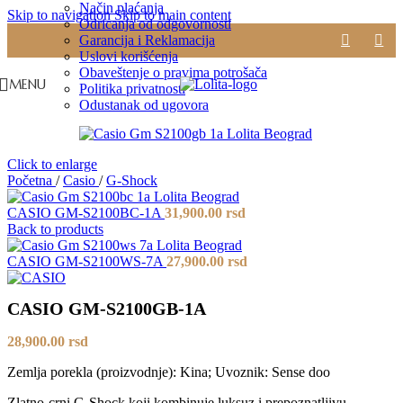
Način plaćanja
Skip to navigation
Skip to main content
Odricanja od odgovornosti
Garancija i Reklamacija
Uslovi korišćenja
Obaveštenje o pravima potrošača
MENU
Politika privatnosti
Odustanak od ugovora
Click to enlarge
Početna
/
Casio
/
G-Shock
CASIO GM-S2100BC-1A
31,900.00
rsd
Back to products
CASIO GM-S2100WS-7A
27,900.00
rsd
CASIO GM-S2100GB-1A
28,900.00
rsd
Zemlja porekla (proizvodnje): Kina; Uvoznik: Sense doo
Zlatno-crni G-Shock koji kombinuje luksuz i prepoznatljivu