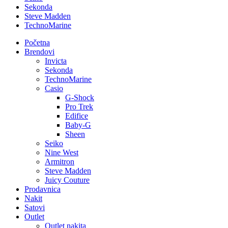
Sekonda
Steve Madden
TechnoMarine
Početna
Brendovi
Invicta
Sekonda
TechnoMarine
Casio
G-Shock
Pro Trek
Edifice
Baby-G
Sheen
Seiko
Nine West
Armitron
Steve Madden
Juicy Couture
Prodavnica
Nakit
Satovi
Outlet
Outlet nakita