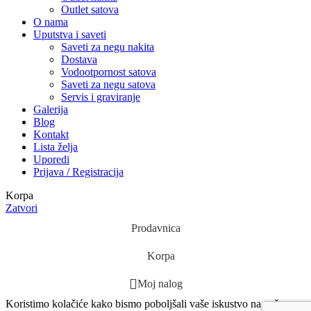
Outlet satova
O nama
Uputstva i saveti
Saveti za negu nakita
Dostava
Vodootpornost satova
Saveti za negu satova
Servis i graviranje
Galerija
Blog
Kontakt
Lista želja
Uporedi
Prijava / Registracija
Korpa
Zatvori
Prodavnica
Korpa
Moj nalog
Koristimo kolačiće kako bismo poboljšali vaše iskustvo na našem