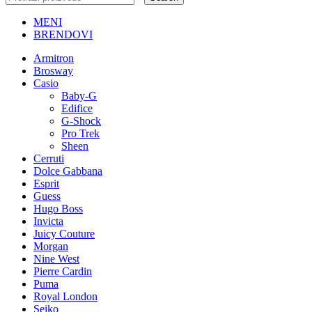
MENI
BRENDOVI
Armitron
Brosway
Casio
Baby-G
Edifice
G-Shock
Pro Trek
Sheen
Cerruti
Dolce Gabbana
Esprit
Guess
Hugo Boss
Invicta
Juicy Couture
Morgan
Nine West
Pierre Cardin
Puma
Royal London
Seiko