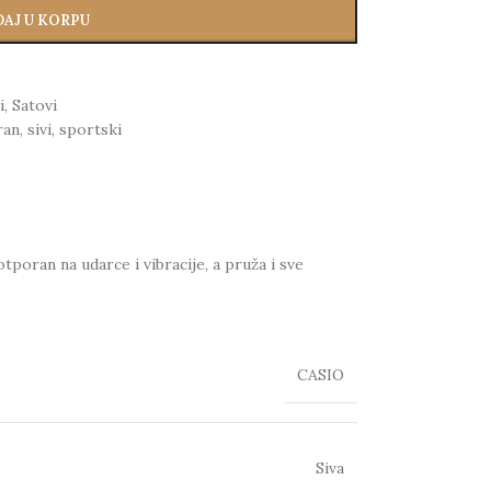
AJ U KORPU
i
,
Satovi
ran
,
sivi
,
sportski
poran na udarce i vibracije, a pruža i sve
CASIO
Siva