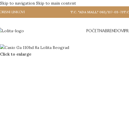
Skip to navigation
Skip to main content
ORISNI LINKOVI
T.C. "ADA MALL" 063/117-03-73
T.C
POČETNA
BRENDOVI
P
Click to enlarge