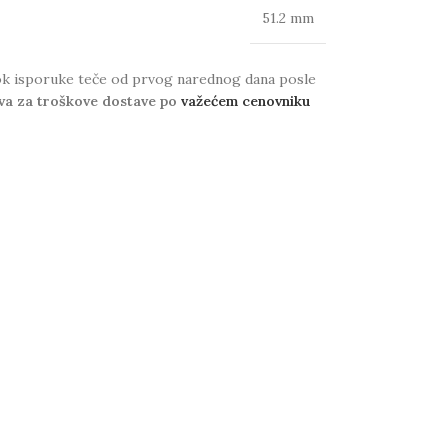
51.2 mm
 Rok isporuke teče od prvog narednog dana posle
va za troškove dostave po
važećem cenovniku