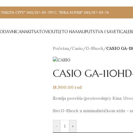
."DELTA CITY" 063/117-03-71
T.C. "IDEA SUPER" 063/117-03-74
RODAVNICA
NAKIT
SATOVI
OUTLET
O NAMA
UPUTSTVA I SAVETI
GALERI
Početna
/
Casio
/
G-Shock
/
CASIO GA-1
CASIO GA-110HD
18,900.00
rsd
Zemlja porekla (proizvodnje): Kina; Uvo
Sivi G-Shock u minimalističkom stilu – sn
-
+