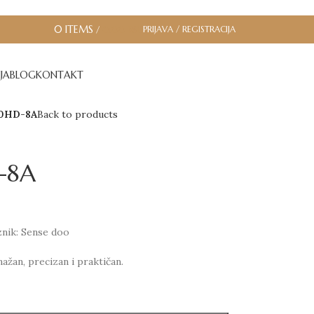
0
ITEMS
PRIJAVA / REGISTRACIJA
/
0.00
RSD
JA
BLOG
KONTAKT
10HD-8A
Back to products
-8A
znik: Sense doo
ažan, precizan i praktičan.