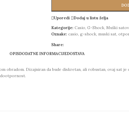
DOD
Uporedi
Dodaj u listu želja
Kategorije:
Casio
,
G-Shock
,
Muški satov
Oznake:
casio
,
g-shock
,
muski sat
,
otpo
Share:
OPIS
DODATNE INFORMACIJE
DOSTAVA
obradom. Dizajniran da bude diskretan, ali robustan, ovaj sat je ot
vodootpornost.