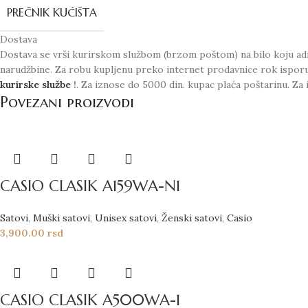
PREČNIK KUĆIŠTA
Dostava
Dostava se vrši kurirskom službom (brzom poštom) na bilo koju adr
narudžbine. Za robu kupljenu preko internet prodavnice rok ispor
kurirske službe
!
. Za iznose do 5000 din. kupac plaća poštarinu. Za 
Povezani proizvodi
CASIO CLASIK A159WA-N1
Satovi
,
Muški satovi
,
Unisex satovi
,
Ženski satovi
,
Casio
3,900.00
rsd
CASIO CLASIK A500WA-1