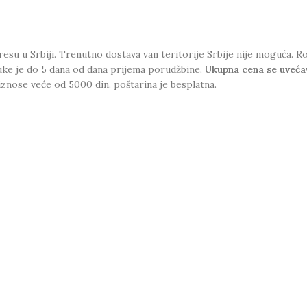
esu u Srbiji. Trenutno dostava van teritorije Srbije nije moguća.
uke je do 5 dana od dana prijema porudžbine.
Ukupna cena se uveća
iznose veće od 5000 din. poštarina je besplatna.