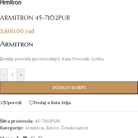
ARMITRON 45-7102PUR
3,600.00
rsd
Armitron
Zemlja porekla (proizvodnje): Kina Uvoznik: Lolita
-
+
DODAJ U KORPU
Uporedi
Dodaj u listu želja
Šifra proizvoda:
45-7102PUR
Kategorije:
Armitron
,
Satovi
,
Ženski satovi