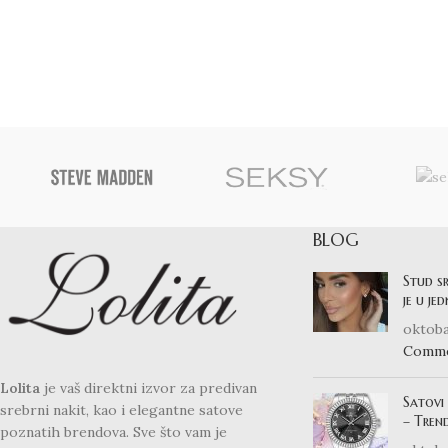
BLOG
Stud s
je u je
oktoba
Comm
Lolita
je vaš direktni izvor za predivan
Satovi
srebrni nakit, kao i elegantne satove
– Trend
poznatih brendova. Sve što vam je