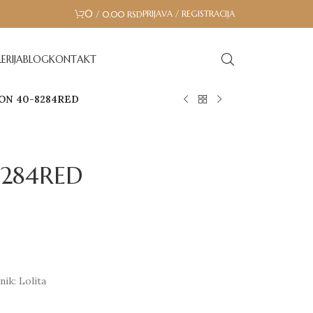
0
PRIJAVA / REGISTRACIJA
/
0.00
RSD
ERIJA
BLOG
KONTAKT
ON 40-8284RED
284RED
ik: Lolita