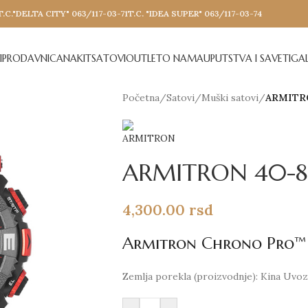
T.C."DELTA CITY" 063/117-03-71
T.C. "IDEA SUPER" 063/117-03-74
I
PRODAVNICA
NAKIT
SATOVI
OUTLET
O NAMA
UPUTSTVA I SAVETI
GAL
Početna
/
Satovi
/
Muški satovi
/
ARMITR
ARMITRON 40-8
4,300.00
rsd
Armitron Chrono Pro™
Zemlja porekla (proizvodnje): Kina Uvozn