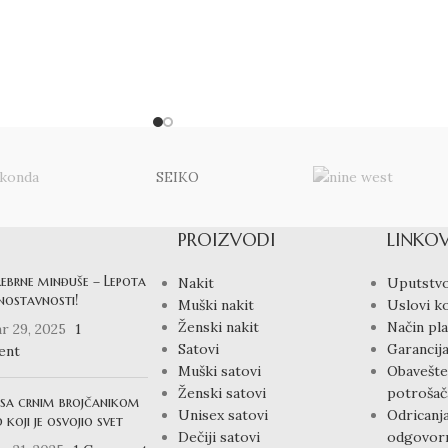
SEIKO
PROIZVODI
LINKOV
rebrne minđuše – Lepota
Nakit
Uputstvo
dnostavnosti!
Muški nakit
Uslovi ko
Ženski nakit
Način pla
r 29, 2025
1
Satovi
Garancija
ent
Muški satovi
Obavešte
Ženski satovi
potrošač
 sa crnim brojčanikom
Unisex satovi
Odricanj
 koji je osvojio svet
Dečiji satovi
odgovorn