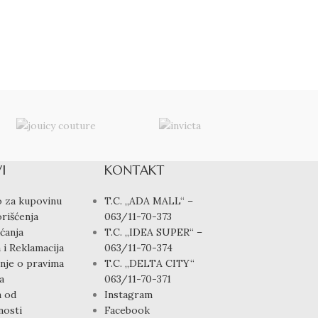
CASIO SPORT A
Satovi
,
Muški sat
4,900.00
rsd
I
KONTAKT
 za kupovinu
T.C. „ADA MALL“ –
rišćenja
063/11-70-373
ćanja
T.C. „IDEA SUPER“ –
 i Reklamacija
063/11-70-374
nje o pravima
T.C. „DELTA CITY“
a
063/11-70-371
a od
Instagram
osti
Facebook