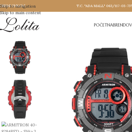
ORISNI LINKOVI
Skip to navigation
T.C. "ADA MALL" 063/117-03-73
Skip to main content
POČETNA
BRENDOV