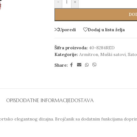
-
+
DOD
Uporedi
Dodaj u listu želja
Šifra proizvoda:
40-8284RED
Kategorije:
Armitron
,
Muški satovi
,
Sato
Share:
OPIS
DODATNE INFORMACIJE
DOSTAVA
sko elegantnog dizajna. Brojčanik sa dodatnim funkcijama doprinos