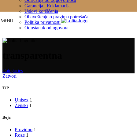
Odricanja od odgovornosti
Skip to navigation
Skip to main content
Garancija i Reklamacija
Uslovi korišćenja
Obaveštenje o pravima potrošača
MENU
Politika privatnosti
Odustanak od ugovora
transparentna
Categories
Zatvori
TiP
Unisex
1
Ženski
1
Boja
Providno
1
Roze
1