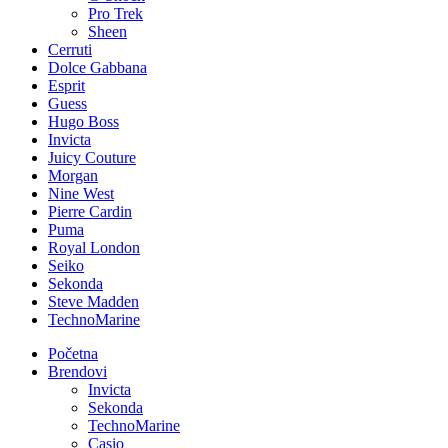
Pro Trek
Sheen
Cerruti
Dolce Gabbana
Esprit
Guess
Hugo Boss
Invicta
Juicy Couture
Morgan
Nine West
Pierre Cardin
Puma
Royal London
Seiko
Sekonda
Steve Madden
TechnoMarine
Početna
Brendovi
Invicta
Sekonda
TechnoMarine
Casio