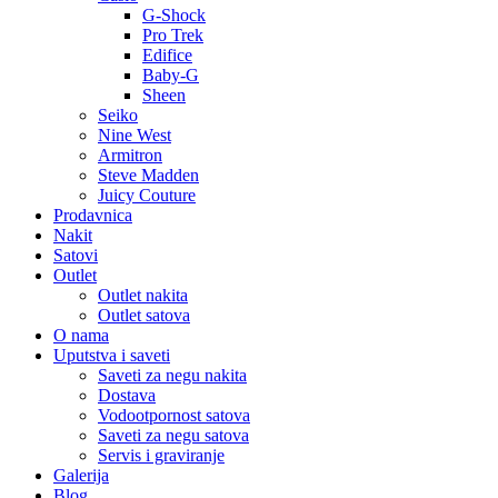
G-Shock
Pro Trek
Edifice
Baby-G
Sheen
Seiko
Nine West
Armitron
Steve Madden
Juicy Couture
Prodavnica
Nakit
Satovi
Outlet
Outlet nakita
Outlet satova
O nama
Uputstva i saveti
Saveti za negu nakita
Dostava
Vodootpornost satova
Saveti za negu satova
Servis i graviranje
Galerija
Blog