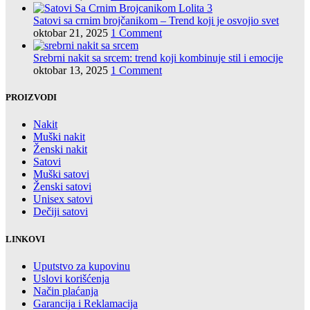
Satovi sa crnim brojčanikom – Trend koji je osvojio svet
oktobar 21, 2025
1 Comment
Srebrni nakit sa srcem: trend koji kombinuje stil i emocije
oktobar 13, 2025
1 Comment
PROIZVODI
Nakit
Muški nakit
Ženski nakit
Satovi
Muški satovi
Ženski satovi
Unisex satovi
Dečiji satovi
LINKOVI
Uputstvo za kupovinu
Uslovi korišćenja
Način plaćanja
Garancija i Reklamacija