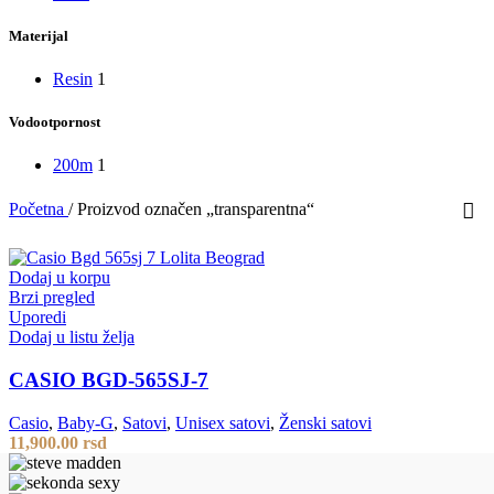
Materijal
Resin
1
Vodootpornost
200m
1
Početna
/
Proizvod označen „transparentna“
Dodaj u korpu
Brzi pregled
Uporedi
Dodaj u listu želja
CASIO BGD-565SJ-7
Casio
,
Baby-G
,
Satovi
,
Unisex satovi
,
Ženski satovi
11,900.00
rsd