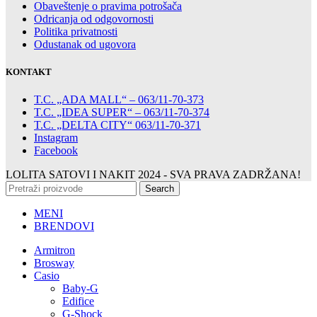
Obaveštenje o pravima potrošača
Odricanja od odgovornosti
Politika privatnosti
Odustanak od ugovora
KONTAKT
T.C. „ADA MALL“ – 063/11-70-373
T.C. „IDEA SUPER“ – 063/11-70-374
T.C. „DELTA CITY“ 063/11-70-371
Instagram
Facebook
LOLITA SATOVI I NAKIT
2024 - SVA PRAVA ZADRŽANA!
Search
MENI
BRENDOVI
Armitron
Brosway
Casio
Baby-G
Edifice
G-Shock