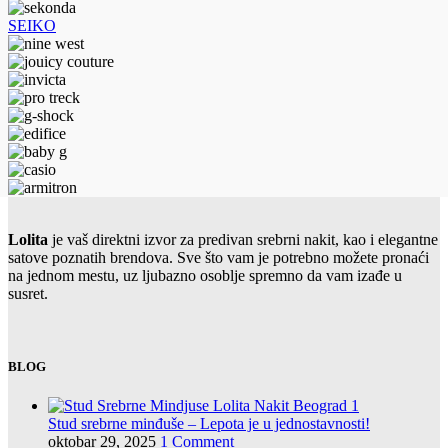
SEIKO
Lolita
je vaš direktni izvor za predivan srebrni nakit, kao i elegantne
satove poznatih brendova. Sve što vam je potrebno možete pronaći
na jednom mestu, uz ljubazno osoblje spremno da vam izađe u
susret.
BLOG
Stud srebrne minđuše – Lepota je u jednostavnosti!
oktobar 29, 2025
1 Comment