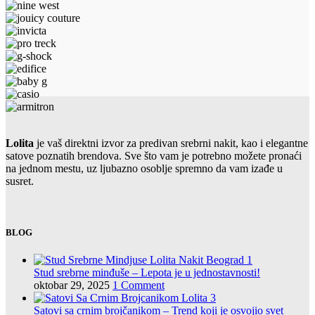
Lolita
je vaš direktni izvor za predivan srebrni nakit, kao i elegantne
satove poznatih brendova. Sve što vam je potrebno možete pronaći
na jednom mestu, uz ljubazno osoblje spremno da vam izađe u
susret.
BLOG
Stud srebrne minđuše – Lepota je u jednostavnosti!
oktobar 29, 2025
1 Comment
Satovi sa crnim brojčanikom – Trend koji je osvojio svet