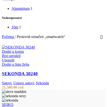
Aluminijum
1
Vodootpornost
10m
1
Početna
/
Proizvod označen „smartwatch“
Dodaj u korpu
Brzi pregled
Uporedi
Dodaj u listu želja
SEKONDA 30240
Satovi
,
Unisex satovi
,
Sekonda
21,500.00
rsd
SEIKO