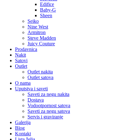
Edifice
Baby-G
Sheen
Seiko
Nine West
Armitron
Steve Madden
Juicy Couture
Prodavnica
Nakit
Satovi
Outlet
Outlet nakita
Outlet satova
O nama
Uputstva i saveti
Saveti za negu nakita
Dostava
Vodootpornost satova
Saveti za negu satova
Servis i graviranje
Galerija
Blog
Kontakt
Lista želja