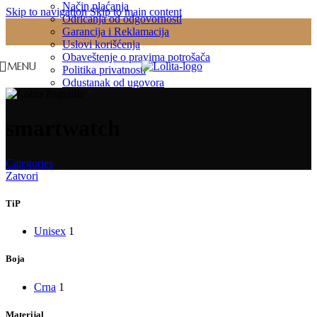
Način plaćanja
Skip to navigation
Skip to main content
Odricanja od odgovornosti
Garancija i Reklamacija
Uslovi korišćenja
Obaveštenje o pravima potrošača
MENU
Politika privatnosti
Odustanak od ugovora
smartwatch
Categories
Zatvori
TiP
Unisex
1
Boja
Crna
1
Materijal