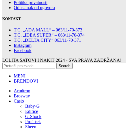
Politika privatnosti
Odustanak od ugovora
KONTAKT
T.C. „ADA MALL“ – 063/11-70-373
T.C. „IDEA SUPER“ – 063/11-70-374
T.C. „DELTA CITY“ 063/11-70-371
Instagram
Facebook
LOLITA SATOVI I NAKIT
2024 - SVA PRAVA ZADRŽANA!
Search
MENI
BRENDOVI
Armitron
Brosway
Casio
Baby-G
Edifice
G-Shock
Pro Trek
Sheen