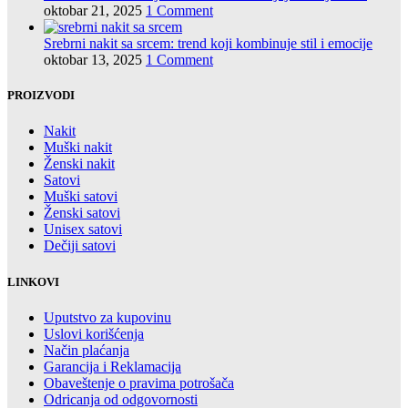
oktobar 21, 2025
1 Comment
Srebrni nakit sa srcem: trend koji kombinuje stil i emocije
oktobar 13, 2025
1 Comment
PROIZVODI
Nakit
Muški nakit
Ženski nakit
Satovi
Muški satovi
Ženski satovi
Unisex satovi
Dečiji satovi
LINKOVI
Uputstvo za kupovinu
Uslovi korišćenja
Način plaćanja
Garancija i Reklamacija
Obaveštenje o pravima potrošača
Odricanja od odgovornosti