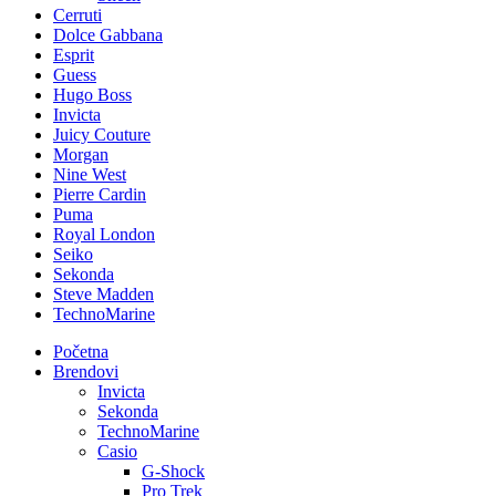
Cerruti
Dolce Gabbana
Esprit
Guess
Hugo Boss
Invicta
Juicy Couture
Morgan
Nine West
Pierre Cardin
Puma
Royal London
Seiko
Sekonda
Steve Madden
TechnoMarine
Početna
Brendovi
Invicta
Sekonda
TechnoMarine
Casio
G-Shock
Pro Trek