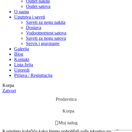
Outlet nakita
Outlet satova
O nama
Uputstva i saveti
Saveti za negu nakita
Dostava
Vodootpornost satova
Saveti za negu satova
Servis i graviranje
Galerija
Blog
Kontakt
Lista želja
Uporedi
Prijava / Registracija
Korpa
Zatvori
Prodavnica
Korpa
Moj nalog
Koristimo kolačiće kako bismo poboljšali vaše iskustvo na našem