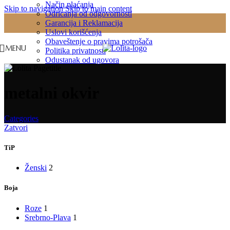
Način plaćanja
Skip to navigation
Skip to main content
Odricanja od odgovornosti
Garancija i Reklamacija
Uslovi korišćenja
Obaveštenje o pravima potrošača
MENU
Politika privatnosti
Odustanak od ugovora
metalni okvir
Categories
Zatvori
TiP
Ženski
2
Boja
Roze
1
Srebrno-Plava
1