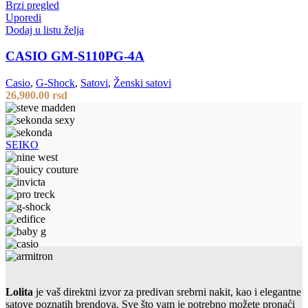
Brzi pregled
Uporedi
Dodaj u listu želja
CASIO GM-S110PG-4A
Casio
,
G-Shock
,
Satovi
,
Ženski satovi
26,900.00
rsd
SEIKO
Lolita
je vaš direktni izvor za predivan srebrni nakit, kao i elegantne
satove poznatih brendova. Sve što vam je potrebno možete pronaći