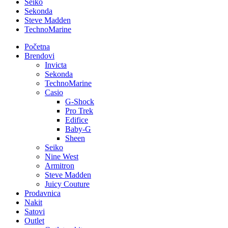
Seiko
Sekonda
Steve Madden
TechnoMarine
Početna
Brendovi
Invicta
Sekonda
TechnoMarine
Casio
G-Shock
Pro Trek
Edifice
Baby-G
Sheen
Seiko
Nine West
Armitron
Steve Madden
Juicy Couture
Prodavnica
Nakit
Satovi
Outlet