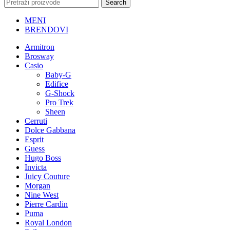
Search
MENI
BRENDOVI
Armitron
Brosway
Casio
Baby-G
Edifice
G-Shock
Pro Trek
Sheen
Cerruti
Dolce Gabbana
Esprit
Guess
Hugo Boss
Invicta
Juicy Couture
Morgan
Nine West
Pierre Cardin
Puma
Royal London