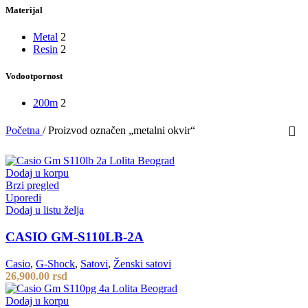
Materijal
Metal
2
Resin
2
Vodootpornost
200m
2
Početna
/
Proizvod označen „metalni okvir“
Dodaj u korpu
Brzi pregled
Uporedi
Dodaj u listu želja
CASIO GM-S110LB-2A
Casio
,
G-Shock
,
Satovi
,
Ženski satovi
26,900.00
rsd
Dodaj u korpu