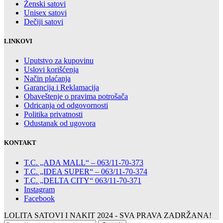
Ženski satovi
Unisex satovi
Dečiji satovi
LINKOVI
Uputstvo za kupovinu
Uslovi korišćenja
Način plaćanja
Garancija i Reklamacija
Obaveštenje o pravima potrošača
Odricanja od odgovornosti
Politika privatnosti
Odustanak od ugovora
KONTAKT
T.C. „ADA MALL“ – 063/11-70-373
T.C. „IDEA SUPER“ – 063/11-70-374
T.C. „DELTA CITY“ 063/11-70-371
Instagram
Facebook
LOLITA SATOVI I NAKIT
2024 - SVA PRAVA ZADRŽANA!