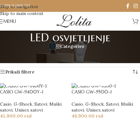
KORISNI LINKOVI
Skip to navigation
Skip to main content
MENU
LED osvjetljenje
Categories
Početna
/
Proizvod označen „LED osvjetljenje“
Prikazano je svih 2 rezultata
Prikaži filtere
CASIO GW-9400Y-1
CASIO GW-9500-1
Casio
,
G-Shock
,
Satovi
,
Muški
Casio
,
G-Shock
,
Satovi
,
Muški
satovi
,
Unisex satovi
satovi
,
Unisex satovi
45,900.00
rsd
46,900.00
rsd