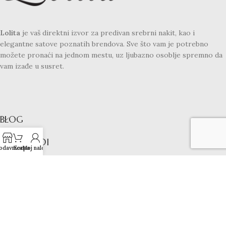
Lolita
je vaš direktni izvor za predivan srebrni nakit, kao i
elegantne satove poznatih brendova. Sve što vam je potrebno
možete pronaći na jednom mestu, uz ljubazno osoblje spremno da
vam izađe u susret.
BLOG
PROIZVODI
odavnica
Korpa
Moj nalog
LINKOVI
KONTAKT
LOLITA SATOVI I NAKIT
2024 - SVA PRAVA ZADRŽANA!
Koristimo kolačiće kako bismo poboljšali vaše iskustvo na