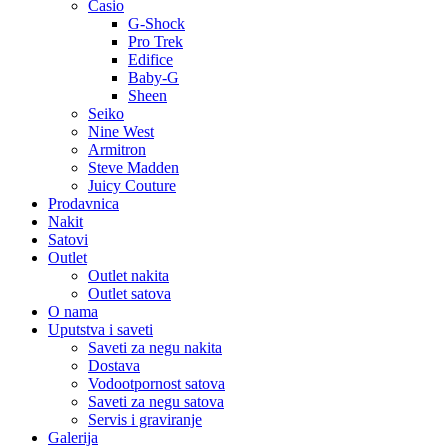
Casio
G-Shock
Pro Trek
Edifice
Baby-G
Sheen
Seiko
Nine West
Armitron
Steve Madden
Juicy Couture
Prodavnica
Nakit
Satovi
Outlet
Outlet nakita
Outlet satova
O nama
Uputstva i saveti
Saveti za negu nakita
Dostava
Vodootpornost satova
Saveti za negu satova
Servis i graviranje
Galerija