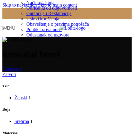
Način plaćanja
Skip to navigation
Skip to main content
Odricanja od odgovornosti
Garancija i Reklamacija
Uslovi korišćenja
Obaveštenje o pravima potrošača
MENU
Politika privatnosti
Odustanak od ugovora
kristalni bezel
Categories
Zatvori
TiP
Ženski
1
Boja
Srebrna
1
Materijal