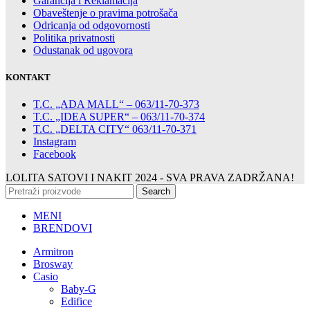
Garancija i Reklamacija
Obaveštenje o pravima potrošača
Odricanja od odgovornosti
Politika privatnosti
Odustanak od ugovora
KONTAKT
T.C. „ADA MALL“ – 063/11-70-373
T.C. „IDEA SUPER“ – 063/11-70-374
T.C. „DELTA CITY“ 063/11-70-371
Instagram
Facebook
LOLITA SATOVI I NAKIT
2024 - SVA PRAVA ZADRŽANA!
Search
MENI
BRENDOVI
Armitron
Brosway
Casio
Baby-G
Edifice