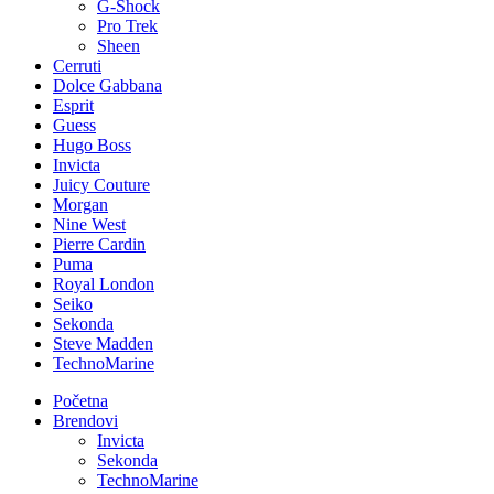
G-Shock
Pro Trek
Sheen
Cerruti
Dolce Gabbana
Esprit
Guess
Hugo Boss
Invicta
Juicy Couture
Morgan
Nine West
Pierre Cardin
Puma
Royal London
Seiko
Sekonda
Steve Madden
TechnoMarine
Početna
Brendovi
Invicta
Sekonda
TechnoMarine