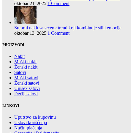
oktobar 21, 2025
1 Comment
Srebrni nakit sa srcem: trend koji kombinuje stil i emocije
oktobar 13, 2025
1 Comment
PROIZVODI
Nakit
Muški nakit
Ženski nakit
Satovi
Muški satovi
Ženski satovi
Unisex satovi
Dečiji satovi
LINKOVI
Uputstvo za kupovinu
Uslovi korišćenja
Način plaćanja