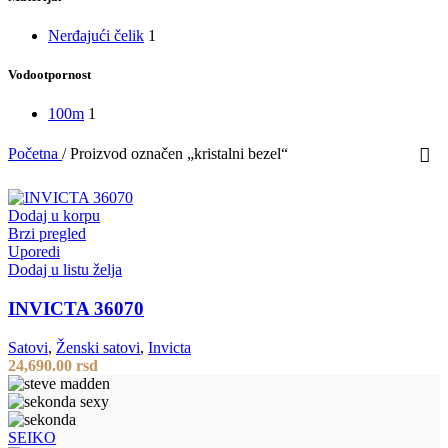
Nerđajući čelik
1
Vodootpornost
100m
1
Početna
/
Proizvod označen „kristalni bezel“
Dodaj u korpu
Brzi pregled
Uporedi
Dodaj u listu želja
INVICTA 36070
Satovi
,
Ženski satovi
,
Invicta
24,690.00
rsd
SEIKO