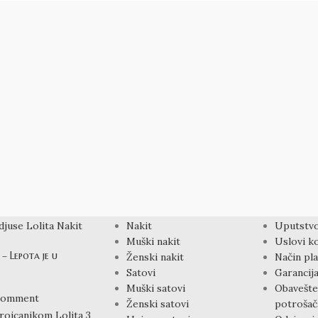
PROIZVODI
LINKOVI
Nakit
Uputstvo
Muški nakit
Uslovi ko
– Lepota je u
Ženski nakit
Način pla
Satovi
Garancija
Muški satovi
Obavešte
Comment
Ženski satovi
potrošač