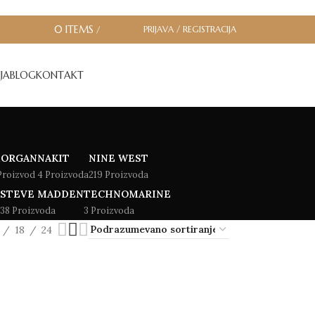
0
ITEMS
PRIJAVA / REGISTRACIJA
/
0.00
RSD
JA
BLOG
KONTAKT
ORGAN
NAKIT
NINE WEST
Proizvod
4 Proizvoda
219 Proizvoda
STEVE MADDEN
TECHNOMARINE
38 Proizvoda
3 Proizvoda
18
24