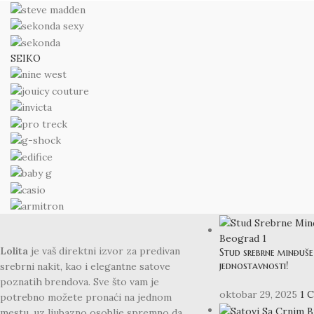
SEIKO
BLOG
Lolita
je vaš direktni izvor za predivan
Stud srebrne minđuše 
jednostavnosti!
srebrni nakit, kao i elegantne satove
poznatih brendova. Sve što vam je
oktobar 29, 2025
1 
potrebno možete pronaći na jednom
mestu, uz ljubazno osoblje spremno da