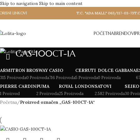
Skip to navigation
Skip to main content
ORISNI LINKOVI
T.C. "ADA MALL" 063/117-03-73
T.C
POČETNA
BRENDOVI
P
GAS-100CT-1A
ARMITRON
BROSWAY
CASIO
CERRUTI
DOLCE GABBANA
E
315 Proizvoda
0 Proizvoda
716 Proizvoda
5 Proizvoda
0 Proizvoda
6
PIERRE CARDIN
PUMA
ROYAL LONDON
SATOVI
SEIKO
1 Proizvod
2 Proizvoda
25 Proizvoda
2.582 Proizvoda
30 Proi
Početna
/
Proizvod označen „GAS-100CT-1A“