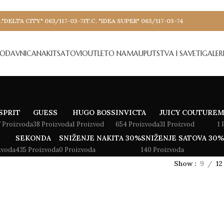
."DELTA CITY" 063/117-03-71
T.C. "IDEA SUPER" 063/117-03-74
RODAVNICA
NAKIT
SATOVI
OUTLET
O NAMA
UPUTSTVA I SAVETI
GALERI
SPRIT
GUESS
HUGO BOSS
INVICTA
JUICY COUTURE
M
7 Proizvoda
38 Proizvoda
1 Proizvod
654 Proizvoda
31 Proizvod
1 
SEKONDA
SNIŽENJE NAKITA 30%
SNIŽENJE SATOVA 30%
zvoda
435 Proizvoda
0 Proizvoda
140 Proizvoda
Show
9
12