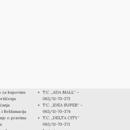
KONTAKT
 za kupovinu
T.C. „ADA MALL“ –
rišćenja
063/11-70-373
ćanja
T.C. „IDEA SUPER“ –
 i Reklamacija
063/11-70-374
nje o pravima
T.C. „DELTA CITY“
a
063/11-70-371