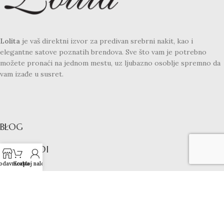
Lolita
je vaš direktni izvor za predivan srebrni nakit, kao i
elegantne satove poznatih brendova. Sve što vam je potrebno
možete pronaći na jednom mestu, uz ljubazno osoblje spremno da
vam izađe u susret.
BLOG
PROIZVODI
odavnica
Korpa
Moj nalog
LINKOVI
KONTAKT
LOLITA SATOVI I NAKIT
2024 - SVA PRAVA ZADRŽANA!