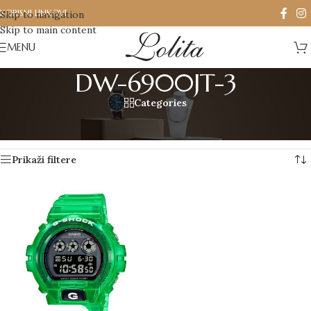
KORISNI LINKOVI
Skip to navigation
Skip to main content
MENU
DW-6900JT-3
Categories
Početna
/
Proizvod označen „DW-6900JT-3“
Prikazan jedan rezultat
Prikaži filtere