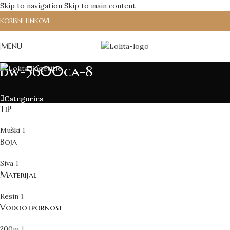
Skip to navigation
Skip to main content
KORISNI LINKOVI
MENU
dw-5600ca-8
Categories
TiP
Muški
1
Boja
Siva
1
Materijal
Resin
1
Vodootpornost
200m
1