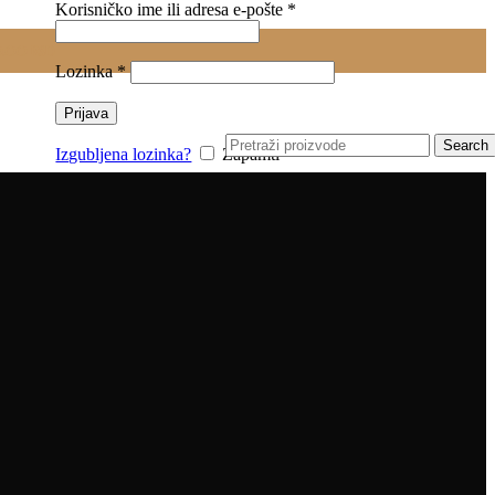
Obavezno
Korisničko ime ili adresa e-pošte
*
0.00
RSD
Obavezno
Lozinka
*
Prijava
Search
Izgubljena lozinka?
Zapamti