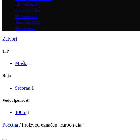
140 Proizvoda
Steve Madden
38 Proizvoda
TechnoMarine
3 Proizvoda
Zatvori
TiP
Muški
1
Boja
Srebrna
1
Vodootpornost
100m
1
Početna
/
Proizvod označen „carbon dial“