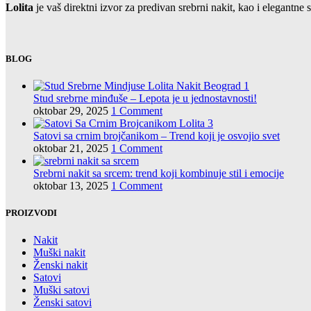
Lolita
je vaš direktni izvor za predivan srebrni nakit, kao i elegant
BLOG
Stud srebrne minđuše – Lepota je u jednostavnosti!
oktobar 29, 2025
1 Comment
Satovi sa crnim brojčanikom – Trend koji je osvojio svet
oktobar 21, 2025
1 Comment
Srebrni nakit sa srcem: trend koji kombinuje stil i emocije
oktobar 13, 2025
1 Comment
PROIZVODI
Nakit
Muški nakit
Ženski nakit
Satovi
Muški satovi
Ženski satovi