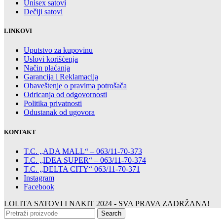
Unisex satovi
Dečiji satovi
LINKOVI
Uputstvo za kupovinu
Uslovi korišćenja
Način plaćanja
Garancija i Reklamacija
Obaveštenje o pravima potrošača
Odricanja od odgovornosti
Politika privatnosti
Odustanak od ugovora
KONTAKT
T.C. „ADA MALL“ – 063/11-70-373
T.C. „IDEA SUPER“ – 063/11-70-374
T.C. „DELTA CITY“ 063/11-70-371
Instagram
Facebook
LOLITA SATOVI I NAKIT
2024 - SVA PRAVA ZADRŽANA!
Search