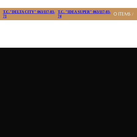
T.C."DELTA CITY" 063/117-03-
T.C. "IDEA SUPER" 063/117-03-
0
ITEMS
/
71
74