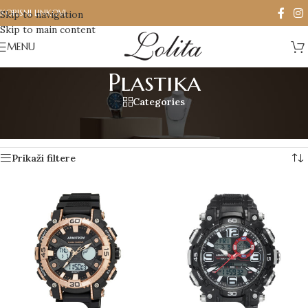
KORISNI LINKOVI
Skip to navigation
Skip to main content
MENU
Plastika
Categories
Početna
/
Производ Materijal kucista
/
Plastika
Prikaz 1–12 od 73 rezultata
Prikaži filtere