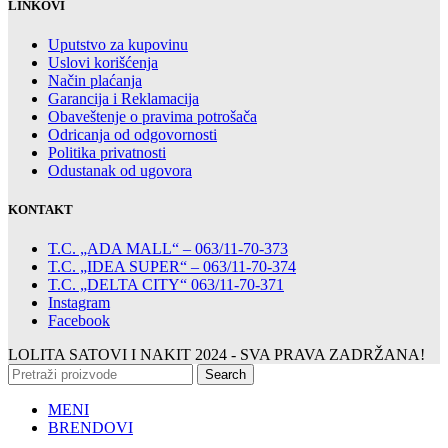
LINKOVI
Uputstvo za kupovinu
Uslovi korišćenja
Način plaćanja
Garancija i Reklamacija
Obaveštenje o pravima potrošača
Odricanja od odgovornosti
Politika privatnosti
Odustanak od ugovora
KONTAKT
T.C. „ADA MALL“ – 063/11-70-373
T.C. „IDEA SUPER“ – 063/11-70-374
T.C. „DELTA CITY“ 063/11-70-371
Instagram
Facebook
LOLITA SATOVI I NAKIT
2024 - SVA PRAVA ZADRŽANA!
Search
MENI
BRENDOVI