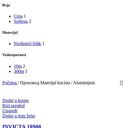
Boja
Crna
1
Srebrna
2
Materijal
Nerđajući čelik
1
Vodootpornost
10m
2
300m
1
Početna
/
Производ Materijal kucista
/
Aluminijum
Dodaj u korpu
Brzi pregled
Uporedi
Dodaj u listu želja
INVICTA 18908