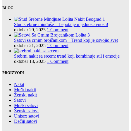
BLOG
Stud srebrne minđuše – Lepota je u jednostavnosti!
oktobar 29, 2025
1 Comment
Satovi sa crnim brojčanikom – Trend koji je osvojio svet
oktobar 21, 2025
1 Comment
Srebrni nakit sa srcem: trend koji kombinuje stil i emocije
oktobar 13, 2025
1 Comment
PROIZVODI
Nakit
Muški nakit
Ženski nakit
Satovi
Muški satovi
Ženski satovi
Unisex satovi
Dečiji satovi