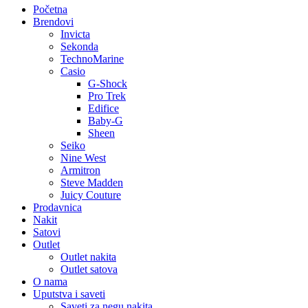
Početna
Brendovi
Invicta
Sekonda
TechnoMarine
Casio
G-Shock
Pro Trek
Edifice
Baby-G
Sheen
Seiko
Nine West
Armitron
Steve Madden
Juicy Couture
Prodavnica
Nakit
Satovi
Outlet
Outlet nakita
Outlet satova
O nama
Uputstva i saveti
Saveti za negu nakita