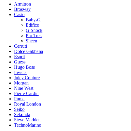
Armitron
Brosway
Casio
Baby-G
Edifice
G-Shock
Pro Trek
Sheen
Cerruti
Dolce Gabbana
Esprit
Guess
Hugo Boss
Invicta
Juicy Couture
Morgan
Nine West
Pierre Cardin
Puma
Royal London
Seiko
Sekonda
Steve Madden
TechnoMarine