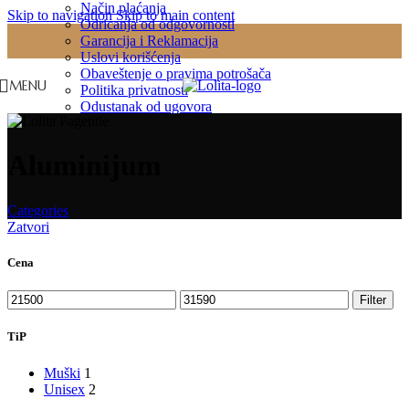
Način plaćanja
Skip to navigation
Skip to main content
Odricanja od odgovornosti
Garancija i Reklamacija
Uslovi korišćenja
Obaveštenje o pravima potrošača
MENU
Politika privatnosti
Odustanak od ugovora
Aluminijum
Categories
Zatvori
Cena
Minimalna
Maksimalna
Filter
cena
cena
TiP
Muški
1
Unisex
2